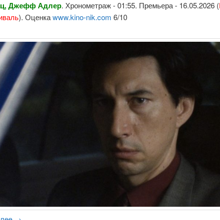
ац, Джефф Адлер
. Хронометраж - 01:55. Премьера - 16.05.2026 (
иваль
). Оценка
www.kino-nik.com
6/10
алее
→