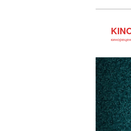
KINO
кинорецен