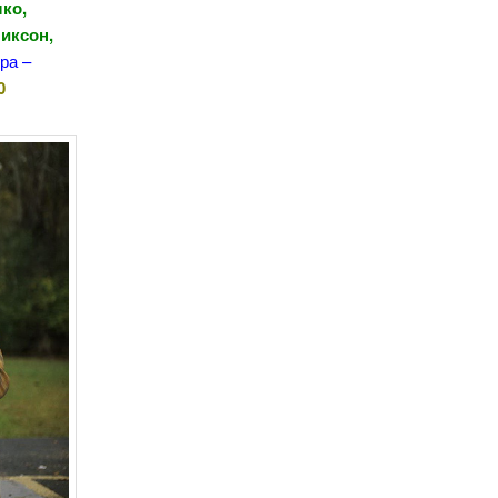
ко,
Никсон,
ра –
0