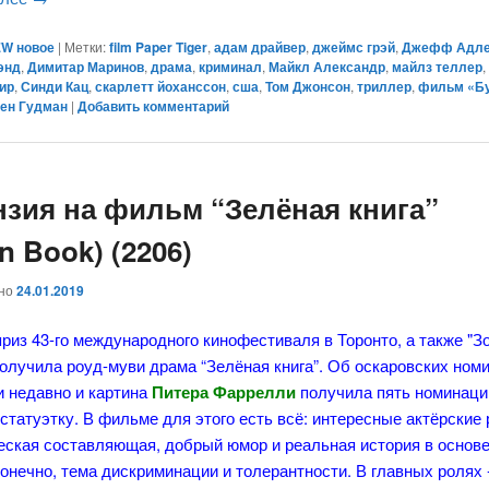
W новое
|
Метки:
film Paper Tiger
,
адам драйвер
,
джеймс грэй
,
Джефф Адл
энд
,
Димитар Маринов
,
драма
,
криминал
,
Майкл Александр
,
майлз теллер
ир
,
Синди Кац
,
скарлетт йоханссон
,
сша
,
Том Джонсон
,
триллер
,
фильм «Б
ен Гудман
|
Добавить комментарий
нзия на фильм “Зелёная книга”
n Book) (2206)
ано
24.01.2019
риз 43-го международного кинофестиваля в Торонто, а также "З
получила роуд-муви драма “Зелёная книга”. Об оскаровских ном
и недавно и картина
Питера Фаррелли
получила пять номинаци
статуэтку. В фильме для этого есть всё: интересные актёрские
еская составляющая, добрый юмор и реальная история в основе
конечно, тема дискриминации и толерантности. В главных ролях