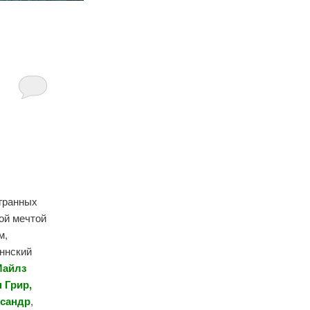
ыгранных
ой мечтой
м,
аннский
Майлз
 Грир,
ксандр
,