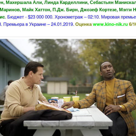
н, Махершала Али, Линда Карделлини, Себастьян Манискал
Маринов, Майк Хаттон, П.Дж. Бирн, Джозеф Кортезе, Мэгги 
ис
. Бюджет - $23 000 000. Хронометраж – 02:10. Мировая премье
8. Премьера в Украине – 24.01.2019.
Оценка
www.kino-nik.ru
6/1