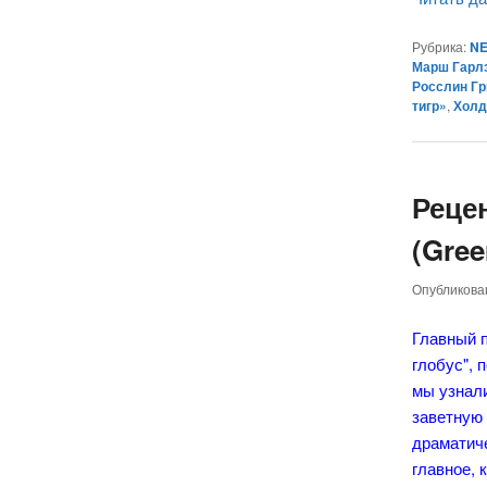
Рубрика:
NE
Марш Гарл
Росслин Гр
тигр»
,
Холд
Реце
(Gree
Опубликов
Главный п
глобус", 
мы узнал
заветную 
драматич
главное, 