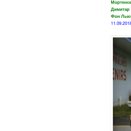
Мортенсе
Димитар 
Фон Лью
11.09.201