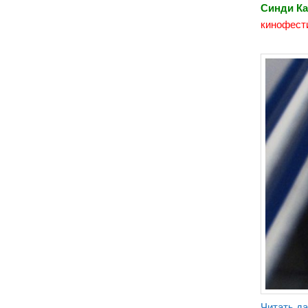
Синди К
кинофест
Читать д