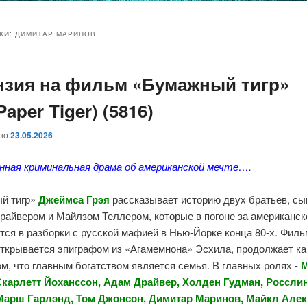
и
и
КИ:
ДИМИТАР МАРИНОВ
нзия на фильм «Бумажный тигр»
ому
ительному
 Paper Tiger) (5816)
жимому
жимому
ано
23.05.2026
нная криминальная драма об американской мечте….
й тигр»
Джеймса Грэя
рассказывает историю двух братьев, с
райвером и Майлзом Теллером, которые в погоне за американск
ся в разборки с русской мафией в Нью-Йорке конца 80-х. Филь
открывается эпиграфом из «Агамемнона» Эсхила, продолжает к
ом, что главным богатством является семья. В главных ролях -
Скарлетт Йоханссон, Адам Драйвер, Холден Гудман, Росслин
арш Гарлэнд, Том Джонсон, Димитар Маринов, Майкл Але