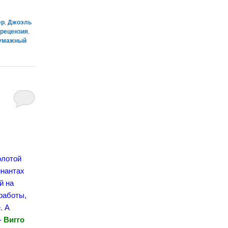
ер
,
Джоэль
,
рецензия
,
умажный
олотой
инантах
й на
 работы,
. А
 -
Вигго