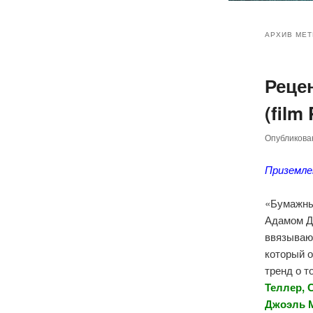
Главное
Перейт
Перейт
меню
АРХИВ МЕТ
к
к
Реце
основн
дополн
(film
содер
содер
Опубликов
Приземле
«Бумажны
Адамом Д
ввязывают
который 
тренд о т
Теллер, 
Джоэль М