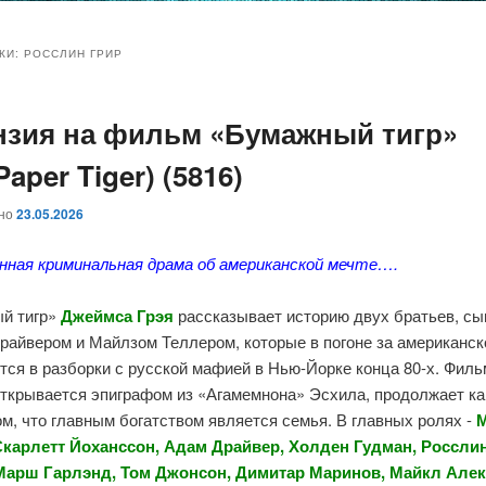
и
и
КИ:
РОССЛИН ГРИР
нзия на фильм «Бумажный тигр»
ому
ительному
 Paper Tiger) (5816)
жимому
жимому
ано
23.05.2026
нная криминальная драма об американской мечте….
й тигр»
Джеймса Грэя
рассказывает историю двух братьев, с
райвером и Майлзом Теллером, которые в погоне за американск
ся в разборки с русской мафией в Нью-Йорке конца 80-х. Филь
открывается эпиграфом из «Агамемнона» Эсхила, продолжает к
ом, что главным богатством является семья. В главных ролях -
Скарлетт Йоханссон, Адам Драйвер, Холден Гудман, Росслин
арш Гарлэнд, Том Джонсон, Димитар Маринов, Майкл Але