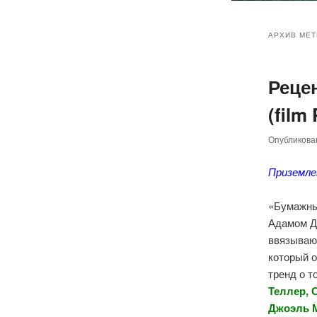
Главное
Перейт
Перейт
меню
АРХИВ МЕТ
к
к
Реце
основн
дополн
(film
содер
содер
Опубликов
Приземле
«Бумажны
Адамом Д
ввязывают
который 
тренд о т
Теллер, 
Джоэль М