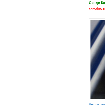
Синди К
кинофест
Читать д