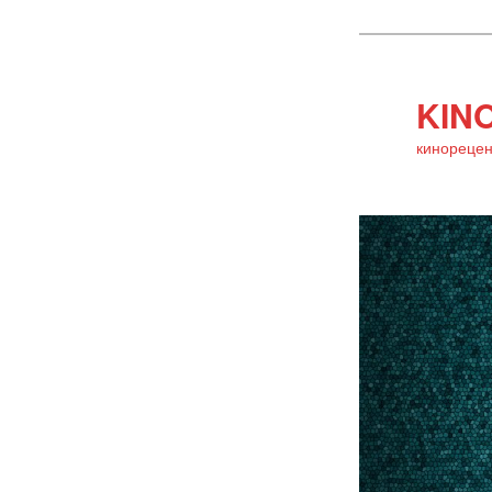
KINO
кинорецен