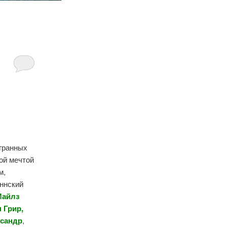
ыгранных
ой мечтой
м,
аннский
Майлз
 Грир,
ксандр
,