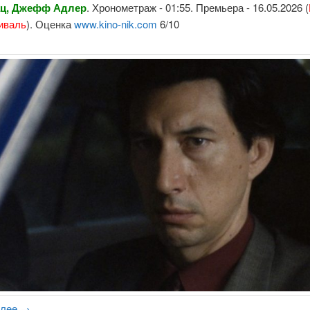
ац, Джефф Адлер
. Хронометраж - 01:55. Премьера - 16.05.2026 (
иваль
). Оценка
www.kino-nik.com
6/10
алее
→