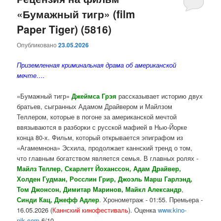
«Бумажный тигр» (film
содержимому
содержимому
Paper Tiger) (5816)
Опубликовано
23.05.2026
Приземленная криминальная драма об американской
мечте….
«Бумажный тигр»
Джеймса Грэя
рассказывает историю двух
братьев, сыгранных Адамом Драйвером и Майлзом
Теллером, которые в погоне за американской мечтой
ввязываются в разборки с русской мафией в Нью-Йорке
конца 80-х. Фильм, который открывается эпиграфом из
«Агамемнона» Эсхила, продолжает каннский тренд о том,
что главным богатством является семья. В главных ролях -
Майлз Теллер, Скарлетт Йоханссон, Адам Драйвер,
Холден Гудман, Росслин Грир, Джоэль Марш Гарлэнд,
Том Джонсон, Димитар Маринов, Майкл Александр
,
Синди Кац, Джефф Адлер
. Хронометраж - 01:55. Премьера -
16.05.2026 (
Каннский кинофестиваль
). Оценка
www.kino-
nik.com
6/10