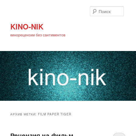
Поиск
KINO-NIK
кинорецензии без сантиментов
Главное
Перейти
Перейти
меню
АРХИВ МЕТКИ:
FILM PAPER TIGER
к
к
основному
дополнительному
Рецензия на фильм