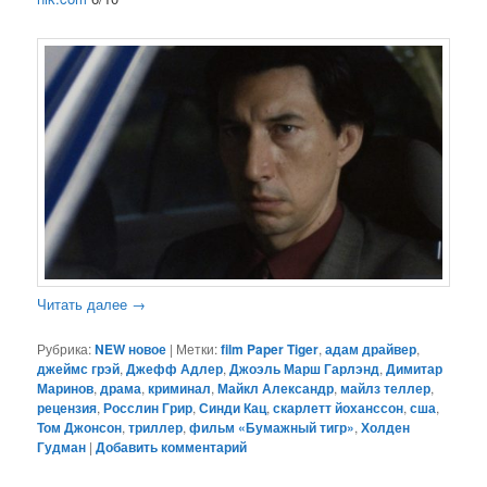
Читать далее
→
Рубрика:
NEW новое
|
Метки:
film Paper Tiger
,
адам драйвер
,
джеймс грэй
,
Джефф Адлер
,
Джоэль Марш Гарлэнд
,
Димитар
Маринов
,
драма
,
криминал
,
Майкл Александр
,
майлз теллер
,
рецензия
,
Росслин Грир
,
Синди Кац
,
скарлетт йоханссон
,
сша
,
Том Джонсон
,
триллер
,
фильм «Бумажный тигр»
,
Холден
Гудман
|
Добавить комментарий