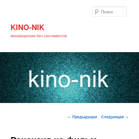
Поиск
KINO-NIK
кинорецензии без сантиментов
Главное
Перейти
меню
Навигация
←
Предыдущая
Следующая
→
по
к
записям
основному