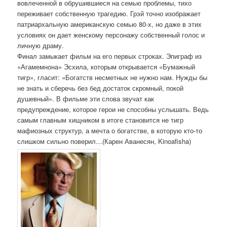
вовлеченной в обрушившиеся на семью проблемы, тихо
переживает собственную трагедию. Грэй точно изображает
патриархальную американскую семью 80-х, но даже в этих
условиях он дает женскому персонажу собственный голос и
личную драму.
Финал замыкает фильм на его первых строках. Эпиграф из
«Агамемнона» Эсхила, которым открывается «Бумажный
тигр», гласит: «Богатств несметных не нужно нам. Нужды бы
не знать и сберечь без бед достаток скромный, покой
душевный». В фильме эти слова звучат как
предупреждение, которое герои не способны услышать. Ведь
самым главным хищником в итоге становится не тигр
мафиозных структур, а мечта о богатстве, в которую кто-то
слишком сильно поверил…(Карен Аванесян, Kinoafisha)