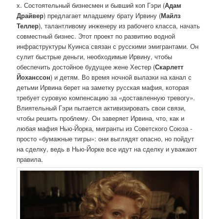
х. Состоятельный бизнесмен и бывший коп Гэри (
Адам
Драйвер
) предлагает младшему брату Ирвину (
Майлз
Теллер
), талантливому инженеру из рабочего класса, начать
совместный бизнес. Этот проект по развитию водной
инфраструктуры Куинса связан с русскими эмигрантами. Он
сулит быстрые деньги, необходимые Ирвину, чтобы
обеспечить достойное будущее жене Хестер (
Скарлетт
Йоханссон
) и детям. Во время ночной вылазки на канал с
детьми Ирвина берет на заметку русская мафия, которая
требует суровую компенсацию за «доставленную тревогу».
Влиятельный Гэри пытается активизировать свои связи,
чтобы решить проблему. Он заверяет Ирвина, что, как и
любая мафия Нью-Йорка, мигранты из Советского Союза -
просто «бумажные тигры»: они выглядят опасно, но пойдут
на сделку, ведь в Нью-Йорке все идут на сделку и уважают
правила.