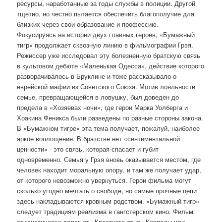
ресурсы, наработанные за годы службы в полиции. Другой
тщетно, но честно пытается обеспечить благополучие для
близких через свои образование и профессию.
Фокусируясь на истории двух главных героев, «Бумажный
тигр» продолжает сквозную линию в фильмографии Грэя.
Режиссер уже исследовал эту болезненную братскую связь
в культовом дебюте «Маленькая Одесса», действие которого
разворачивалось в Бруклине и тоже рассказывало о
еврейской мафии из Советского Союза. Мотив лояльности
семье, превращающейся в ловушку, был доведен до
предела в «Хозяевах ночи», где герои Марка Уолберга и
Хоакина Феникса были разведены по разные стороны закона.
В «Бумажном тигре» эта тема получает, пожалуй, наиболее
яркое воплощение. В братстве нет «сентиментальной
ценности» - это связь, которая спасает и губит
одновременно. Семья у Грэя вновь оказывается местом, где
человек находит моральную опору, и там же получает удар,
от которого невозможно увернуться. Герои фильма могут
сколько угодно мечтать о свободе, но самые прочные цепи
здесь накладываются кровным родством. «Бумажный тигр»
следует традициям реализма в гангстерском кино. Фильм
стилистически далек от «Крестного отца» Копполы или