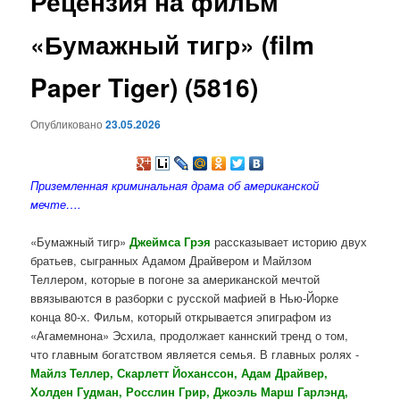
Рецензия на фильм
содержимому
«Бумажный тигр» (film
Paper Tiger) (5816)
Опубликовано
23.05.2026
Приземленная криминальная драма об американской
мечте….
«Бумажный тигр»
Джеймса Грэя
рассказывает историю двух
братьев, сыгранных Адамом Драйвером и Майлзом
Теллером, которые в погоне за американской мечтой
ввязываются в разборки с русской мафией в Нью-Йорке
конца 80-х. Фильм, который открывается эпиграфом из
«Агамемнона» Эсхила, продолжает каннский тренд о том,
что главным богатством является семья. В главных ролях -
Майлз Теллер, Скарлетт Йоханссон, Адам Драйвер,
Холден Гудман, Росслин Грир, Джоэль Марш Гарлэнд,