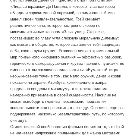
«Лица со шрамом» Де Пальмы, в которых главные герои
обладали заразительной харизмой, а криминальный мир
манил своей привлекательностью. Грэй снимает
реалистичное кино, которое построено скорее по
минималистичным канонам «Злых улиц» Скорсезе,
поставивших во главу угла сложную моральную дилемму:
как выжить в обществе, которое заставляет тебя защищать
себя, взяв в руки оружие. Режиссер лишает криминальный
мир привычного киношного обаяния — эффектных разборок,
героического саморазрушения и крутых парней с пушками, но
именно в этом заключена сила картины. «Бумажный тигр»
необыкновенно точен в том, как мало оружия, денег и крови
показано на экране. Атрибуты криминального жанра
предельно сведены к минимуму, а эстетика фильма
намеренно приземлена в своей обыденности. Насилие не
может освободить главных персонажей, придать им
значительности или превратить в легенду. Оно лишь еще раз
подчеркивает, насколько безальтернативен путь, по которому
они идут.
Стилистической особенностью фильма является то, что Грэй
не нагнетает напряжение привычными для жанра методами.