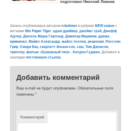
подготовил Николай Лежнев
Запись опубликована автором
n.lezhnev
в рубрике
NEW новое
с
метками
film Paper Tiger
,
адам драйвер
,
джеймс грэй
,
Джефф
Адлер
,
Джоэль Марш Гарлэнд
,
Димитар Маринов
,
драма
,
криминал
,
Майкл Александр
,
майлз теллер
,
рецензия
,
Росслин
Грир
,
Синди Кац
,
скарлетт йоханссон
,
сша
,
Том Джонсон
,
триллер
,
фильм «Бумажный тигр»
,
Холден Гудман
. Добавьте в
закладки
постоянную ссылку
.
Добавить комментарий
Ваш e-mail не будет опубликован.
Обязательные поля
помечены
*
Комментарий