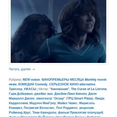
Читать далее
→
Рубрика:
NEW новое
,
КИНОПРЕМЬЕРЫ МЕСЯЦА Monthly movie
news
,
КОМЕДИИ Comedy
,
СЕРЬЕЗНОЕ КИНО alternative
,
Триллер
,
УЖАСЫ
|
Метки:
"Киномания"
,
The Curse of La Llorona
,
Гари Доберман
,
джеймс ван
,
Джейни-Линн Кинчен
,
Джон
Маршалл Джонс
,
кинотеатр “Оскар” (ТРЦ Smart Plaza)
,
Линда
Карделлини
,
Мадлен МакГроу
,
Майкл Чавес
,
Марисоль
Рамирез
,
Патрисия Веласкес
,
Пол Родригес
,
рецензия
,
Рэймонд Крус
,
Тони Амендола
,
фильм Проклятие плачущей
,
,
|