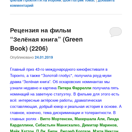
фильм Прокляття Ла Йорони
Шон Патрик Томас
Добавить
комментарий
Рецензия на фильм
“Зелёная книга” (Green
Book) (2206)
Опубликовано
24.01.2019
Главный приз 43-го международного кинофестиваля в
Торонто, а также "Золотой глобус", получила роуд-муви
драма “Зелёная книга”. Об оскаровских номинантах мы
узнали недавно и картина
Питера Фаррелли
получила пять
номинаций на заветную статуэтку. В фильме для этого есть
всё: интересные актёрские работы, драматическая
составляющая, добрый юмор и реальная история в основе. А
главное, конечно, тема дискриминации и толерантности. В
главных ролях -
Вигго Мортенсен, Махершала Али, Линда
Карделлини, Себастьян Манискалко, Димитар Маринов,
Майк Хаттон, П.Дж. Бирн, Джозеф Кортезе, Мэгги Никсон,