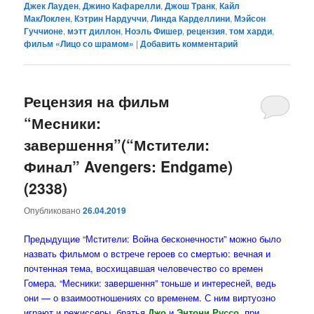
Джек Лауден
,
Джино Кафарелли
,
Джош Транк
,
Кайл
МакЛоклен
,
Кэтрин Нардуччи
,
Линда Карделлини
,
Мэйсон
Гуччионе
,
мэтт диллон
,
Ноэль Фишер
,
рецензия
,
том харди
,
фильм «Лицо со шрамом»
|
Добавить комментарий
Рецензия на фильм
“Месники:
завершення”(“Мстители:
Финал” Avengers: Endgame)
(2338)
Опубликовано
26.04.2019
Предыдущие “Мстители: Война бесконечности” можно было
назвать фильмом о встрече героев со смертью: вечная и
почтенная тема, восхищавшая человечество со времен
Гомера. “Месники: завершення” тоньше и интересней, ведь
они — о взаимоотношениях со временем. С ним виртуозно
играют и режиссеры, братья
Джо
и
Энтони Руссо
, при