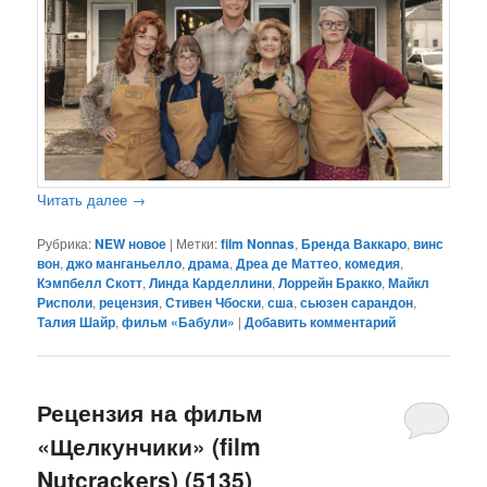
Читать далее
→
Рубрика:
NEW новое
|
Метки:
film Nonnas
,
Бренда Ваккаро
,
винс
вон
,
джо манганьелло
,
драма
,
Дреа де Маттео
,
комедия
,
Кэмпбелл Скотт
,
Линда Карделлини
,
Лоррейн Бракко
,
Майкл
Рисполи
,
рецензия
,
Стивен Чбоски
,
сша
,
сьюзен сарандон
,
Талия Шайр
,
фильм «Бабули»
|
Добавить комментарий
Рецензия на фильм
«Щелкунчики» (film
Nutcrackers) (5135)