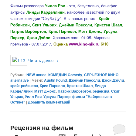
Фильм режиссера
Уилла Рэи
- это, безусловно, бенефис
актрисы
Линды Карделлини
, наиболее известной по двум
частям комедии "Скуби-Ду". В главных ролях -
Крэйг
Робинсон, Скит Ульрих, Джейми Прессли, Кристен Шаал,
Патрик Варбертон, Крис Парнелл, Мэтт Джонс, Урсула
Паркер, Джон Дэйли
. Хронометраж - 01:35. Мировая
премьера - 07.07.2017.
Оценка
www.kino-nik.ru
6/10
Читать далее
→
Рубрика:
NEW новое
,
КОМЕДИИ Comedy
,
СЕРЬЕЗНОЕ КИНО
alternative
|
Метки:
Austin Found
,
Джейми Прессли
,
Джон Дэйли
,
крейг робинсон
,
Крис Парнелл
,
Кристен Шаал
,
Линда
Карделлини
,
Мэтт Джонс
,
Патрик Варбертон
,
рецензия
,
Скит
Ульрих
,
Уилл Рэи
,
Урсула Паркер
,
фильм "Найденные в
Остине"
|
Добавить комментарий
Рецензия на фильм