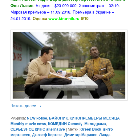
Фон Льюис
. Бюджет - $23 000 000. Хронометраж – 02:10.
Мировая премьера – 11.09.2018. Премьера в Украине –
24.01.2019.
Оценка
www.kino-nik.ru
6/10
Читать далее
→
Рубрика:
NEW новое
,
БАЙОПИК
,
КИНОПРЕМЬЕРЫ МЕСЯЦА
Monthly movie news
,
КОМЕДИИ Comedy
,
Мелодрама
,
СЕРЬЕЗНОЕ КИНО alternative
|
Метки:
Green Book
,
вигго
мортенсен
,
Джозеф Кортезе
,
Димитар Маринов
,
Линда