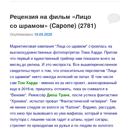
Рецензия на фильм «Лицо
со шрамом» (Capone) (2781)
Опубликовано
16.05.2020
Маркетинговая кампания "Лица со шрамом" строилась на
высокохудожественных фотопортретах Тома Харди. Притом
что первый и единственный трейлер нам показали всего за
месяц до релиза. И это неспроста. Все вышеперечисленное
свидетельствует о том, что относительно перспектив "Лица
со шрамом" никто никогда иллюзий не питал. В том числе
сам
Том Харди
- именно из-за него проект, анонсированный
еще в 2016-м, пришлось отложить, пока он снимался в
"Веноме". Режиссёр
Джош Транк
, после успеха фантастики
"Хроника", испытал провал "Фантастической четверки". Тем
не менее следом он взялся за "Капоне". Видимо, рассудив,
что кино про выжившего из ума мафиози, который в течение
полутора с лишним часов гадит в штаны, курит сигары,
стреляет по крокодилам из ружья и по людям из золотого