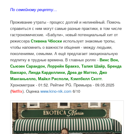
По семейному рецепту…
Проживание утраты - процесс долгий и нелинейный. Помочь
справиться с ним могут самые разные практики, в том числе
гастрономические. «Бабули», новый потенциальный хит от
режиссера
Стивена Чбоски
использует знакомые тропы,
чтобы напомнить о важности общения - между людьми,
поколениями, семьями. А ещё предлагает эмоциональную
подпитку в трудные времена. В главных ролях -
Винс Вон,
Сьюзен Сарандон, Лоррейн Бракко, Талия Шайр, Бренда
Ваккаро, Линда Карделлини, Дреа де Маттео, Джо
Манганьелло, Майкл Рисполи, Кэмпбелл Скотт
.
Хронометраж - 01:52. Рейтинг PG. Премьера - 09.05.2025
(
Netflix
). Оценка
www.kino-nik.com
6/10