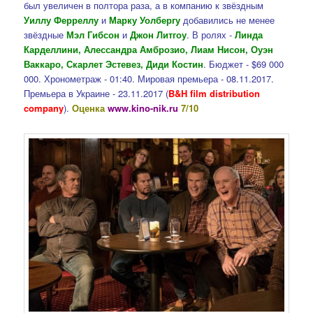
был увеличен в полтора раза, а в компанию к звёздным
Уиллу Ферреллу
и
Марку Уолбергу
добавились не менее
звёздные
Мэл Гибсон
и
Джон Литгоу
. В ролях -
Линда
Карделлини, Алессандра Амброзио, Лиам Нисон, Оуэн
Ваккаро, Скарлет Эстевез, Диди Костин
. Бюджет - $69 000
000. Хронометраж - 01:40. Мировая премьера - 08.11.2017.
Премьера в Украине - 23.11.2017 (
B&H film distribution
company
).
Оценка
www.kino-nik.ru
7/10