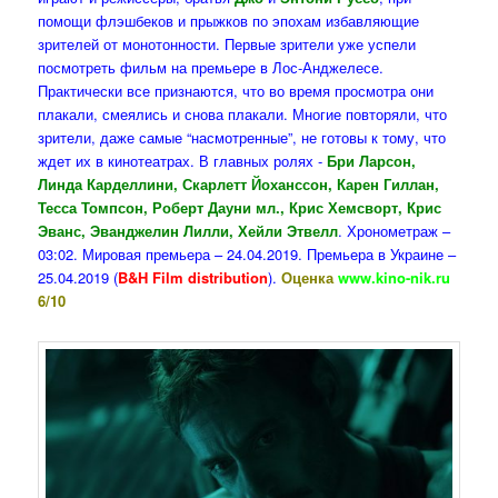
помощи флэшбеков и прыжков по эпохам избавляющие
зрителей от монотонности. Первые зрители уже успели
посмотреть фильм на премьере в Лос-Анджелесе.
Практически все признаются, что во время просмотра они
плакали, смеялись и снова плакали. Многие повторяли, что
зрители, даже самые “насмотренные”, не готовы к тому, что
ждет их в кинотеатрах. В главных ролях -
Бри Ларсон,
Линда Карделлини, Скарлетт Йоханссон, Карен Гиллан,
Тесса Томпсон, Роберт Дауни мл., Крис Хемсворт, Крис
Эванс, Эванджелин Лилли, Хейли Этвелл
. Хронометраж –
03:02. Мировая премьера – 24.04.2019. Премьера в Украине –
25.04.2019 (
B&H Film distribution
).
Оценка
www.kino-nik.ru
6/10