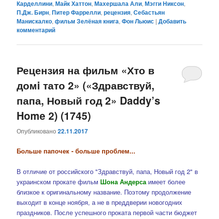
Карделлини
,
Майк Хаттон
,
Махершала Али
,
Мэгги Никсон
,
П.Дж. Бирн
,
Питер Фаррелли
,
рецензия
,
Себастьян
Манискалко
,
фильм Зелёная книга
,
Фон Льюис
|
Добавить
комментарий
Рецензия на фильм «Хто в
домi тато 2» («Здравствуй,
папа, Новый год 2» Daddy’s
Home 2) (1745)
Опубликовано
22.11.2017
Больше папочек - больше проблем...
В отличие от российского "Здравствуй, папа, Новый год 2" в
украинском прокате фильм
Шона Андерса
имеет более
близкое к оригинальному название. Поэтому продолжение
выходит в конце ноября, а не в преддверии новогодних
праздников. После успешного проката первой части бюджет