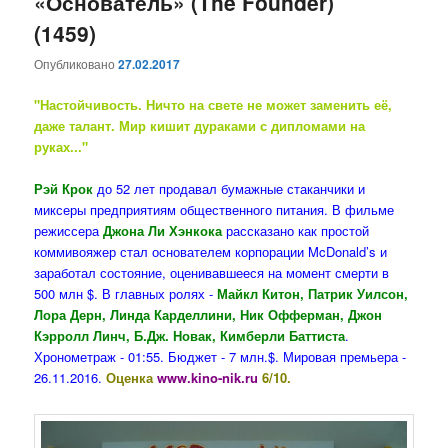
«Основатель» (The Founder)
(1459)
Опубликовано
27.02.2017
"Настойчивость. Ничто на свете не может заменить её,
даже талант. Мир кишит дураками с дипломами на
руках..."
Рэй Крок
до 52 лет продавал бумажные стаканчики и
миксеры предприятиям общественного питания. В фильме
режиссера
Джона Ли Хэнкока
рассказано как простой
коммивояжер стал основателем корпорации McDonald’s и
заработал состояние, оценивавшееся на момент смерти в
500 млн $. В главных ролях -
Майкл Китон, Патрик Уилсон,
Лора Дерн, Линда Карделлини, Ник Офферман, Джон
Кэрролл Линч, Б.Дж. Новак, Кимберли Баттиста
.
Хронометраж - 01:55. Бюджет - 7 млн.$. Мировая премьера -
26.11.2016.
Оценка
www.kino-nik.ru
6/10.