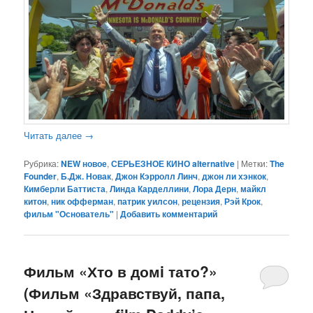
Читать далее
→
Рубрика:
NEW новое
,
СЕРЬЕЗНОЕ КИНО alternative
|
Метки:
The
Founder
,
Б.Дж. Новак
,
Джон Кэрролл Линч
,
джон ли хэнкок
,
Кимберли Баттиста
,
Линда Карделлини
,
Лора Дерн
,
майкл
китон
,
ник офферман
,
патрик уилсон
,
рецензия
,
Рэй Крок
,
фильм "Основатель"
|
Добавить комментарий
Фильм «Хто в домi тато?»
(Фильм «Здравствуй, папа,