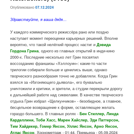
Опубликовано
07.12.2024
Здравствуйте, я ваша дядя…
У каждого коммерческого режиссёра рано или поздно
наступает момент переоценки карьерных решений. Вполне
вероятно, что такой нелёгкий процесс настиг и
Дэвида
Гордона Грина
, одного из главных открытий в инди-кино
2000-х. Последние несколько лет Грин посвятил
воссозданию франшизы «Хэллоуин»: какие-то части
трилогии собирали больше и ценились выше, однако
творческого разнообразия точно не добавляли. Когда Грин
взялся за «Изгоняющего дьявола», его буквально
уничтожили и критики, и зрители, а студии перекрыли дорогу
к дальнейшей работе над сиквелами. В качестве творческого
отдыха Грин избрал «Щелкунчиков» - безобидное, а главное,
бесцельное возвращение к форме, оставляющее желать
гораздо большего. В главных ролях -
Бен Стиллер, Линда
Карделлини, Тоби Хасс, Марен Хайслер, Эди Паттерсон,
Тим Хайдекер, Гомер Янсон, Уллис Янсон, Арно Янсон,
Атлас Янсон
. Хронометраж - 01:44. Премьера - 05.09.2024