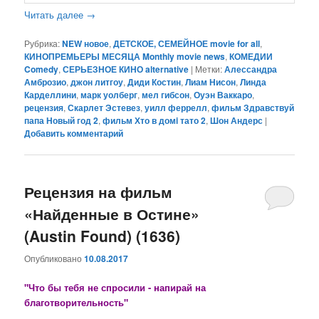
Читать далее
→
Рубрика:
NEW новое
,
ДЕТСКОЕ, СЕМЕЙНОЕ movie for all
,
КИНОПРЕМЬЕРЫ МЕСЯЦА Monthly movie news
,
КОМЕДИИ
Comedy
,
СЕРЬЕЗНОЕ КИНО alternative
|
Метки:
Алессандра
Амброзио
,
джон литгоу
,
Диди Костин
,
Лиам Нисон
,
Линда
Карделлини
,
марк уолберг
,
мел гибсон
,
Оуэн Ваккаро
,
рецензия
,
Скарлет Эстевез
,
уилл феррелл
,
фильм Здравствуй
папа Новый год 2
,
фильм Хто в домi тато 2
,
Шон Андерс
|
Добавить комментарий
Рецензия на фильм
«Найденные в Остине»
(Austin Found) (1636)
Опубликовано
10.08.2017
"Что бы тебя не спросили - напирай на
благотворительность"