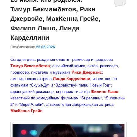
Тимур Бекмамбетов, Рики
содержимому
содержимому
Джервэйс, МакКенна Грейс,
Филипп Лашо, Линда
Карделлини
Опубликовано
25.06.2026
Сегодня день рождения отметят режиссер и продюсер
Тимур Бексамбетов
; английский комик, актёр, режиссёр,
продюсер, писатель и музыкант
Рики Джервэйс
;
американская актриса
Линда Карделлини
, известная по
фильмам "Скуби-Ду" и "Здравствуй папа, Новый Год";
французский режиссер, сценарист и актёр
Филипп Лашо
известный по комедийным фильмам "Superнянь", "Superнянь
2" и "SuperАлиби"; а также юная американская актриса
МакКенна Грейс