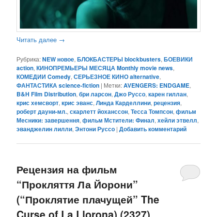
Читать далее
→
Рубрика:
NEW новое
,
БЛОКБАСТЕРЫ blockbusters
,
БОЕВИКИ
action
,
КИНОПРЕМЬЕРЫ МЕСЯЦА Monthly movie news
,
КОМЕДИИ Comedy
,
СЕРЬЕЗНОЕ КИНО alternative
,
ФАНТАСТИКА science-fiction
|
Метки:
AVENGERS: ENDGAME
,
B&H Film Distribution
,
бри ларсон
,
Джо Руссо
,
карен гиллан
,
крис хемсворт
,
крис эванс
,
Линда Карделлини
,
рецензия
,
роберт дауни-мл.
,
скарлетт йоханссон
,
Тесса Томпсон
,
фильм
Месники: завершення
,
фильм Мстители: Финал
,
хейли этвелл
,
эванджелин лилли
,
Энтони Руссо
|
Добавить комментарий
Рецензия на фильм
“Прокляття Ла Йорони”
(“Проклятие плачущей” The
Curse of La Llorona) (2327)