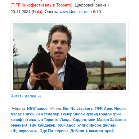
(
TIFF Кинофестиваль в Торонто
). Цифровой релиз -
29.11.2024 (
Hulu
). Оценка
www.kino-nik.com
6/10
Читать далее
→
Рубрика:
NEW новое
|
Метки:
film Nutcrackers
,
TIFF
,
Арно Янсон
,
Атлас Янсон
,
бен стиллер
,
Гомер Янсон
,
дэвид гордон грин
,
кинофестиваль в Торонто
,
Линда Карделлини
,
Марен Хайслер
,
рецензия
,
Тим Хайдекер
,
Тоби Хасс
,
Уллис Янсон
,
фильм
«Щелкунчики»
,
Эди Паттерсон
|
Добавить комментарий