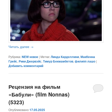
Читать далее
→
Рубрика:
NEW новое
|
Метки:
Линда Карделлини
,
МакКенна
Грейс
,
Рики Джервэйс
,
Тимур Бекмамбетов
,
филипп лашо
|
Добавить комментарий
Рецензия на фильм
«Бабули» (film Nonnas)
(5323)
Опубликовано
17.05.2025