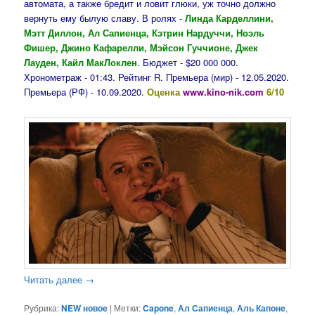
автомата, а также бредит и ловит глюки, уж точно должно
вернуть ему былую славу. В ролях -
Линда Карделлини,
Мэтт Диллон, Ал Сапиенца, Кэтрин Нардуччи, Ноэль
Фишер, Джино Кафарелли, Мэйсон Гуччионе, Джек
Лауден, Кайл МакЛоклен
. Бюджет - $20 000 000.
Хронометраж - 01:43. Рейтинг R. Премьера (мир) - 12.05.2020.
Премьера (РФ) - 10.09.2020.
Оценка
www.kino-nik.com
6/10
Читать далее
→
Рубрика:
NEW новое
|
Метки:
Capone
,
Ал Сапиенца
,
Аль Капоне
,