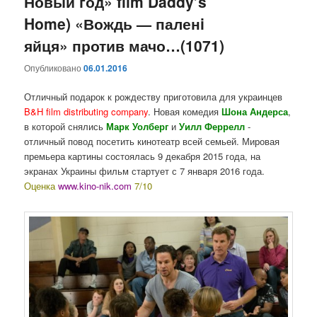
Новый год» film Daddy’s
Home) «Вождь — паленi
яйця» против мачо…(1071)
Опубликовано
06.01.2016
Отличный подарок к рождеству приготовила для украинцев
B&H film distributing company
. Новая комедия
Шона Андерса
,
в которой снялись
Марк Уолберг
и
Уилл Феррелл
-
отличный повод посетить кинотеатр всей семьей. Мировая
премьера картины состоялась 9 декабря 2015 года, на
экранах Украины фильм стартует с 7 января 2016 года.
Оценка
www.kino-nik.com
7/10