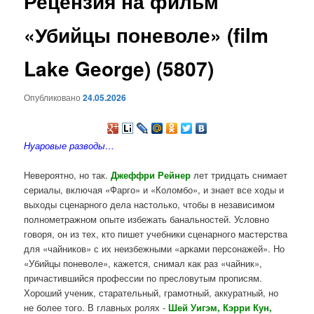
Рецензия на фильм
содержимому
«Убийцы поневоле» (film
Lake George) (5807)
Опубликовано
24.05.2026
Нуаровые разводы…
Невероятно, но так.
Джеффри Рейнер
лет тридцать снимает
сериалы, включая «Фарго» и «Коломбо», и знает все ходы и
выходы сценарного дела настолько, чтобы в независимом
полнометражном опыте избежать банальностей. Условно
говоря, он из тех, кто пишет учебники сценарного мастерства
для «чайников» с их неизбежными «арками персонажей». Но
«Убийцы поневоле», кажется, снимал как раз «чайник»,
причастившийся профессии по пресловутым прописям.
Хороший ученик, старательный, грамотный, аккуратный, но
не более того. В главных ролях -
Шей Уигэм, Кэрри Кун,