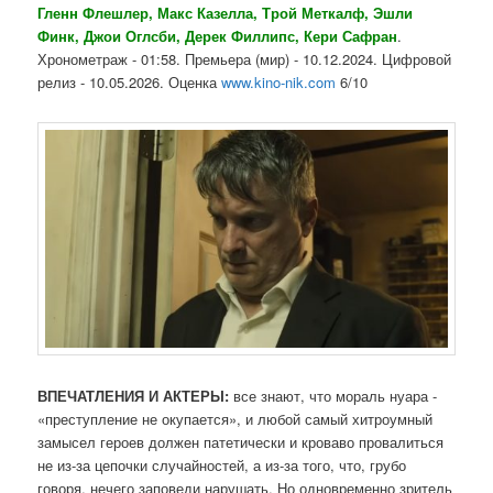
Гленн Флешлер, Макс Казелла, Трой Меткалф, Эшли
Финк, Джои Оглсби, Дерек Филлипс, Кери Сафран
.
Хронометраж - 01:58. Премьера (мир) - 10.12.2024. Цифровой
релиз - 10.05.2026. Оценка
www.kino-nik.com
6/10
ВПЕЧАТЛЕНИЯ И АКТЕРЫ:
все знают, что мораль нуара -
«преступление не окупается», и любой самый хитроумный
замысел героев должен патетически и кроваво провалиться
не из-за цепочки случайностей, а из-за того, что, грубо
говоря, нечего заповеди нарушать. Но одновременно зритель