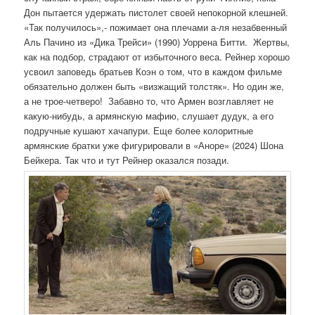
Дон пытается удержать пистолет своей непокорной клешней.
«Так получилось»,- пожимает она плечами а-ля незабвенный
Аль Пачино из «Дика Трейси» (1990) Уоррена Битти. Жертвы,
как на подбор, страдают от избыточного веса. Рейнер хорошо
усвоил заповедь братьев Коэн о том, что в каждом фильме
обязательно должен быть «визжащий толстяк». Но один же,
а не трое-четверо! Забавно то, что Армен возглавляет не
какую-нибудь, а армянскую мафию, слушает дудук, а его
подручные кушают хачапури. Еще более колоритные
армянские братки уже фигурировали в «Аноре» (2024) Шона
Бейкера. Так что и тут Рейнер оказался позади.