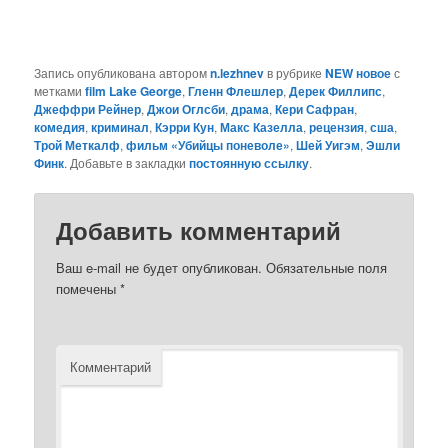
Запись опубликована автором
n.lezhnev
в рубрике
NEW новое
с
метками
film Lake George
,
Гленн Флешлер
,
Дерек Филлипс
,
Джеффри Рейнер
,
Джои Оглсби
,
драма
,
Кери Сафран
,
комедия
,
криминал
,
Кэрри Кун
,
Макс Казелла
,
рецензия
,
сша
,
Трой Меткалф
,
фильм «Убийцы поневоле»
,
Шей Уигэм
,
Эшли
Финк
. Добавьте в закладки
постоянную ссылку
.
Добавить комментарий
Ваш e-mail не будет опубликован.
Обязательные поля
помечены
*
Комментарий