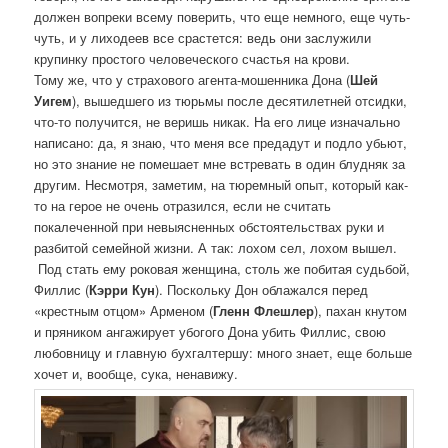
должен вопреки всему поверить, что еще немного, еще чуть-
чуть, и у лиходеев все срастется: ведь они заслужили
крупинку простого человеческого счастья на крови.
Тому же, что у страхового агента-мошенника Дона (
Шей
Уигем
), вышедшего из тюрьмы после десятилетней отсидки,
что-то получится, не веришь никак. На его лице изначально
написано: да, я знаю, что меня все предадут и подло убьют,
но это знание не помешает мне встревать в один блудняк за
другим. Несмотря, заметим, на тюремный опыт, который как-
то на герое не очень отразился, если не считать
покалеченной при невыясненных обстоятельствах руки и
разбитой семейной жизни. А так: лохом сел, лохом вышел.
Под стать ему роковая женщина, столь же побитая судьбой,
Филлис (
Кэрри Кун
). Поскольку Дон облажался перед
«крестным отцом» Арменом (
Гленн Флешлер
), пахан кнутом
и пряником ангажирует убогого Дона убить Филлис, свою
любовницу и главную бухгалтершу: много знает, еще больше
хочет и, вообще, сука, ненавижу.