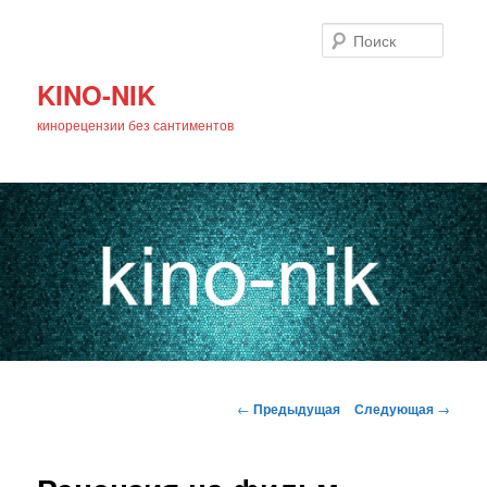
Поиск
KINO-NIK
кинорецензии без сантиментов
Главное
Перейти
меню
Навигация
←
Предыдущая
Следующая
→
по
к
записям
основному