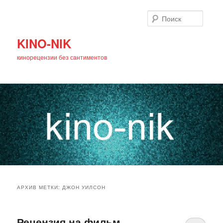
Поиск
KINO-NIK
кинорецензии без сантиментов
Главное
Перейти
Перейти
меню
АРХИВ МЕТКИ:
ДЖОН УИЛСОН
к
к
основному
дополнительному
Рецензия на фильм