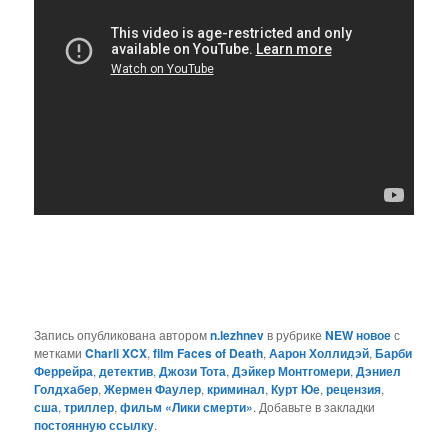
Запись опубликована автором
n.lezhnev
в рубрике
NEW новое
с
метками
Charli XCX
,
film Faces of Death
,
Аарон Холлидэй
,
Барби
Феррейра
,
детектив
,
Джози Тота
,
Дэйкер Монтгомери
,
Дэниел
Голдхабер
,
Жермен Фаулер
,
криминал
,
Курт Юе
,
рецензия
,
сша
,
триллер
,
фильм «Лики смерти»
. Добавьте в закладки
постоянную ссылку
.