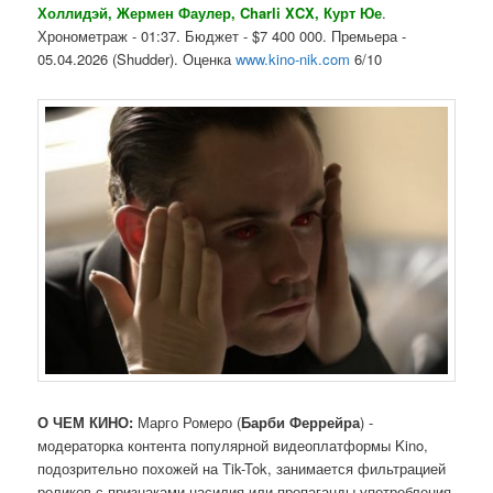
Холлидэй, Жермен Фаулер, Charli XCX, Курт Юе
.
Хронометраж - 01:37. Бюджет - $7 400 000. Премьера -
05.04.2026 (Shudder). Оценка
www.kino-nik.com
6/10
О ЧЕМ КИНО:
Марго Ромеро (
Барби Феррейра
) -
модераторка контента популярной видеоплатформы Kino,
подозрительно похожей на Tik-Tok, занимается фильтрацией
роликов с признаками насилия или пропаганды употребления