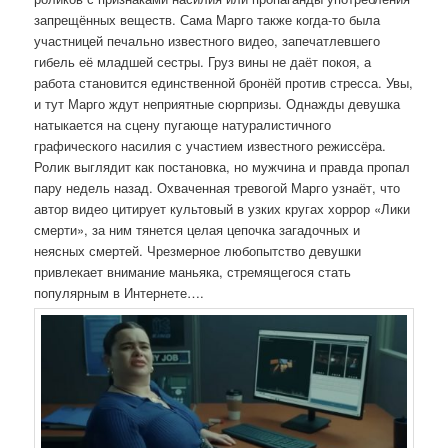
запрещённых веществ. Сама Марго также когда-то была
участницей печально известного видео, запечатлевшего
гибель её младшей сестры. Груз вины не даёт покоя, а
работа становится единственной бронёй против стресса. Увы,
и тут Марго ждут неприятные сюрпризы. Однажды девушка
натыкается на сцену пугающе натуралистичного
графического насилия с участием известного режиссёра.
Ролик выглядит как постановка, но мужчина и правда пропал
пару недель назад. Охваченная тревогой Марго узнаёт, что
автор видео цитирует культовый в узких кругах хоррор «Лики
смерти», за ним тянется целая цепочка загадочных и
неясных смертей. Чрезмерное любопытство девушки
привлекает внимание маньяка, стремящегося стать
популярным в Интернете….