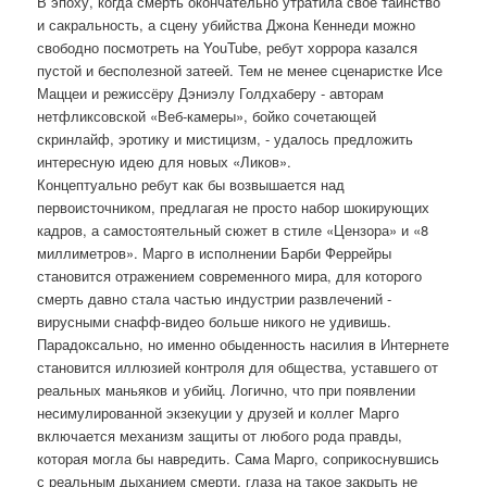
В эпоху, когда смерть окончательно утратила своё таинство
и сакральность, а сцену убийства Джона Кеннеди можно
свободно посмотреть на YouTube, ребут хоррора казался
пустой и бесполезной затеей. Тем не менее сценаристке Исе
Маццеи и режиссёру Дэниэлу Голдхаберу - авторам
нетфликсовской «Веб-камеры», бойко сочетающей
скринлайф, эротику и мистицизм, - удалось предложить
интересную идею для новых «Ликов».
Концептуально ребут как бы возвышается над
первоисточником, предлагая не просто набор шокирующих
кадров, а самостоятельный сюжет в стиле «Цензора» и «8
миллиметров». Марго в исполнении Барби Феррейры
становится отражением современного мира, для которого
смерть давно стала частью индустрии развлечений -
вирусными снафф-видео больше никого не удивишь.
Парадоксально, но именно обыденность насилия в Интернете
становится иллюзией контроля для общества, уставшего от
реальных маньяков и убийц. Логично, что при появлении
несимулированной экзекуции у друзей и коллег Марго
включается механизм защиты от любого рода правды,
которая могла бы навредить. Сама Марго, соприкоснувшись
с реальным дыханием смерти, глаза на такое закрыть не