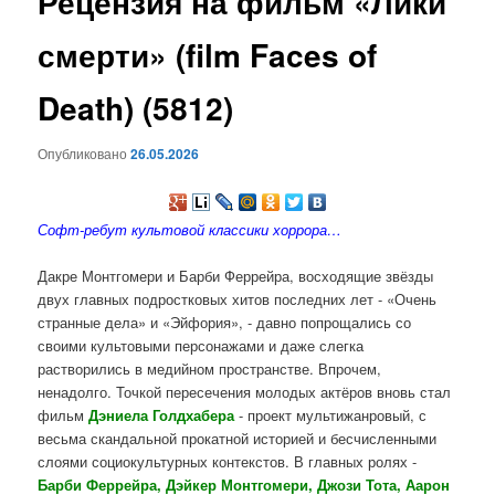
Рецензия на фильм «Лики
содержимому
смерти» (film Faces of
Death) (5812)
Опубликовано
26.05.2026
Софт-ребут культовой классики хоррора…
Дакре Монтгомери и Барби Феррейра, восходящие звёзды
двух главных подростковых хитов последних лет - «Очень
странные дела» и «Эйфория», - давно попрощались со
своими культовыми персонажами и даже слегка
растворились в медийном пространстве. Впрочем,
ненадолго. Точкой пересечения молодых актёров вновь стал
фильм
Дэниела Голдхабера
- проект мультижанровый, с
весьма скандальной прокатной историей и бесчисленными
слоями социокультурных контекстов. В главных ролях -
Барби Феррейра, Дэйкер Монтгомери, Джози Тота, Аарон