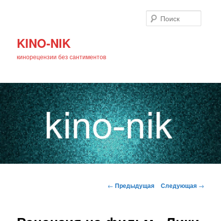
Поиск
KINO-NIK
кинорецензии без сантиментов
Главное
Перейти
меню
Навигация
←
Предыдущая
Следующая
→
по
к
записям
основному