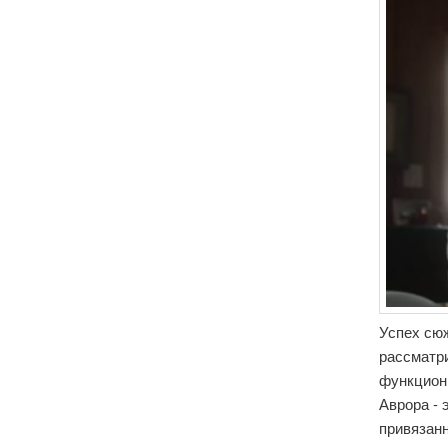
Успех сюж
рассматр
функцион
Аврора - 
привязан