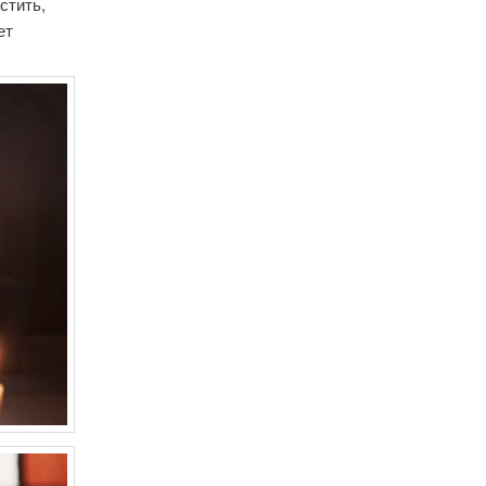
стить,
ет