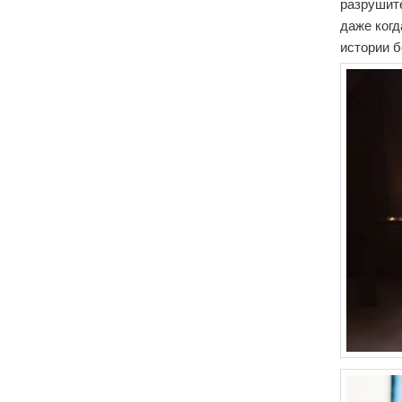
разрушите
даже когд
истории 