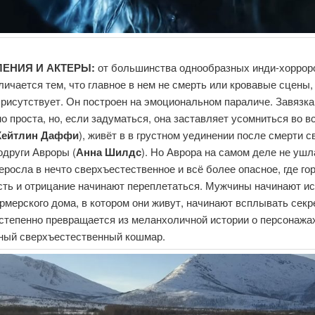
ЕНИЯ И АКТЕРЫ:
от большинства однообразных инди-хоррор
ичается тем, что главное в нем не смерть или кровавые сцены, 
присутствует. Он построен на эмоциональном параличе. Завязка
о проста, но, если задуматься, она заставляет усомниться во в
Кейтлин Даффи
), живёт в в грустном уединении после смерти с
одруги Авроры (
Анна Шилдс
). Но Аврора на самом деле не ушл
еросла в нечто сверхъестественное и всё более опасное, где гор
сть и отрицание начинают переплетаться. Мужчины начинают и
рмерского дома, в котором они живут, начинают всплывать секр
степенно превращается из меланхоличной истории о персонажа
ный сверхъестественный кошмар.