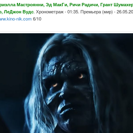
риэлла Мастроянни, Эд МакГи, Ричи Радичи, Грант Шумахер
о, ЛеДжон Вудс
. Хронометраж - 01:35. Премьера (мир) - 26.05.2
ww.kino-nik.com
6/10