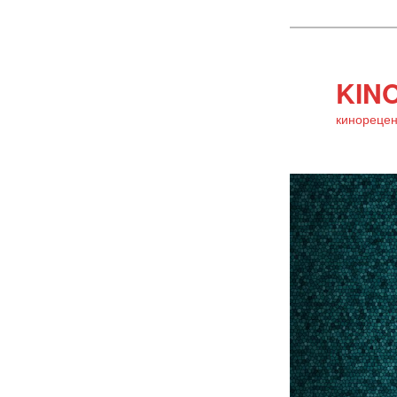
KINO
кинорецен