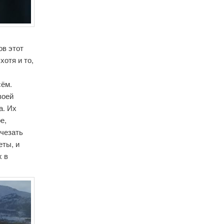
ов этот
хотя и то,
сём.
воей
а. Их
е,
счезать
еты, и
х в