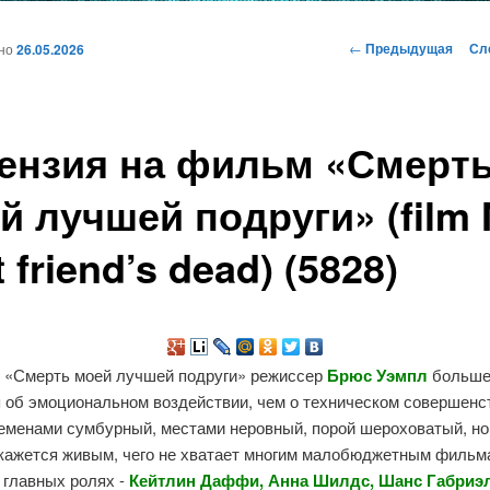
и
Навигация
←
Предыдущая
Сл
ано
26.05.2026
по
записям
ому
ензия на фильм «Смерт
жимому
й лучшей подруги» (film
 friend’s dead) (5828)
 «Смерть моей лучшей подруги» режиссер
Брюс Уэмпл
больш
я об эмоциональном воздействии, чем о техническом совершенс
еменами сумбурный, местами неровный, порой шероховатый, но 
 кажется живым, чего не хватает многим малобюджетным фильм
 главных ролях -
Кейтлин Даффи, Анна Шилдс, Шанс Габриэ