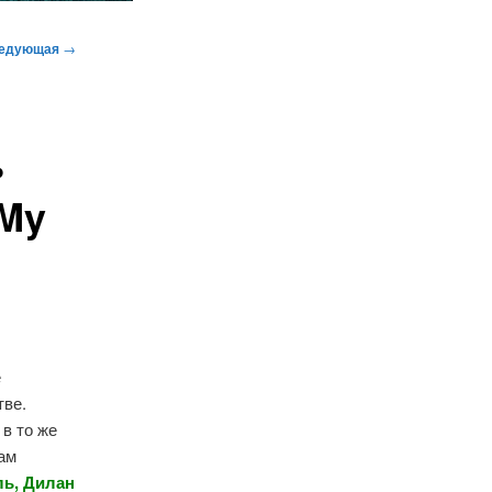
едующая
→
ь
 My
е
тве.
в то же
ам
ль, Дилан