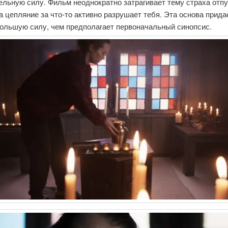
льную силу. Фильм неоднократно затрагивает тему страха отпу
а цепляние за что-то активно разрушает тебя. Эта основа прида
большую силу, чем предполагает первоначальный синопсис.