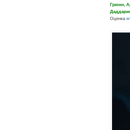
Грюнн, А
Даддари
Оценка
w