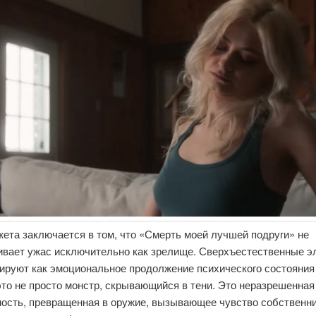
ета заключается в том, что «Смерть моей лучшей подруги» не
ивает ужас исключительно как зрелище. Сверхъестественные 
ируют как эмоциональное продолжение психического состояния
это не просто монстр, скрывающийся в тени. Это неразрешенная
ность, превращенная в оружие, вызывающее чувство собственни