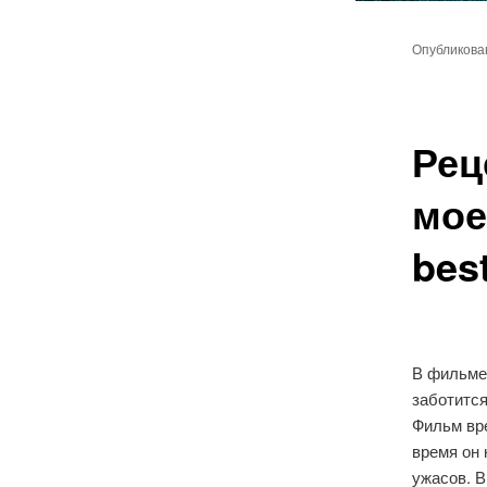
Главное
Перейт
меню
Опубликов
к
основн
Рец
содер
мое
best
В фильме
заботитс
Фильм вр
время он
ужасов. В