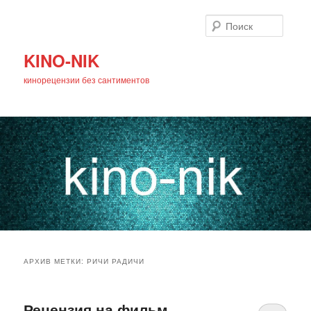
Поиск
KINO-NIK
кинорецензии без сантиментов
Главное
Перейти
Перейти
меню
АРХИВ МЕТКИ:
РИЧИ РАДИЧИ
к
к
основному
дополнительному
Рецензия на фильм