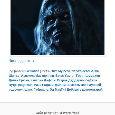
Читать далее
→
Рубрика:
NEW новое
|
Метки:
film My best friend's dead
,
Анна
Шилдс
,
Ариэлла Мастроянни
,
Брюс Уэмпл
,
Грант Шумахер
,
Дилан Грюнн
,
Кэйтлин Даффи
,
Кэтрин Даддарио
,
ЛеДжон
Вудс
,
рецензия
,
Ричи Радичи
,
фильм «Смерть моей лучшей
подруги»
,
Шанс Габриэль
,
Эд МакГи
|
Добавить комментарий
Сайт работает на WordPress