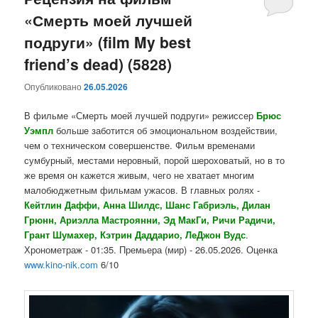
«Смерть моей лучшей
содержимому
содержимому
подруги» (film My best
friend’s dead) (5828)
Опубликовано
26.05.2026
В фильме «Смерть моей лучшей подруги» режиссер
Брюс
Уэмпл
больше заботится об эмоциональном воздействии,
чем о техническом совершенстве. Фильм временами
сумбурный, местами неровный, порой шероховатый, но в то
же время он кажется живым, чего не хватает многим
малобюджетным фильмам ужасов. В главных ролях -
Кейтлин Даффи, Анна Шилдс, Шанс Габриэль, Дилан
Грюнн, Ариэлла Мастроянни, Эд МакГи, Ричи Радичи,
Грант Шумахер, Кэтрин Даддарио, ЛеДжон Вудс
.
Хронометраж - 01:35. Премьера (мир) - 26.05.2026. Оценка
www.kino-nik.com
6/10