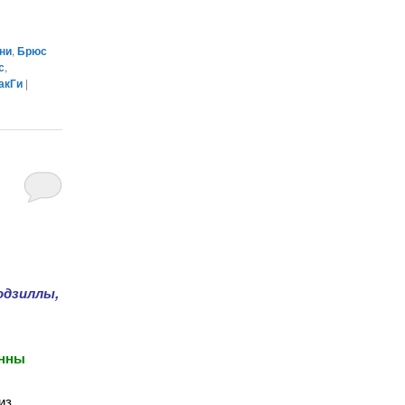
ни
,
Брюс
с
,
акГи
|
одзиллы,
нны
из