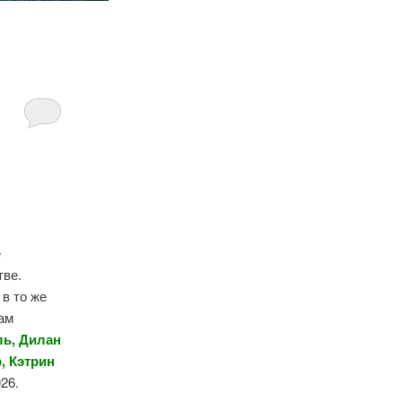
е
тве.
в то же
ам
ль, Дилан
, Кэтрин
026.