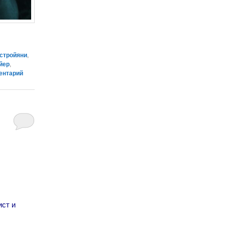
стройяни
,
йер
,
ентарий
ист и