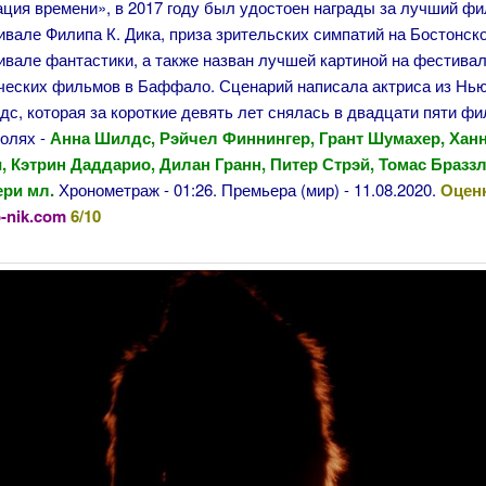
ция времени», в 2017 году был удостоен награды за лучший фи
вале Филипа К. Дика, приза зрительских симпатий на Бостонск
ивале фантастики, а также назван лучшей картиной на фестива
ческих фильмов в Баффало. Сценарий написала актриса из Нь
с, которая за короткие девять лет снялась в двадцати пяти фи
ролях -
Анна Шилдс, Рэйчел Финнингер, Грант Шумахер, Хан
, Кэтрин Даддарио, Дилан Гранн, Питер Стрэй, Томас Браззл
ри мл.
Хронометраж - 01:26. Премьера (мир) - 11.08.2020.
Оцен
-nik.com
6/10