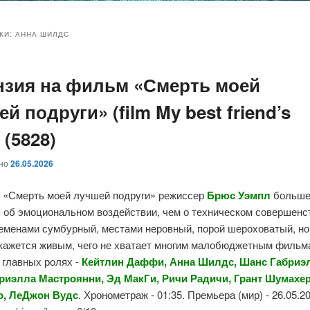
и
и
КИ:
АННА ШИЛДС
нзия на фильм «Смерть моей
ому
ительному
й подруги» (film My best friend’s
жимому
жимому
 (5828)
ано
26.05.2026
 «Смерть моей лучшей подруги» режиссер
Брюс Уэмпл
больш
я об эмоциональном воздействии, чем о техническом совершенс
еменами сумбурный, местами неровный, порой шероховатый, но 
 кажется живым, чего не хватает многим малобюджетным фильм
 главных ролях -
Кейтлин Даффи, Анна Шилдс, Шанс Габриэ
риэлла Мастроянни, Эд МакГи, Ричи Радичи, Грант Шумахер
о, ЛеДжон Вудс
. Хронометраж - 01:35. Премьера (мир) - 26.05.2