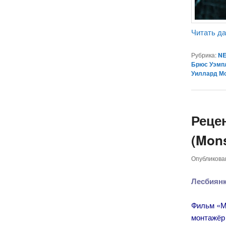
Читать д
Рубрика:
NE
Брюс Уэмп
Уиллард М
Реце
(Mons
Опубликов
Лесбиян
Фильм «М
монтажёр 