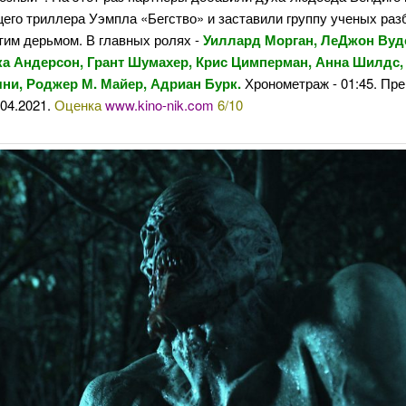
его триллера Уэмпла «Бегство» и заставили группу ученых раз
тим дерьмом. В главных ролях -
Уиллард Морган, ЛеДжон Вуд
а Андерсон, Грант Шумахер, Крис Цимперман, Анна Шилдс,
ни, Роджер М. Майер, Адриан Бурк.
Хронометраж - 01:45. Пр
.04.2021.
Оценка
www.kino-nik.com
6/10