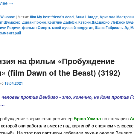
алее
→
W новое
|
Метки:
film My best friend's dead
,
Анна Шилдс
,
Ариэлла Мастроян
нт Шумахер
,
Дилан Грюнн
,
Кэйтлин Даффи
,
Кэтрин Даддарио
,
ЛеДжон Вуд
ичи Радичи
,
фильм «Смерть моей лучшей подруги»
,
Шанс Габриэль
,
Эд М
комментарий
нзия на фильм «Пробуждение
» (film Dawn of the Beast) (3192)
ано
18.04.2021
человек против Вендиго - это, конечно, не Конг против Г
е…
робуждение зверя» снял режиссер
Брюс Уэмпл
по сценарию
А
 которой они работали вместе над картиной о снежном человеке
озный». На этот раз партнеры добавили духа-людоеда Вендиго 