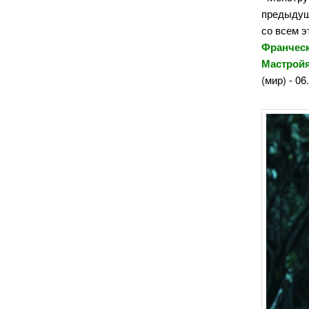
предыдущ
со всем э
Франческ
Мастройя
(мир) - 06