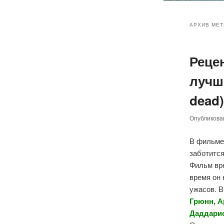
Главное
Перейт
Перейт
меню
АРХИВ МЕТ
к
к
Реце
основн
дополн
лучше
содер
содер
dead)
Опубликов
В фильме
заботитс
Фильм вр
время он
ужасов. В
Грюнн, А
Даддари