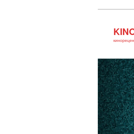
KINO
кинорецен