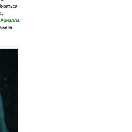
бираться
с,
 Ариэлла
емьера