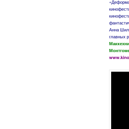
«Деформа
кинофести
кинофест
фантасти
Анна Шилд
главных 
Маккехни
Монтгоме
www.kino