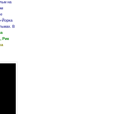
льм на
ом
ле
ю-Йорка
льмах. В
на
, Рик
ка