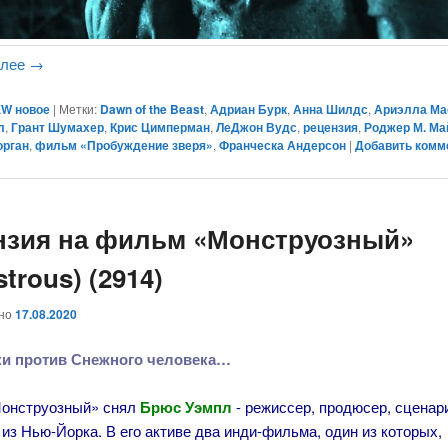
алее
→
W новое
|
Метки:
Dawn of the Beast
,
Адриан Бурк
,
Анна Шилдс
,
Ариэлла Ма
л
,
Грант Шумахер
,
Крис Цимперман
,
ЛеДжон Вудс
,
рецензия
,
Роджер М. Ма
орган
,
фильм «Пробуждение зверя»
,
Франческа Андерсон
|
Добавить комм
нзия на фильм «Монструозный»
trous) (2914)
ано
17.08.2020
ки против Снежного человека…
онструозный» снял
Брюс Уэмпл
- режиссер, продюсер, сценар
из Нью-Йорка. В его активе два инди-фильма, один из которых,