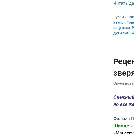
Читать д
Рубрика:
NE
Уэмпл
,
Гра
рецензия
,
Р
Добавить 
Реце
зверя
Опубликов
Снежный 
но все ж
Фильм «П
Шилдс
,
с
«Монстру