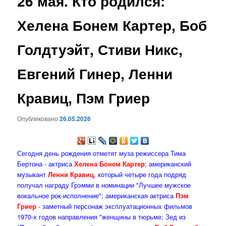
26 мая. Кто родился:
содержимому
Хелена Бонем Картер, Боб
Голдтуэйт, Стиви Никс,
Евгений Гинер, Ленни
Кравиц, Пэм Гриер
Опубликовано
26.05.2026
Сегодня день рождения отметят муза режиссера Тима
Бертона - актриса
Хелена Бонем Картер
; американский
музыкант
Ленни Кравиц
, который четыре года подряд
получал награду Грэмми в номинации "Лучшее мужское
вокальное рок-исполнение"; американская актриса
Пэм
Гриер
- заметный персонаж эксплуатационных фильмов
1970-х годов направления "женщины в тюрьме; Зед из