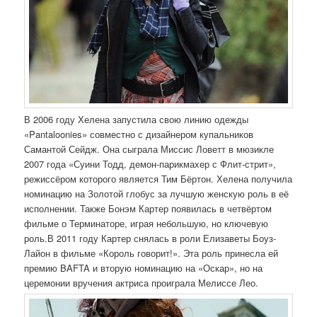
В 2006 году Хелена запустила свою линию одежды
«Pantaloonies» совместно с дизайнером купальников
Самантой Сейдж. Она сыграла Миссис Ловетт в мюзикле
2007 года «Суини Тодд, демон-парикмахер с Флит-стрит»,
режиссёром которого является Тим Бёртон. Хелена получила
номинацию на Золотой глобус за лучшую женскую роль в её
исполнении. Также Бонэм Картер появилась в четвёртом
фильме о Терминаторе, играя небольшую, но ключевую
роль.В 2011 году Картер снялась в роли Елизаветы Боуз-
Лайон в фильме «Король говорит!». Эта роль принесла ей
премию BAFTA и вторую номинацию на «Оскар», но на
церемонии вручения актриса проиграла Мелиссе Лео.