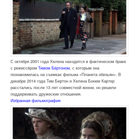
С октября 2001 года Хелена находится в фактическом браке
с режиссёром
Тимом Бёртоном
, с которым она
познакомилась на съемках фильма «Планета обезьян». В
декабре 2014 года Тим Бертон и Хелена Бонем Картер
расстались после 13 лет совместной жизни, но решили
поддерживать дружеские отношения.
Избранная фильмография