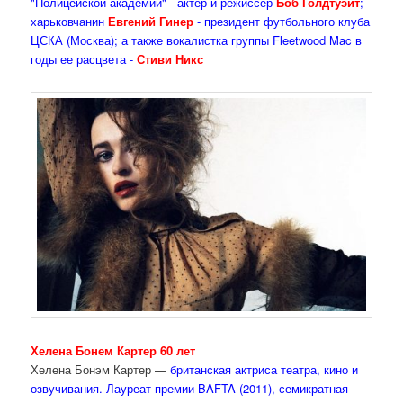
"Полицейской академии" - актер и режиссер
Боб Голдтуэйт
;
харьковчанин
Евгений Гинер
- президент футбольного клуба
ЦСКА (Москва); а также вокалистка группы Fleetwood Mac в
годы ее расцвета -
Стиви Никс
Хелена Бонем Картер 60 лет
Хелена Бонэм Картер —
британская актриса театра, кино и
озвучивания. Лауреат премии BAFTA (2011), семикратная