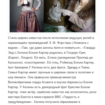
Стала широко известна после исполнения ведущих ролей в
экранизациях произведений Э. М. Форстера («Комната с
видом», «Там, где даже ангелы боятся появиться», «Говардс
Энд»).Хелена Бонэм Картер родилась в Голдерс-Грин
(Барнет, Лондон). Её мать, Елена (урожденная Проппер де
Кальехон), психотерапевт. Её отец, Рэймонд Бонэм Картер,
был банкиром.У Хелены есть два брата: Эдвард и Томас.
Семья Картер имеет прочные и широкие связи в политике и
шоу-бизнесе. Она правнучка премьер-министра
Великобритании лорда Асквита и внучка баронессы Бонэм
Картер. У Хелены есть двоюродный брат Криспин Бонэм-
Картер, тоже актёр, наиболее известен как исполнитель роли
мистера Бингли в мини-сериале BBC «Гордость и
предубеждение». Хелена получила образование в