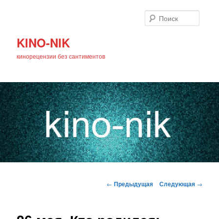
Поиск
KINO-NIK
кинорецензии без сантиментов
Главное
Перейти
меню
Навигация
←
Предыдущая
Следующая
→
по
к
записям
основному