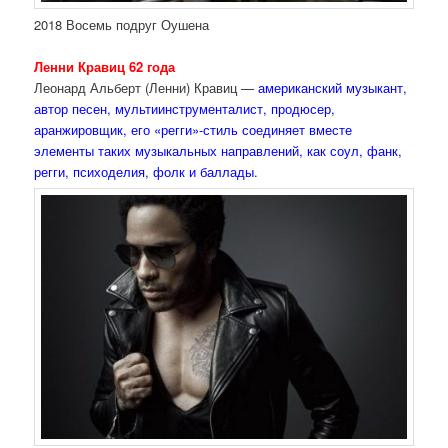
2018 Восемь подруг Оушена
Ленни Кравиц 62 года
Леонард Альберт (Ленни) Кравиц —
американский музыкант,
автор песен, мультиинструменталист, продюсер,
аранжировщик, его «регги»-стиль соединяет вместе
элементы таких музыкальных направлений, как соул, фанк,
регги, психоделия, фолк и баллады.