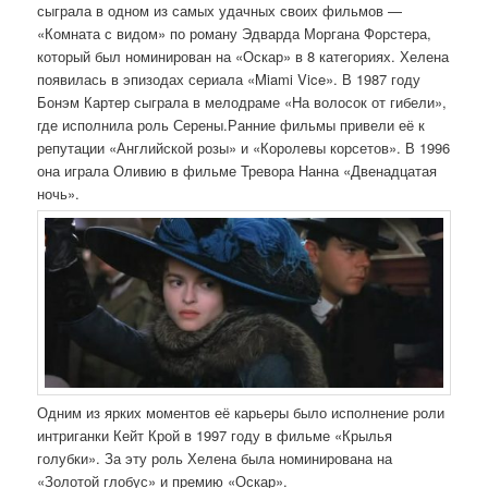
сыграла в одном из самых удачных своих фильмов —
«Комната с видом» по роману Эдварда Моргана Форстера,
который был номинирован на «Оскар» в 8 категориях. Хелена
появилась в эпизодах сериала «Miami Vice». В 1987 году
Бонэм Картер сыграла в мелодраме «На волосок от гибели»,
где исполнила роль Серены.Ранние фильмы привели её к
репутации «Английской розы» и «Королевы корсетов». В 1996
она играла Оливию в фильме Тревора Нанна «Двенадцатая
ночь».
Одним из ярких моментов её карьеры было исполнение роли
интриганки Кейт Крой в 1997 году в фильме «Крылья
голубки». За эту роль Хелена была номинирована на
«Золотой глобус» и премию «Оскар».