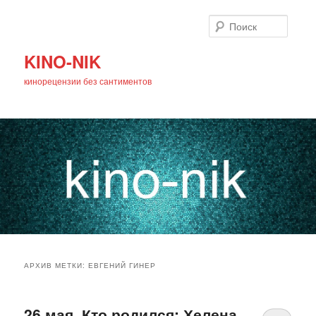
Поиск
KINO-NIK
кинорецензии без сантиментов
Главное
Перейти
Перейти
меню
АРХИВ МЕТКИ:
ЕВГЕНИЙ ГИНЕР
к
к
основному
дополнительному
26 мая. Кто родился: Хелена