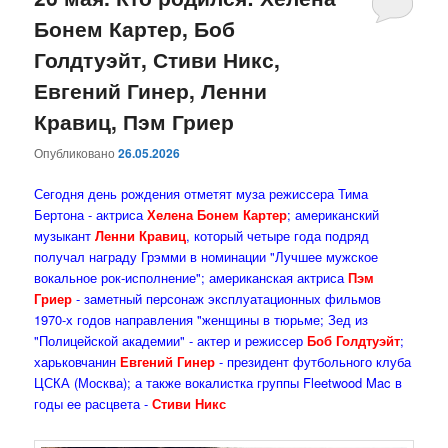
Бонем Картер, Боб
содержимому
содержимому
Голдтуэйт, Стиви Никс,
Евгений Гинер, Ленни
Кравиц, Пэм Гриер
Опубликовано
26.05.2026
Сегодня день рождения отметят муза режиссера Тима
Бертона - актриса
Хелена Бонем Картер
; американский
музыкант
Ленни Кравиц
, который четыре года подряд
получал награду Грэмми в номинации "Лучшее мужское
вокальное рок-исполнение"; американская актриса
Пэм
Гриер
- заметный персонаж эксплуатационных фильмов
1970-х годов направления "женщины в тюрьме; Зед из
"Полицейской академии" - актер и режиссер
Боб Голдтуэйт
;
харьковчанин
Евгений Гинер
- президент футбольного клуба
ЦСКА (Москва); а также вокалистка группы Fleetwood Mac в
годы ее расцвета -
Стиви Никс