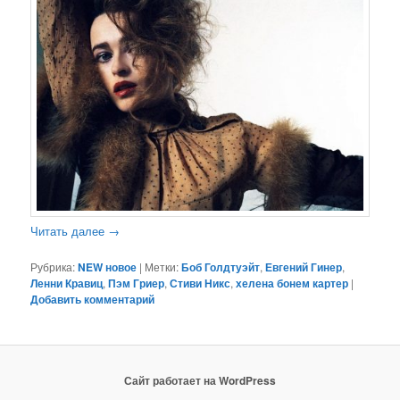
Читать далее
→
Рубрика:
NEW новое
|
Метки:
Боб Голдтуэйт
,
Евгений Гинер
,
Ленни Кравиц
,
Пэм Гриер
,
Стиви Никс
,
хелена бонем картер
|
Добавить комментарий
Сайт работает на WordPress