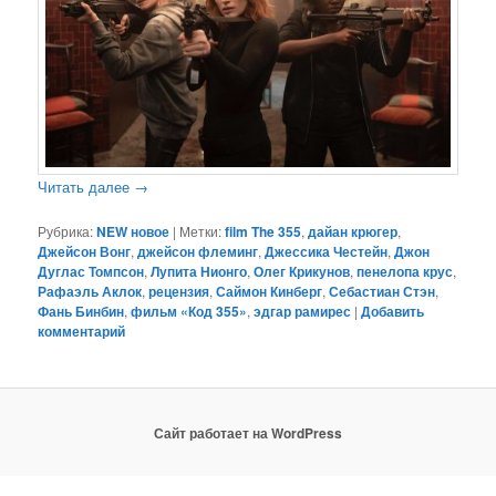
Читать далее
→
Рубрика:
NEW новое
|
Метки:
film The 355
,
дайан крюгер
,
Джейсон Вонг
,
джейсон флеминг
,
Джессика Честейн
,
Джон
Дуглас Томпсон
,
Лупита Нионго
,
Олег Крикунов
,
пенелопа крус
,
Рафаэль Аклок
,
рецензия
,
Саймон Кинберг
,
Себастиан Стэн
,
Фань Бинбин
,
фильм «Код 355»
,
эдгар рамирес
|
Добавить
комментарий
Сайт работает на WordPress