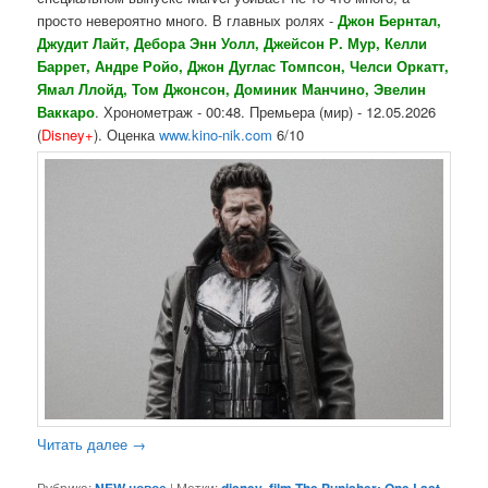
просто невероятно много. В главных ролях -
Джон Бернтал,
Джудит Лайт, Дебора Энн Уолл, Джейсон Р. Мур, Келли
Баррет, Андре Ройо, Джон Дуглас Томпсон, Челси Оркатт,
Ямал Ллойд, Том Джонсон, Доминик Манчино, Эвелин
Ваккаро
. Хронометраж - 00:48. Премьера (мир) - 12.05.2026
(
Disney+
). Оценка
www.kino-nik.com
6/10
Читать далее
→
Рубрика:
NEW новое
|
Метки:
disney
,
film The Punisher: One Last