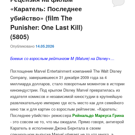
«Каратель: Последнее
содержимому
содержимому
убийство» (film The
Punisher: One Last Kill)
(5805)
Опубликовано
14.05.2026
Боевик со взрослым рейтингом M (Mature) на Disney+…
Поглощение Marvel Entertainment компанией The Walt Disney
Company, завершившееся 31 декабря 2009 года за 4
миллиарда долларов, стало поворотным моментом в истории
киноиндустрии. Под крылом Disney Marvel превратилась из
издателя комиксов и независимой киностудии в крупнейшую
развлекательную империю где есть место как для семейного
кино так и для картин со взрослым рейтингом. «Каратель:
Последнее убийство» режиссера
Рейнальдо Маркуса Грина
- это совсем не то, что мы ожидали. Прямо говоря, антигерой
Каратель в исполнении Джона Бернтала в своем
специальном выпуске Marvel убивает не то что много, а