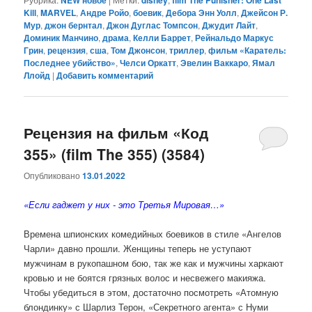
Kill
,
MARVEL
,
Андре Ройо
,
боевик
,
Дебора Энн Уолл
,
Джейсон Р.
Мур
,
джон бернтал
,
Джон Дуглас Томпсон
,
Джудит Лайт
,
Доминик Манчино
,
драма
,
Келли Баррет
,
Рейнальдо Маркус
Грин
,
рецензия
,
сша
,
Том Джонсон
,
триллер
,
фильм «Каратель:
Последнее убийство»
,
Челси Оркатт
,
Эвелин Ваккаро
,
Ямал
Ллойд
|
Добавить комментарий
Рецензия на фильм «Код
355» (film The 355) (3584)
Опубликовано
13.01.2022
«Если гаджет у них - это Третья Мировая…»
Времена шпионских комедийных боевиков в стиле «Ангелов
Чарли» давно прошли. Женщины теперь не уступают
мужчинам в рукопашном бою, так же как и мужчины харкают
кровью и не боятся грязных волос и несвежего макияжа.
Чтобы убедиться в этом, достаточно посмотреть «Атомную
блондинку» с Шарлиз Терон, «Секретного агента» с Нуми