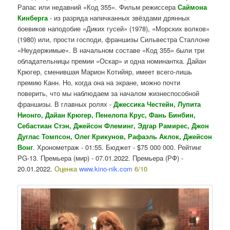
Рапас или недавний «Код 355». Фильм режиссера
Саймона
Кинберга
- из разряда напичканных звёздами дрянных
боевиков наподобие «Диких гусей» (1978), «Морских волков»
(1980) или, прости господи, франшизы Сильвестра Сталлоне
«Неудержимые». В начальном составе «Код 355» были три
обладательницы премии «Оскар» и одна номинантка. Дайан
Крюгер, сменившая Марион Котийяр, имеет всего-лишь
премию Канн. Но, когда она на экране, можно почти
поверить, что мы наблюдаем за началом жизнеспособной
франшизы. В главных ролях -
Джессика Честейн, Лупита
Нионго, Дайан Крюгер, Пенелопа Крус, Фань Бинбин,
Себастиан Стэн, Джейсон Флеминг, Эдгар Рамирес, Джон
Дуглас Томпсон, Олег Крикунов, Рафаэль Аклок, Джейсон
Вонг
. Хронометраж - 01:55. Бюджет - $75 000 000. Рейтинг
PG-13. Премьера (мир) - 07.01.2022. Премьера (РФ) -
20.01.2022.
Оценка
www.kino-nik.com
6/10