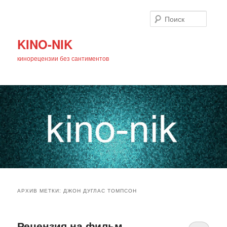
Поиск
KINO-NIK
кинорецензии без сантиментов
Главное
Перейти
Перейти
меню
АРХИВ МЕТКИ:
ДЖОН ДУГЛАС ТОМПСОН
к
к
основному
дополнительному
Рецензия на фильм