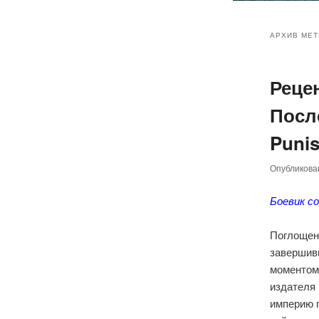
Главное
Перейт
Перейт
меню
АРХИВ МЕТ
к
к
Реце
основн
дополн
Посл
содер
содер
Punis
Опубликов
Боевик с
Поглощени
завершив
моментом 
издателя
империю г