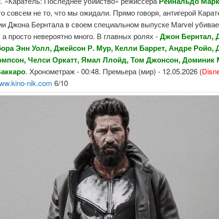
м. «Каратель: Последнее убийство» режиссера
Рейнальдо Марк
то совсем не то, что мы ожидали. Прямо говоря, антигерой Карат
и Джона Бернтала в своем специальном выпуске Marvel убивае
, а просто невероятно много. В главных ролях -
Джон Бернтал, 
бора Энн Уолл, Джейсон Р. Мур, Келли Баррет, Андре Ройо,
омпсон, Челси Оркатт, Ямал Ллойд, Том Джонсон, Доминик 
Ваккаро
. Хронометраж - 00:48. Премьера (мир) - 12.05.2026 (
Disn
ww.kino-nik.com
6/10