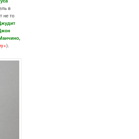
уса
ель в
т не то
Джудит
 Джон
Манчино,
ey+
).