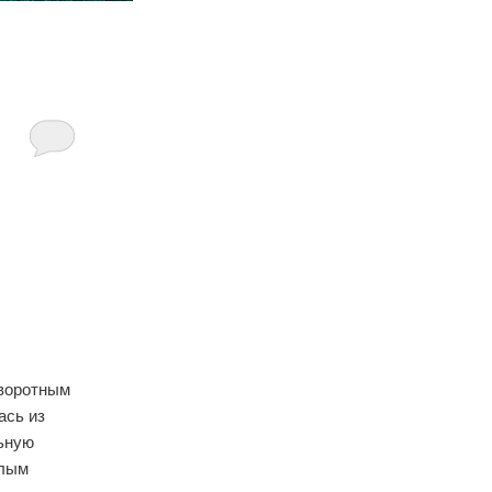
оворотным
ась из
льную
слым