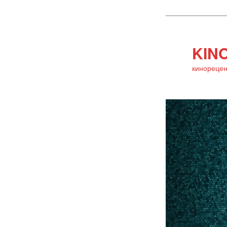
KINO
кинорецен