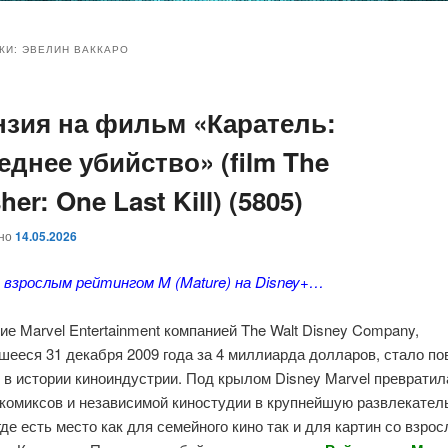
и
и
КИ:
ЭВЕЛИН ВАККАРО
нзия на фильм «Каратель:
ому
ительному
еднее убийство» (film The
жимому
жимому
her: One Last Kill) (5805)
ано
14.05.2026
о взрослым рейтингом M (Mature) на Disney+…
е Marvel Entertainment компанией The Walt Disney Company,
шееся 31 декабря 2009 года за 4 миллиарда долларов, стало п
в истории киноиндустрии. Под крылом Disney Marvel превратил
 комиксов и независимой киностудии в крупнейшую развлекате
де есть место как для семейного кино так и для картин со взро