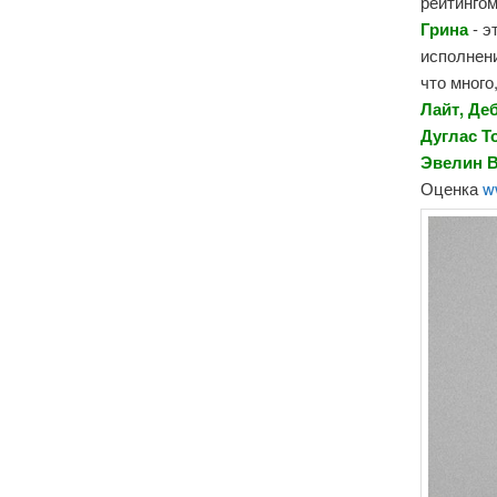
рейтинго
Грина
- э
исполнени
что много
Лайт, Де
Дуглас Т
Эвелин 
Оценка
w