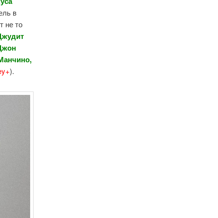
уса
ель в
т не то
Джудит
 Джон
Манчино,
ey+
).