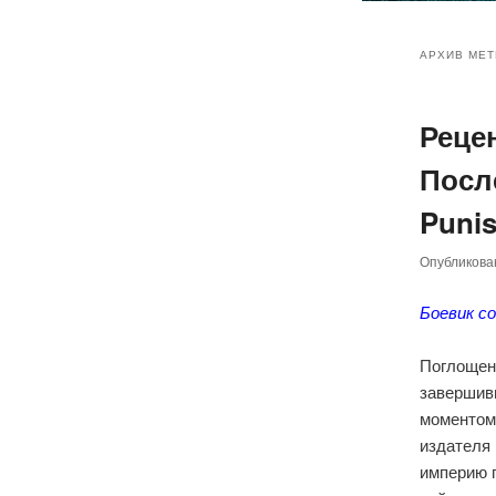
Главное
Перейт
Перейт
меню
АРХИВ МЕТ
к
к
Реце
основн
дополн
Посл
содер
содер
Punis
Опубликов
Боевик с
Поглощени
завершив
моментом 
издателя
империю г