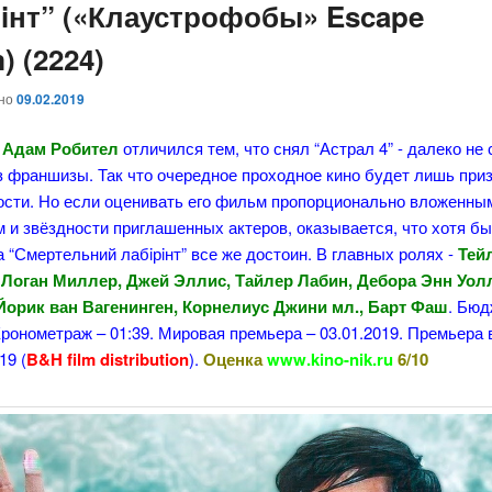
рiнт” («Клаустрофобы» Escape
 (2224)
ано
09.02.2019
Адам Робител
отличился тем, что снял “Астрал 4” - далеко не
з франшизы. Так что очередное проходное кино будет лишь при
ости. Но если оценивать его фильм пропорционально вложенны
 и звёздности приглашенных актеров, оказывается, что хотя бы
 “Смертельний лабiрiнт” все же достоин. В главных ролях -
Тей
 Логан Миллер, Джей Эллис, Тайлер Лабин, Дебора Энн Уол
Йорик ван Вагенинген, Корнелиус Джини мл., Барт Фаш
. Бюд
Хронометраж – 01:39. Мировая премьера – 03.01.2019. Премьера 
19 (
B&H film distribution
).
Оценка
www.kino-nik.ru
6/10