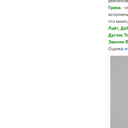
рейтинго
Грина
- э
исполнени
что много
Лайт, Де
Дуглас Т
Эвелин 
Оценка
w