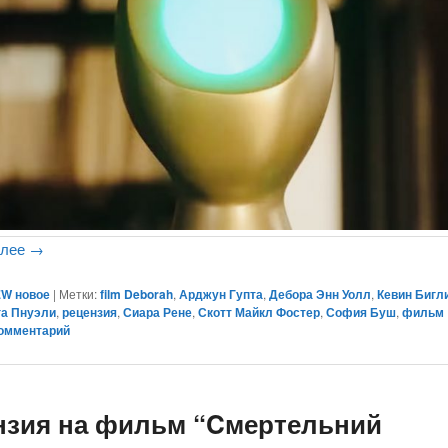
алее
→
W новое
|
Метки:
film Deborah
,
Арджун Гупта
,
Дебора Энн Уолл
,
Кевин Бигл
га Пнуэли
,
рецензия
,
Сиара Рене
,
Скотт Майкл Фостер
,
София Буш
,
фильм 
комментарий
нзия на фильм “Cмертельний