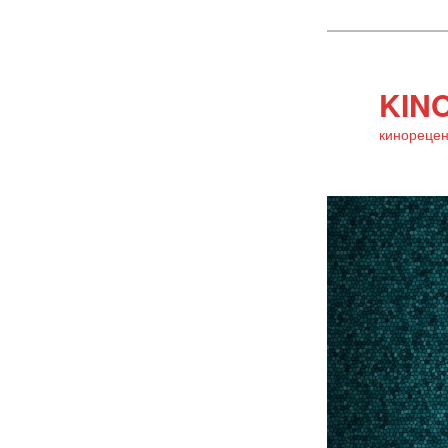
KINO
кинорецен