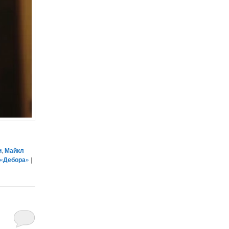
и
,
Майкл
«Дебора»
|