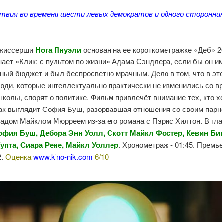
вия во времени шести левых демократов и одного сторонни
ежиссерши
Нога Пнуэли
основан на ее короткометражке «Деб» 2
ает «Клик: с пультом по жизни» Адама Сэндлера, если бы он и
ный бюджет и был беспросветно мрачным. Дело в том, что в эт
юди, которые интеллектуально практически не изменились со в
колы, спорят о политике. Фильм привлечёт внимание тех, кто х
как выглядит София Буш, разорвавшая отношения со своим парн
Чадом Майклом Мюрреем из-за его романа с Пэрис Хилтон. В гл
офия Буш, Дебора Энн Уолл, Скотт Майкл Фостер, Кевин Би
упта, Сиара Рене, Майкл Уоллер
. Хронометраж - 01:45. Премье
2.
Оценка
www.kino-nik.com
6/10