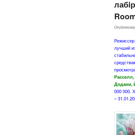
лабi
Room)
Опубликов
Режиссер
лучший и
стабильн
средствам
просмотра
Расселл,
Додани, 
000 000. 
– 31.01.20