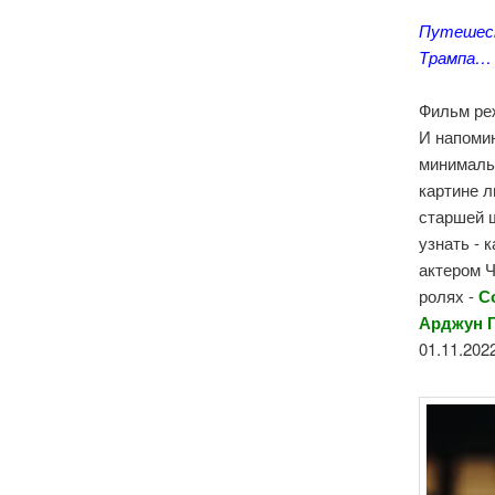
Путешест
Трампа…
Фильм р
И напомин
минималь
картине л
старшей ш
узнать - 
актером 
ролях -
С
Арджун Г
01.11.202