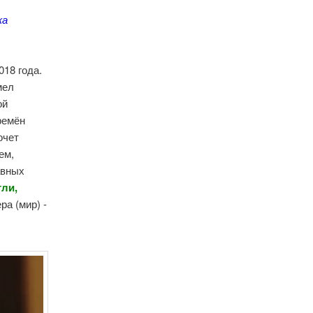
ка
018 года.
мел
ой
ремён
очет
ем,
авных
гли,
ра (мир) -