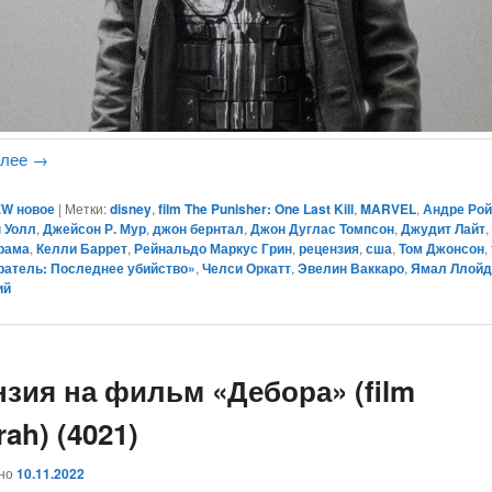
алее
→
W новое
|
Метки:
disney
,
film The Punisher: One Last Kill
,
MARVEL
,
Андре Ро
 Уолл
,
Джейсон Р. Мур
,
джон бернтал
,
Джон Дуглас Томпсон
,
Джудит Лайт
рама
,
Келли Баррет
,
Рейнальдо Маркус Грин
,
рецензия
,
сша
,
Том Джонсон
,
ратель: Последнее убийство»
,
Челси Оркатт
,
Эвелин Ваккаро
,
Ямал Ллой
ий
нзия на фильм «Дебора» (film
ah) (4021)
ано
10.11.2022