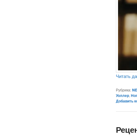
Читать д
Рубрика:
NE
Уоллер
,
Но
Добавить 
Реце