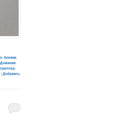
йо
,
боевик
,
,
Доминик
триллер
,
д
|
Добавить