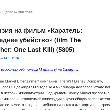
и
и
КИ:
ДЕБОРА ЭНН УОЛЛ
нзия на фильм «Каратель:
ому
ительному
еднее убийство» (film The
жимому
жимому
her: One Last Kill) (5805)
ано
14.05.2026
о взрослым рейтингом M (Mature) на Disney+…
е Marvel Entertainment компанией The Walt Disney Company,
шееся 31 декабря 2009 года за 4 миллиарда долларов, стало п
в истории киноиндустрии. Под крылом Disney Marvel превратил
 комиксов и независимой киностудии в крупнейшую развлекате
де есть место как для семейного кино так и для картин со взро