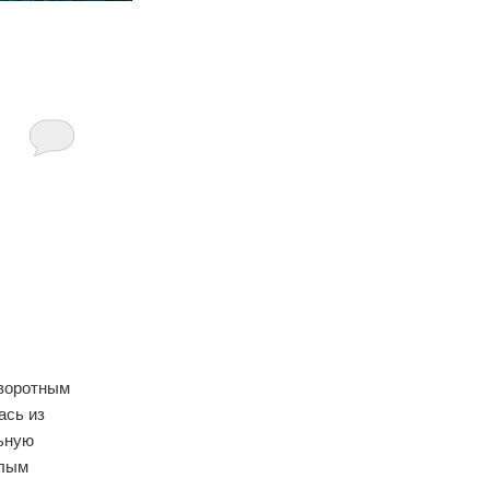
оворотным
ась из
льную
слым