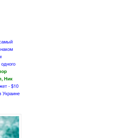
 самый
знаком
м
 одного
лор
л, Ник
жет - $10
в Украине