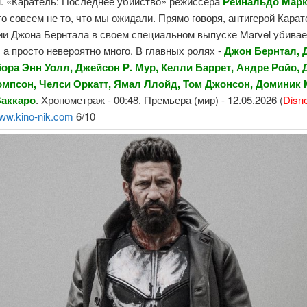
м. «Каратель: Последнее убийство» режиссера
Рейнальдо Марк
то совсем не то, что мы ожидали. Прямо говоря, антигерой Карат
и Джона Бернтала в своем специальном выпуске Marvel убивае
, а просто невероятно много. В главных ролях -
Джон Бернтал, 
бора Энн Уолл, Джейсон Р. Мур, Келли Баррет, Андре Ройо,
омпсон, Челси Оркатт, Ямал Ллойд, Том Джонсон, Доминик 
Ваккаро
. Хронометраж - 00:48. Премьера (мир) - 12.05.2026 (
Disn
ww.kino-nik.com
6/10