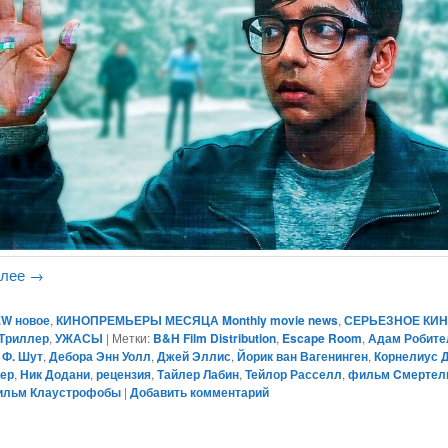
алее
→
W новое
,
КИНОПРЕМЬЕРЫ МЕСЯЦА Monthly movie news
,
СЕРЬЕЗНОЕ КИ
Триллер
,
УЖАСЫ
|
Метки:
B&H Film Distribution
,
Escape Room
,
Адам Робите
 Ф. Шут
,
Дебора Энн Уолл
,
Джей Эллис
,
Йорик ван Вагенинген
,
Корнелиус 
лер
,
Ник Додани
,
рецензия
,
Тайлер Лабин
,
Тейлор Расселл
,
фильм Cмертел
ильм Клаустрофобы
|
Добавить комментарий