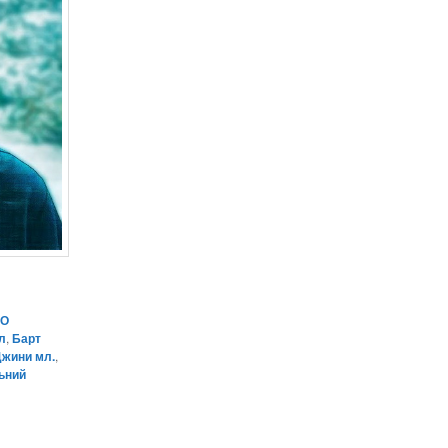
НО
л
,
Барт
Джини мл.
,
ьний