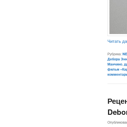
Читать д
Рубрика:
NE
Дебора Энн
Манчино
,
д
фильм «Ка
комментар
Реце
Debor
Опубликов