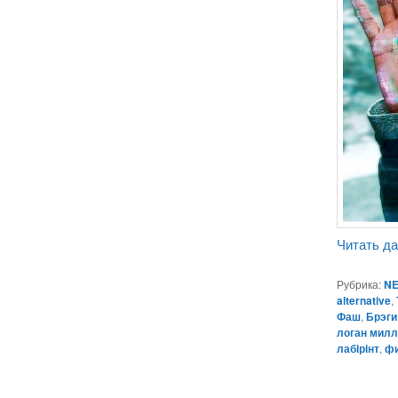
Читать д
Рубрика:
NE
alternative
,
Фаш
,
Брэги
логан мил
лабiрiнт
,
ф