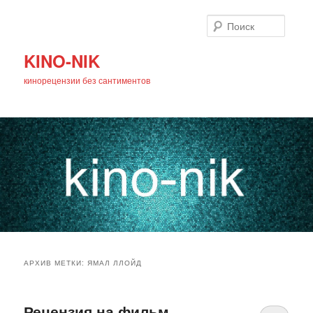
Поиск
KINO-NIK
кинорецензии без сантиментов
Главное
Перейти
Перейти
меню
АРХИВ МЕТКИ:
ЯМАЛ ЛЛОЙД
к
к
основному
дополнительному
Рецензия на фильм