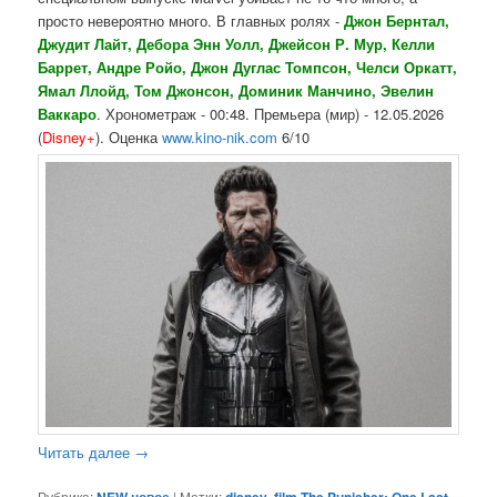
просто невероятно много. В главных ролях -
Джон Бернтал,
Джудит Лайт, Дебора Энн Уолл, Джейсон Р. Мур, Келли
Баррет, Андре Ройо, Джон Дуглас Томпсон, Челси Оркатт,
Ямал Ллойд, Том Джонсон, Доминик Манчино, Эвелин
Ваккаро
. Хронометраж - 00:48. Премьера (мир) - 12.05.2026
(
Disney+
). Оценка
www.kino-nik.com
6/10
Читать далее
→
Рубрика:
NEW новое
|
Метки:
disney
,
film The Punisher: One Last