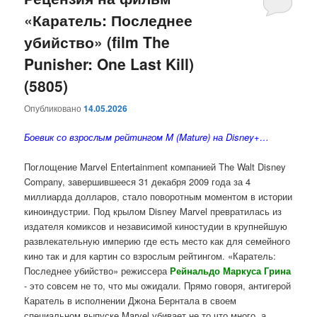
«Каратель: Последнее
содержимому
содержимому
убийство» (film The
Punisher: One Last Kill)
(5805)
Опубликовано
14.05.2026
Боевик со взрослым рейтингом M (Mature) на Disney+…
Поглощение Marvel Entertainment компанией The Walt Disney
Company, завершившееся 31 декабря 2009 года за 4
миллиарда долларов, стало поворотным моментом в истории
киноиндустрии. Под крылом Disney Marvel превратилась из
издателя комиксов и независимой киностудии в крупнейшую
развлекательную империю где есть место как для семейного
кино так и для картин со взрослым рейтингом. «Каратель:
Последнее убийство» режиссера
Рейнальдо Маркуса Грина
- это совсем не то, что мы ожидали. Прямо говоря, антигерой
Каратель в исполнении Джона Бернтала в своем
специальном выпуске Marvel убивает не то что много, а