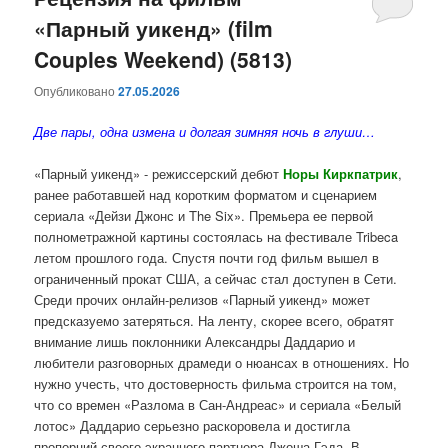
«Парный уикенд» (film
содержимому
содержимому
Couples Weekend) (5813)
Опубликовано
27.05.2026
Две пары, одна измена и долгая зимняя ночь в глуши…
«Парный уикенд» - режиссерский дебют
Норы Киркпатрик
,
ранее работавшей над коротким форматом и сценарием
сериала «Дейзи Джонс и The Six». Премьера ее первой
полнометражной картины состоялась на фестивале Tribeca
летом прошлого года. Спустя почти год фильм вышел в
ограниченный прокат США, а сейчас стал доступен в Сети.
Среди прочих онлайн-релизов «Парный уикенд» может
предсказуемо затеряться. На ленту, скорее всего, обратят
внимание лишь поклонники Александры Даддарио и
любители разговорных драмеди о нюансах в отношениях. Но
нужно учесть, что достоверность фильма строится на том,
что со времен «Разлома в Сан-Андреас» и сериала «Белый
лотос» Даддарио серьезно раскоровела и достигла
пропорций своего экранного партнера Джоша Гэда. В