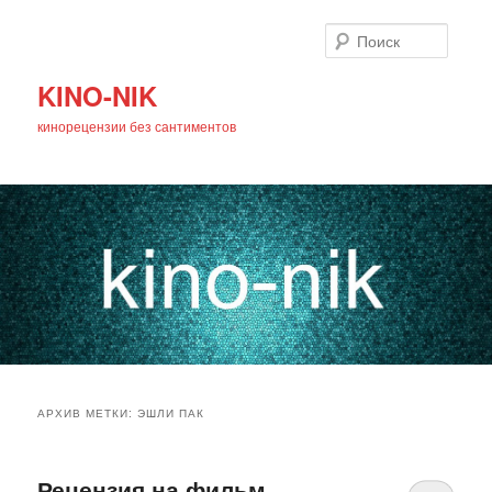
Поиск
KINO-NIK
кинорецензии без сантиментов
Главное
Перейти
Перейти
меню
АРХИВ МЕТКИ:
ЭШЛИ ПАК
к
к
основному
дополнительному
Рецензия на фильм