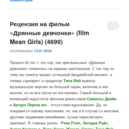
Рецензия на фильм
«Дрянные девчонки» (film
Mean Girls) (4699)
Опубликовано
13.01.2024
Прошло 20 лет с тех пор, как оригинальные «Дрянные
девчонки» появились на экранах кинотеатров. С тех пор по
тому же сюжету вышел успешный бродвейский мюзикл, а
теперь сценарист и продюсер
Тина Фей
вывела
музыкальную версию на большой экран, включив в нее
многие, но не все песни из постановки. Самый большой и
вопиющий недостаток фильма режиссеров
Саманты Джейн
и
Артуро Переза
мл
. - отсутствие вдохновения. Да, он
понравится новому поколению, но, как и в случае со многими
другими недавними ремейками, лучше пересмотреть
оригинал. В главных ролях -
Рене Рэпп, Энгаури Райс,
Аулии Кравальо, Джон Хэмм, Жакель Спиви,
Тина Фей,