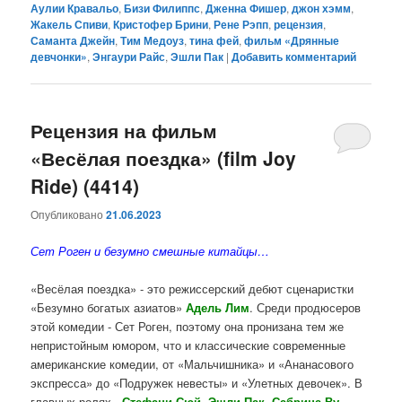
Аулии Кравальо
,
Бизи Филиппс
,
Дженна Фишер
,
джон хэмм
,
Жакель Спиви
,
Кристофер Брини
,
Рене Рэпп
,
рецензия
,
Саманта Джейн
,
Тим Медоуз
,
тина фей
,
фильм «Дрянные
девчонки»
,
Энгаури Райс
,
Эшли Пак
|
Добавить комментарий
Рецензия на фильм
«Весёлая поездка» (film Joy
Ride) (4414)
Опубликовано
21.06.2023
Сет Роген и безумно смешные китайцы…
«Весёлая поездка» - это режиссерский дебют сценаристки
«Безумно богатых азиатов»
Адель Лим
. Среди продюсеров
этой комедии - Сет Роген, поэтому она пронизана тем же
непристойным юмором, что и классические современные
американские комедии, от «Мальчишника» и «Ананасового
экспресса» до «Подружек невесты» и «Улетных девочек». В
главных ролях -
Стефани Сюй, Эшли Пак, Сабрина Ву,