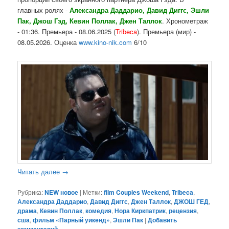
главных ролях -
Александра Даддарио, Давид Диггс, Эшли
Пак, Джош Гэд, Кевин Поллак, Джен Таллок
. Хронометраж
- 01:36. Премьера - 08.06.2025 (
Tribeca
). Премьера (мир) -
08.05.2026. Оценка
www.kino-nik.com
6/10
Читать далее
→
Рубрика:
NEW новое
|
Метки:
film Couples Weekend
,
Tribeca
,
Александра Даддарио
,
Давид Диггс
,
Джен Таллок
,
ДЖОШ ГЕД
,
драма
,
Кевин Поллак
,
комедия
,
Нора Киркпатрик
,
рецензия
,
сша
,
фильм «Парный уикенд»
,
Эшли Пак
|
Добавить
комментарий