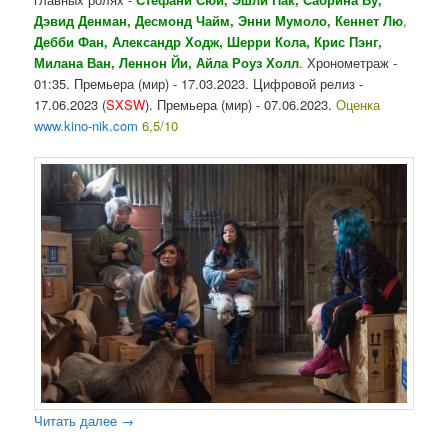
Дэвид Денман, Десмонд Чайм, Энни Мумоло, Кеннет Лю
,
Дебби Фан, Александр Ходж, Шерри Кола, Крис Пэнг,
Милана Ван, Леннон Йи, Айла Роуз Холл
. Хронометраж -
01:35. Премьера (мир) - 17.03.2023. Цифровой релиз -
17.06.2023 (
SXSW
). Премьера (мир) - 07.06.2023.
Оценка
www.kino-nik.com
6,5/10
Читать далее
→