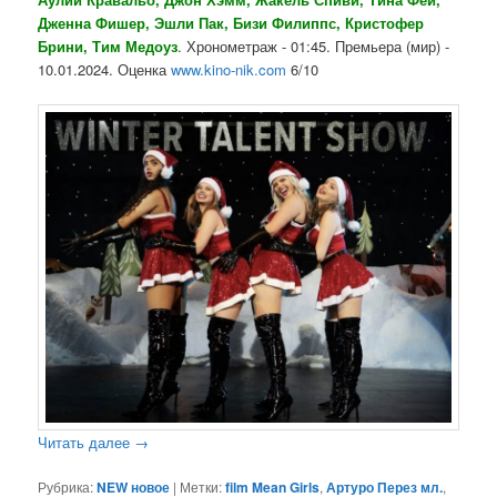
Дженна Фишер, Эшли Пак, Бизи Филиппс, Кристофер
Брини, Тим Медоуз
. Хронометраж - 01:45. Премьера (мир) -
10.01.2024. Оценка
www.kino-nik.com
6/10
Читать далее
→
Рубрика:
NEW новое
|
Метки:
film Mean Girls
,
Артуро Перез мл.
,