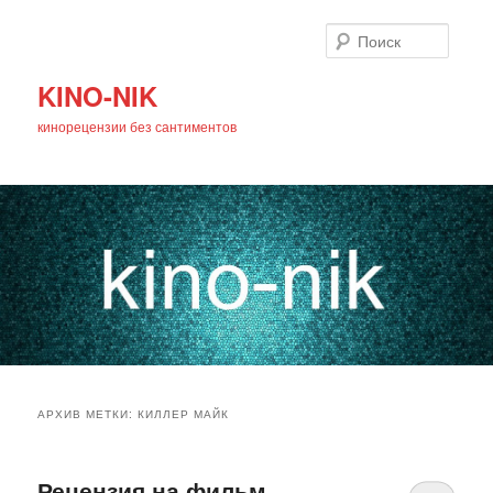
Поиск
KINO-NIK
кинорецензии без сантиментов
Главное
Перейти
Перейти
меню
АРХИВ МЕТКИ:
КИЛЛЕР МАЙК
к
к
основному
дополнительному
Рецензия на фильм