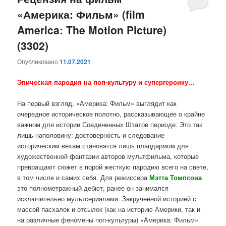
«Америка: Фильм» (film
содержимому
содержимому
America: The Motion Picture)
(3302)
Опубликовано
11.07.2021
Эпическая пародия на поп-культуру и супергероику…
На первый взгляд, «Америка: Фильм» выглядит как
очередное историческое полотно, рассказывающее о крайне
важном для истории Соединенных Штатов периоде. Это так
лишь наполовину: достоверность и следование
историческим вехам становятся лишь плацдармом для
художественной фантазии авторов мультфильма, которые
превращают сюжет в порой жесткую пародию всего на свете,
в том числе и самих себя. Для режиссера
Мэтта Томпсона
это полнометражный дебют, ранее он занимался
исключительно мультсериалами. Закрученной историей с
массой пасхалок и отсылок (как на историю Америки, так и
на различные феномены поп-культуры) «Америка: Фильм»