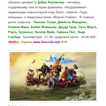
обязана сценаристу
Дэйву Каллахэму
- человеку,
подарившему нам истории франшизы «Неудержимые»,
экранизации компьютерной игры Doom, сиквела «Чудо-
женщины» и переосмысления «Мортал Комбат». В главных
ролях (озвучка) -
Ченнинг Татум, Джейсон Манцукас,
Оливия Манн, Бобби Мойнахан, Джуди Грир, Уилл Форте,
Рауль Трухильо, Киллер Майк, Саймон Пегг, Энди
Сэмберг
. Хронометраж - 01:38. Цифровой релиз - 30.06.2021
(
Netflix
).
Оценка
www.kino-nik.com
6/10