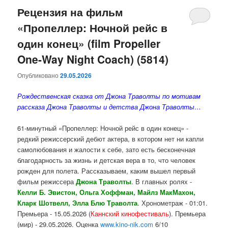
Рецензия на фильм
содержимому
содержимому
«Пропеллер: Ночной рейс в
один конец» (film Propeller
One-Way Night Coach) (5814)
Опубликовано
29.05.2026
Рождественская сказка от Джона Траволты по мотивам
рассказа Джона Траволты и детства Джона Траволты…
61-минутный «Пропеллер: Ночной рейс в один конец» -
редкий режиссерский дебют актера, в котором нет ни капли
самолюбования и жалости к себе, зато есть бесконечная
благодарность за жизнь и детская вера в то, что человек
рожден для полета. Рассказываем, каким вышел первый
фильм режиссера
Джона Траволты
. В главных ролях -
Келли Б. Эвистон, Ольга Хоффман, Майлз МакМахон,
Кларк Шотвелл, Элла Блю Траволта
. Хронометраж - 01:01.
Премьера - 15.05.2026 (
Каннский кинофестиваль
). Премьера
(мир) - 29.05.2026. Оценка
www.kino-nik.com
6/10