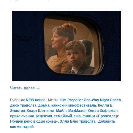
Читать далее
→
Рубрика:
NEW новое
|
Метки:
film Propeller One-Way Night Coach
,
джон траволта
,
драма
,
каннский кинофестиваль
,
Келли Б.
Эвистон
,
Кларк Шотвелл
,
Майлз МакМахон
,
Ольга Хоффман
,
приключения
,
рецензия
,
семейный
,
сша
,
фильм «Пропеллер:
Ночной рейс в один конец»
,
Элла Блю Траволта
|
Добавить
комментарий