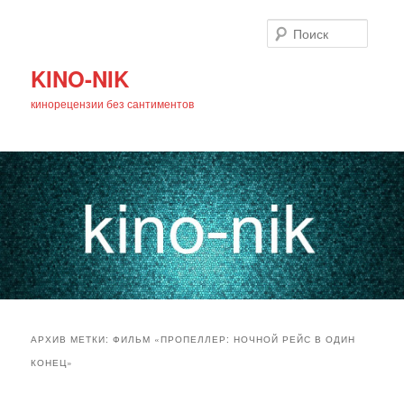
Поиск
KINO-NIK
кинорецензии без сантиментов
Главное
Перейти
Перейти
меню
АРХИВ МЕТКИ:
ФИЛЬМ «ПРОПЕЛЛЕР: НОЧНОЙ РЕЙС В ОДИН
к
к
КОНЕЦ»
основному
дополнительному