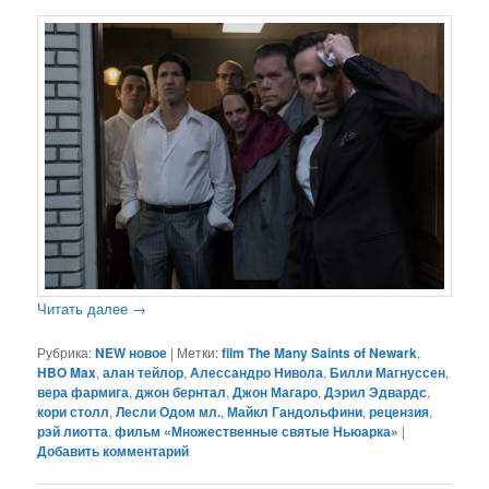
Читать далее
→
Рубрика:
NEW новое
|
Метки:
film The Many Saints of Newark
,
HBO Max
,
алан тейлор
,
Алессандро Нивола
,
Билли Магнуссен
,
вера фармига
,
джон бернтал
,
Джон Магаро
,
Дэрил Эдвардс
,
кори столл
,
Лесли Одом мл.
,
Майкл Гандольфини
,
рецензия
,
рэй лиотта
,
фильм «Множественные святые Ньюарка»
|
Добавить комментарий