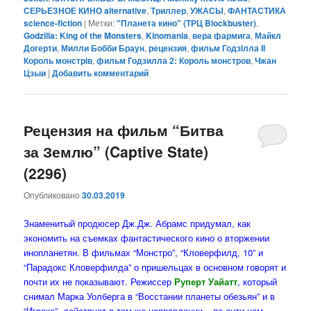
СЕРЬЕЗНОЕ КИНО alternative
,
Триллер
,
УЖАСЫ
,
ФАНТАСТИКА
science-fiction
|
Метки:
"Планета кино" (ТРЦ Blockbuster)
,
Godzilla: King of the Monsters
,
Kinomania
,
вера фармига
,
Майкл
Догерти
,
Милли Бобби Браун
,
рецензия
,
фильм Годзiлла II
Король монстрiв
,
фильм Годзилла 2: Король монстров
,
Чжан
Цзыи
|
Добавить комментарий
Рецензия на фильм “Битва
за Землю” (Captive State)
(2296)
Опубликовано
30.03.2019
Знаменитый продюсер Дж.Дж. Абрамс придумал, как
экономить на съемках фантастического кино о вторжении
инопланетян. В фильмах “Монстро”, “Кловерфилд, 10” и
“Парадокс Кловерфилда” о пришельцах в основном говорят и
почти их не показывают. Режиссер
Руперт Уайатт
, который
снимал Марка Уолберга в “Восстании планеты обезьян” и в
“Игроке”, действует в том же направлении – по сути нам