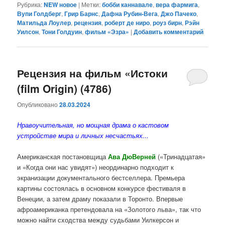
Рубрика:
NEW новое
|
Метки:
бобби каннавале
,
вера фармига
,
Вупи Голдберг
,
Грир Барнс
,
Дафна Рубин-Вега
,
Джо Пачеко
,
Матильда Лоулер
,
рецензия
,
роберт де ниро
,
роуз бирн
,
Рэйн
Уилсон
,
Тони Голдуин
,
фильм «Эзра»
|
Добавить комментарий
Рецензия на фильм «Истоки
(film Origin) (4786)
Опубликовано
28.03.2024
Нравоучительная, но мощная драма о кастовом
устройстве мира и личных несчастьях...
Американская постановщица
Ава
ДюВерней
(«
Тринадцатая
»
и «Когда они нас увидят») неординарно подходит к
экранизации документального бестселлера. Премьера
картины состоялась в основном конкурсе фестиваля в
Венеции, а затем драму показали в Торонто. Впервые
афроамериканка претендовала на «Золотого льва», так что
можно найти сходства между судьбами Уилкерсон и