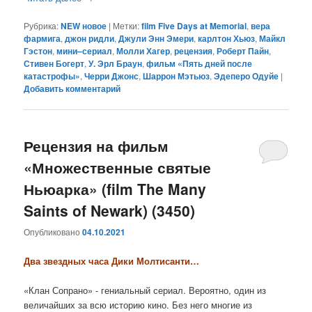
Рубрика:
NEW новое
|
Метки:
film Five Days at Memorial
,
вера
фармига
,
джон ридли
,
Джули Энн Эмери
,
карлтон Хьюз
,
Майкл
Гэстон
,
мини–сериал
,
Молли Хагер
,
рецензия
,
Роберт Пайн
,
Стивен Богерт
,
У. Эрл Браун
,
фильм «Пять дней после
катастрофы»
,
Черри Джонс
,
Шаррон Мэтьюз
,
Эдеперо Одуйе
|
Добавить комментарий
Рецензия на фильм
«Множественные святые
Ньюарка» (film The Many
Saints of Newark) (3450)
Опубликовано
04.10.2021
Два звездных часа Дики Молтисанти…
«Клан Сопрано» - гениальный сериал. Вероятно, один из
величайших за всю историю кино. Без него многие из