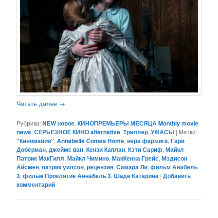
Читать далее
→
Рубрика:
NEW новое
,
КИНОПРЕМЬЕРЫ МЕСЯЦА Monthly movie
news
,
СЕРЬЕЗНОЕ КИНО alternative
,
Триллер
,
УЖАСЫ
|
Метки:
"Киномания"
,
Annabelle Comes Home
,
вера фармига
,
Гари
Доберман
,
джеймс ван
,
Кензи Каплан
,
Кэти Сариф
,
Майкл
Патрик МакГилл
,
Майкл Чимино
,
МакКенна Грейс
,
Мэдисон
Айсмен
,
патрик уилсон
,
рецензия
,
Самара Ли
,
фильм Анабель
3
,
фильм Проклятие Аннабель 3
,
Шаде Катарина
|
Добавить
комментарий