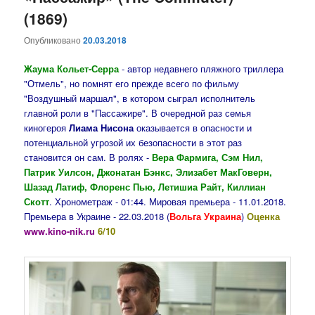
(1869)
Опубликовано
20.03.2018
Жаума Кольет-Серра
- автор недавнего пляжного триллера
"Отмель", но помнят его прежде всего по фильму
"Воздушный маршал", в котором сыграл исполнитель
главной роли в "Пассажире". В очередной раз семья
киногероя
Лиама Нисона
оказывается в опасности и
потенциальной угрозой их безопасности в этот раз
становится он сам. В ролях -
Вера Фармига, Сэм Нил,
Патрик Уилсон, Джонатан Бэнкс, Элизабет МакГоверн,
Шазад Латиф, Флоренс Пью, Летишиа Райт, Киллиан
Скотт
. Хронометраж - 01:44. Мировая премьера - 11.01.2018.
Премьера в Украине - 22.03.2018
(
Вольга Украина
)
Оценка
www.kino-nik.ru
6/10