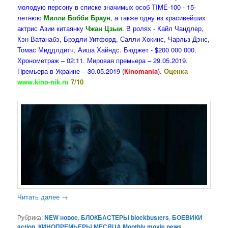
молодую персону в списке значимых особ TIME-100 - 15-
летнюю
Милли Бобби Браун
, а также одну из красивейших
актрис Азии китаянку
Чжан Цзыи
. В ролях - Кайл Чандлер,
Кэн Ватанабэ, Брэдли Уитфорд, Салли Хокинс, Чарльз Дэнс,
Томас Миддлдитч, Аиша Хайндс. Бюджет - $200 000 000.
Хронометраж – 02:11. Мировая премьера – 29.05.2019.
Премьера в Украине – 30.05.2019 (
Кinomania
).
Оценка
www.kino-nik.ru
7/10
Читать далее
→
Рубрика:
NEW новое
,
БЛОКБАСТЕРЫ blockbusters
,
БОЕВИКИ
action
,
КИНОПРЕМЬЕРЫ МЕСЯЦА Monthly movie news
,