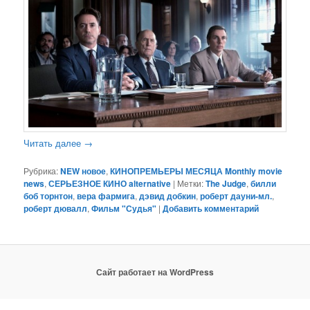
Читать далее
→
Рубрика:
NEW новое
,
КИНОПРЕМЬЕРЫ МЕСЯЦА Monthly movie
news
,
СЕРЬЕЗНОЕ КИНО alternative
|
Метки:
The Judge
,
билли
боб торнтон
,
вера фармига
,
дэвид добкин
,
роберт дауни-мл.
,
роберт дювалл
,
Фильм "Судья"
|
Добавить комментарий
Сайт работает на WordPress