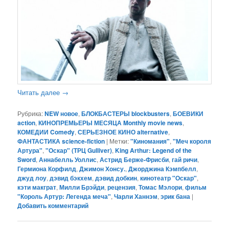
Читать далее
→
Рубрика:
NEW новое
,
БЛОКБАСТЕРЫ blockbusters
,
БОЕВИКИ
action
,
КИНОПРЕМЬЕРЫ МЕСЯЦА Monthly movie news
,
КОМЕДИИ Comedy
,
СЕРЬЕЗНОЕ КИНО alternative
,
ФАНТАСТИКА science-fiction
|
Метки:
"Киномания"
,
"Меч короля
Артура"
,
"Оскар" (ТРЦ Gulliver)
,
King Arthur: Legend of the
Sword
,
Аннабелль Уоллис
,
Астрид Берже-Фрисби
,
гай ричи
,
Гермиона Корфилд
,
Джимон Хонсу.
,
Джорджина Кэмпбелл
,
джуд лоу
,
дэвид бэкхем
,
дэвид добкин
,
кинотеатр "Оскар"
,
кэти макграт
,
Милли Брэйди
,
рецензия
,
Томас Мэлори
,
фильм
"Король Артур: Легенда меча"
,
Чарли Ханнэм
,
эрик бана
|
Добавить комментарий