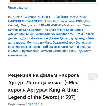
Читать далее
→
Рубрика:
NEW новое
,
ДЕТСКОЕ, СЕМЕЙНОЕ movie for all
,
КИНОПРЕМЬЕРЫ МЕСЯЦА Monthly movie news
,
КОМЕДИИ
Comedy
,
Мелодрама
,
СЕРЬЕЗНОЕ КИНО alternative
|
Метки:
Eurovision Song Contest: The Story of Fire Saga
,
Netflix
,
Александр Рыбак
,
Бьерн Хлинур Харальдссон
,
Грэм Нортон
,
джамала
,
Джои Йоханнссон
,
Джэми Деметриу
,
дэвид добкин
,
дэн стивенс
,
Мелиссанти Маю
,
Оулавюр Дарри Оулафссон
,
пирс броснан
,
рецензия
,
рэйчел макадамс
,
уилл феррелл
,
фильм «Евровидение: История «Огненной саги»
|
Добавить
комментарий
Рецензия на фильм «Король
Артур: Легенда меча» («Меч
короля Артура» King Arthur:
Legend of the Sword) (1537)
Опубликовано
09.05.2017