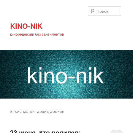
Поиск
KINO-NIK
кинорецензии без сантиментов
Главное
Перейти
Перейти
меню
АРХИВ МЕТКИ:
ДЭВИД ДОБКИН
к
к
основному
дополнительному
23 июня. Кто родился: