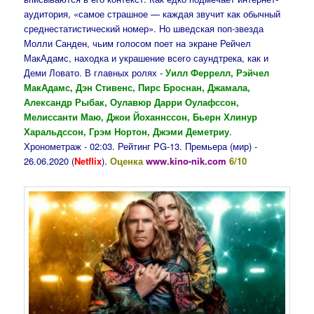
аудитория, «самое страшное — каждая звучит как обычный
среднестатистический номер». Но шведская поп-звезда
Молли Санден, чьим голосом поет на экране Рейчел
МакАдамс, находка и украшение всего саундтрека, как и
Деми Ловато. В главных ролях -
Уилл Феррелл, Рэйчел
МакАдамс, Дэн Стивенс, Пирс Броснан, Джамала,
Александр Рыбак, Оулавюр Дарри Оулафссон,
Мелиссанти Маю, Джои Йоханнссон, Бьерн Хлинур
Харальдссон, Грэм Нортон, Джэми Деметриу
.
Хронометраж - 02:03. Рейтинг PG-13. Премьера (мир) -
26.06.2020 (
Netflix
).
Оценка
www.kino-nik.com
6/10