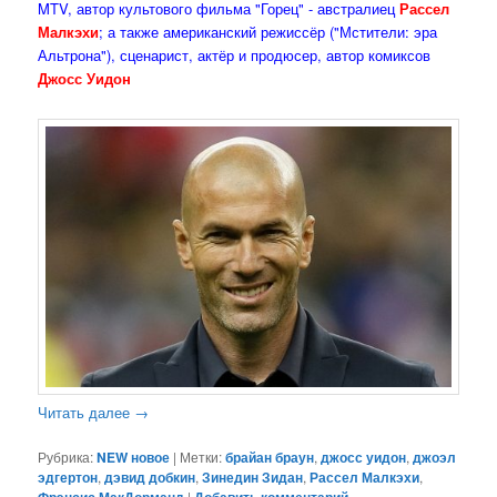
MTV, автор культового фильма "Горец" - австралиец
Рассел
Малкэхи
; а также американский режиссёр ("Мстители: эра
Альтрона"), сценарист, актёр и продюсер, автор комиксов
Джосс Уидон
Читать далее
→
Рубрика:
NEW новое
|
Метки:
брайан браун
,
джосс уидон
,
джоэл
эдгертон
,
дэвид добкин
,
Зинедин Зидан
,
Рассел Малкэхи
,
|