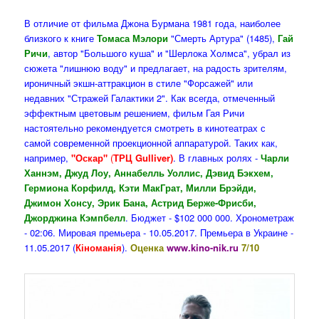
В отличие от фильма Джона Бурмана 1981 года, наиболее
близкого к книге
Томаса Мэлори
"Смерть Артура" (1485),
Гай
Ричи
, автор "Большого куша" и "Шерлока Холмса", убрал из
сюжета "лишнюю воду" и предлагает, на радость зрителям,
ироничный экшн-аттракцион в стиле "Форсажей" или
недавних "Стражей Галактики 2". Как всегда, отмеченный
эффектным цветовым решением, фильм Гая Ричи
настоятельно рекомендуется смотреть в кинотеатрах с
самой современной проекционной аппаратурой. Таких как,
например,
"Оскар"
(
ТРЦ Gulliver)
. В главных ролях -
Чарли
Ханнэм, Джуд Лоу, Аннабелль Уоллис, Дэвид Бэкхем,
Гермиона Корфилд, Кэти МакГрат, Милли Брэйди,
Джимон Хонсу, Эрик Бана, Астрид Берже-Фрисби,
Джорджина Кэмпбелл
. Бюджет - $102 000 000. Хронометраж
- 02:06. Мировая премьера - 10.05.2017. Премьера в Украине -
11.05.2017 (
Кіноманія
).
Оценка
www.kino-nik.ru
7/10