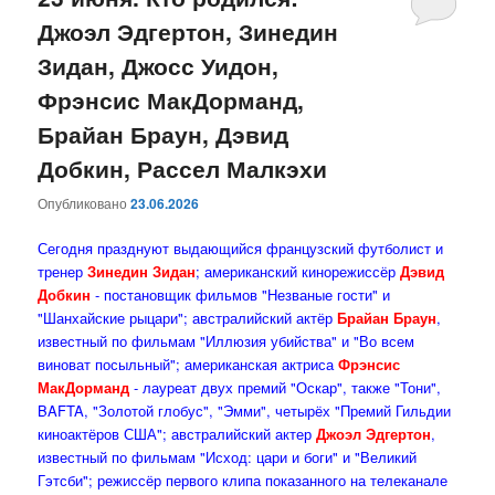
Джоэл Эдгертон, Зинедин
содержимому
содержимому
Зидан, Джосс Уидон,
Фрэнсис МакДорманд,
Брайан Браун, Дэвид
Добкин, Рассел Малкэхи
Опубликовано
23.06.2026
Сегодня празднуют выдающийся французский футболист и
тренер
Зинедин Зидан
; американский кинорежиссёр
Дэвид
Добкин
- постановщик фильмов "Незваные гости" и
"Шанхайские рыцари"; австралийский актёр
Брайан Браун
,
известный по фильмам "Иллюзия убийства" и "Во всем
виноват посыльный"; американская актриса
Фрэнсис
МакДорманд
- лауреат двух премий "Оскар", также "Тони",
BAFTA, "Золотой глобус", "Эмми", четырёх "Премий Гильдии
киноактёров США"; австралийский актер
Джоэл Эдгертон
,
известный по фильмам "Исход: цари и боги" и "Великий
Гэтсби"; режиссёр первого клипа показанного на телеканале