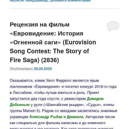
Фрэнсис МакДорманд
Добавить комментарий
Рецензия на фильм
«Евровидение: История
«Огненной саги» (Eurovision
Song Contest: The Story of
Fire Saga) (2836)
Опубликовано
28.06.2020
Оказывается, комик Уилл Феррелл является ярым
поклонником «Евровидения» и посетил конкурс 2018-го года
в Лиссабоне, чтобы лучше вжиться в роль. Проект
запустился два года спустя, с режиссером
Дэвидом
Добкиным
у руля («Шанхайские рыцари», «Судья», клипы
группы Maroon 5). Рядом со звездами засветились знакомые
украинцам
Александр Рыбак
и
Джамала.
Авторские песни
как специально для фильма написаны и до комичного
вписываются в его контекст. Как едко подмечает интернет-