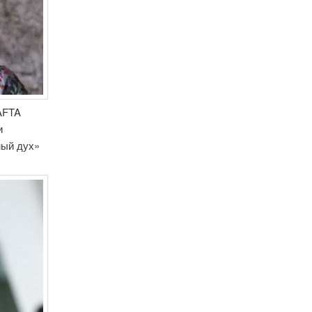
BAFTA
и
мый дух»