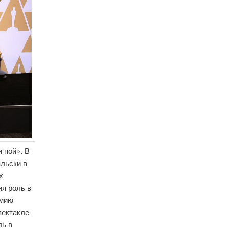
 пой». В
альски в
х
ия роль в
емию
пектакле
ль в