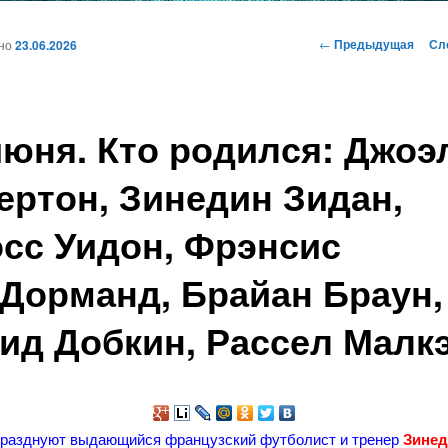
и
Навигация
←
Предыдущая
Сл
ано
23.06.2026
по
записям
ому
июня. Кто родился: Джоэ
жимому
ертон, Зинедин Зидан,
сс Уидон, Фрэнсис
Дорманд, Брайан Браун,
ид Добкин, Рассел Малк
празднуют выдающийся французский футболист и тренер
Зине