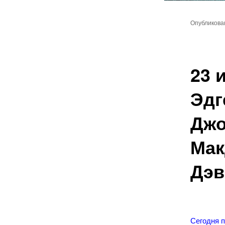
Главное
Перейт
меню
Опубликов
к
основн
23 
содер
Эдг
Джо
Мак
Дэв
Сегодня 