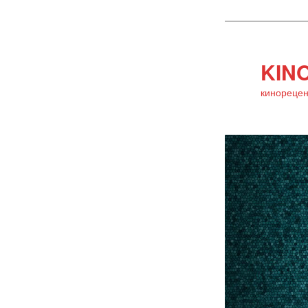
KINO
кинорецен