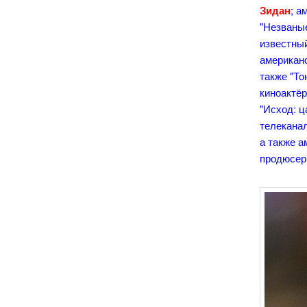
Зидан
; а
"Незваные
известны
американ
также "То
киноактё
"Исход: ц
телеканал
а также а
продюсер