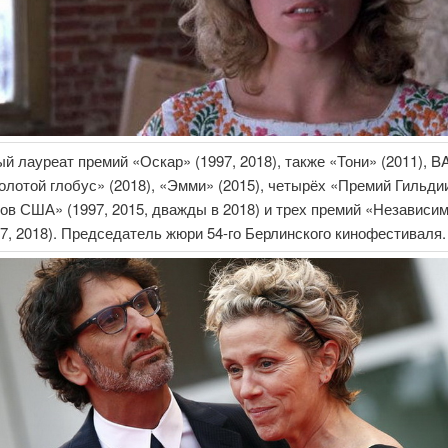
й лауреат премий «Оскар» (1997, 2018), также «Тони» (2011), 
Золотой глобус» (2018), «Эмми» (2015), четырёх «Премий Гильди
ов США» (1997, 2015, дважды в 2018) и трех премий «Независи
07, 2018). Председатель жюри 54-го Берлинского кинофестиваля.