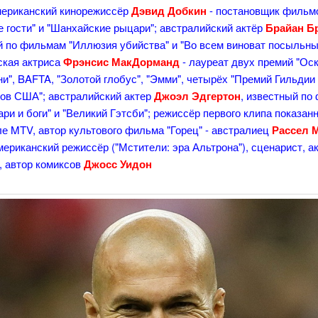
мериканский кинорежиссёр
Дэвид Добкин
- постановщик фильм
 гости" и "Шанхайские рыцари"; австралийский актёр
Брайан Б
й по фильмам "Иллюзия убийства" и "Во всем виноват посыльны
ская актриса
Фрэнсис МакДорманд
- лауреат двух премий "Оск
ни", BAFTA, "Золотой глобус", "Эмми", четырёх "Премий Гильдии
ров США"; австралийский актер
Джоэл Эдгертон
, известный по
ари и боги" и "Великий Гэтсби"; режиссёр первого клипа показанн
е MTV, автор культового фильма "Горец" - австралиец
Рассел 
мериканский режиссёр ("Мстители: эра Альтрона"), сценарист, а
, автор комиксов
Джосс Уидон