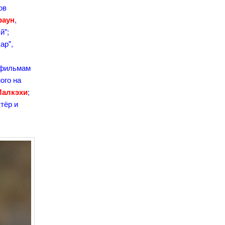
ов
раун
,
й";
ар",
 фильмам
ого на
Малкэхи
;
ктёр и