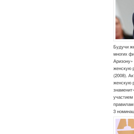
Будучи ж
многих фи
Аризону» 
женскую р
(2008). 
женскую р
знаменит»
участием 
правилам 
3 номина