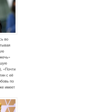
сь во
итывая
шую
сжечь»
чшую
), «Почти
тин с её
юбовь по
кже имеет