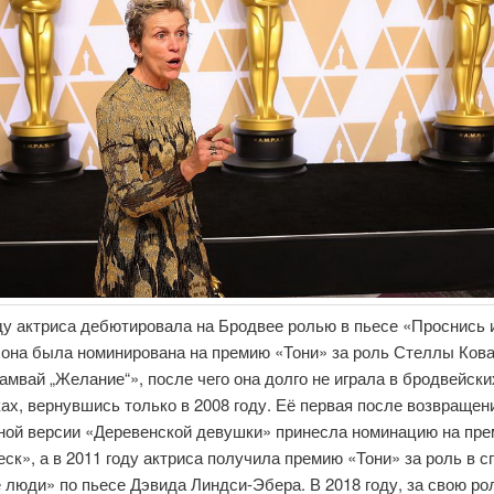
ду актриса дебютировала на Бродвее ролью в пьесе «Проснись и
 она была номинирована на премию «Тони» за роль Стеллы Ков
амвай „Желание“», после чего она долго не играла в бродвейски
ах, вернувшись только в 2008 году. Её первая после возвращен
ной версии «Деревенской девушки» принесла номинацию на пр
ск», а в 2011 году актриса получила премию «Тони» за роль в с
люди» по пьесе Дэвида Линдси-Эбера. В 2018 году, за свою ро