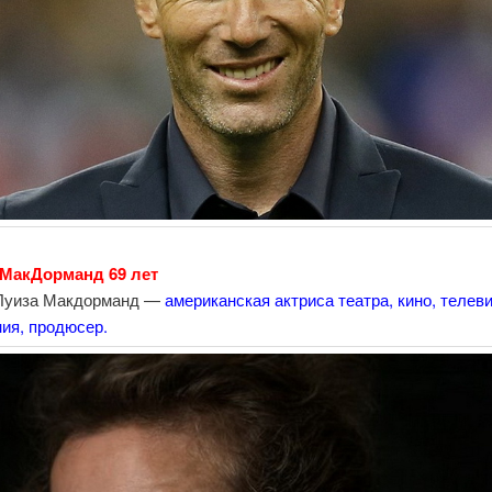
 МакДорманд 69 лет
Луиза Макдорманд —
американская актриса театра, кино, телев
ия, продюсер.