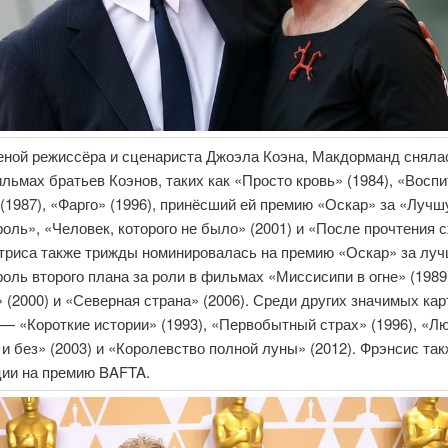
еной режиссёра и сценариста Джоэла Коэна, Макдорманд сняла
льмах братьев Коэнов, таких как «Просто кровь» (1984), «Восп
(1987), «Фарго» (1996), принёсший ей премию «Оскар» за «Луч
оль», «Человек, которого не было» (2001) и «После прочтения 
Актриса также трижды номинировалась на премию «Оскар» за лу
оль второго плана за роли в фильмах «Миссисипи в огне» (1989
 (2000) и «Северная страна» (2006). Среди других значимых кар
— «Короткие истории» (1993), «Первобытный страх» (1996), «Л
и без» (2003) и «Королевство полной луны» (2012). Фрэнсис та
ции на премию BAFTA.