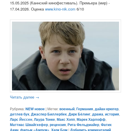
15.05.2025 (Каннский кинофестиваль). Премьера (мир) -
17.04.2026. Оценка
www.kino-nik.com
6/10
Читать далее
→
Рубрика:
NEW новое
|
Метки:
военный
,
Германия
,
дайан крюгер
,
детлев бук
,
Джаспер Биллербек
,
Дирк Бёлинг
,
драма
,
история
,
Ларс Йессен
,
Лаура Тонке
,
Макс Хопп
,
Марек Харлофф
,
Маттиас Швайгхефер
,
рецензия
,
Рита Фельдмайер
,
Фатих
Акин
,
фильм «Амрум»
,
Харк Бом
|
Добавить комментарий