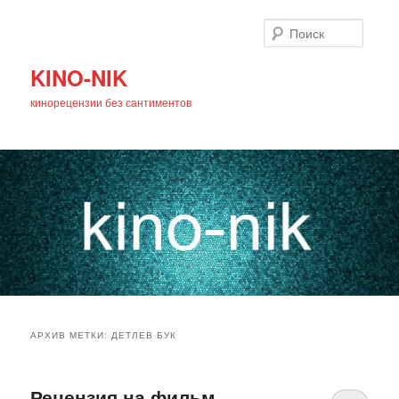
Поиск
KINO-NIK
кинорецензии без сантиментов
Главное
Перейти
Перейти
меню
АРХИВ МЕТКИ:
ДЕТЛЕВ БУК
к
к
основному
дополнительному
Рецензия на фильм