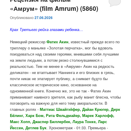
«Амрум» (film Amrum) (5860)
содержимому
содержимому
Опубликовано
27.06.2026
Крах Третьего рейха глазами ребенка…
Немецкий режиссер
Фатих Акин
, известный прежде всего по
триллеру о маньяке «Золотая перчатка», мог бы вдоволь
поиздеваться над своими героями, мнившими себя лучшими
на земле людьми, а потом резко столкнувшимися с
реальностью. Тем не менее в «Амруме» Акин на редкость
деликатен - не втаптывает Наннинга и его близких в грязь,
почти никак не эпатирует публику, а снимает будто бы
классическое историческое кино, основанное на
одноименной книге. Конечно же, это не так - Фатих Акин
приманивает наивного зрителя, как рыбу манит блесна, чтобы
поговорить на важную для него тему аморальности. В
главных ролях -
Маттиас Швайгхёфер, Дайан Крюгер, Дирк
Бёлинг, Харк Бом, Рита Фельдмайер, Марек Харлофф,
Макс Хопп, Джаспер Биллербек, Лаура Тонке, Ларс
Йессен, Детлев Бук
. Хронометраж - 01:33. Премьера -