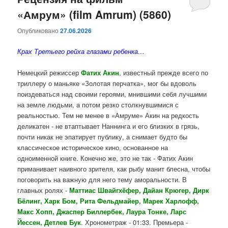
«Амрум» (film Amrum) (5860)
содержимому
содержимому
Опубликовано
27.06.2026
Крах Третьего рейха глазами ребенка…
Немецкий режиссер
Фатих Акин
, известный прежде всего по
триллеру о маньяке «Золотая перчатка», мог бы вдоволь
поиздеваться над своими героями, мнившими себя лучшими
на земле людьми, а потом резко столкнувшимися с
реальностью. Тем не менее в «Амруме» Акин на редкость
деликатен - не втаптывает Наннинга и его близких в грязь,
почти никак не эпатирует публику, а снимает будто бы
классическое историческое кино, основанное на
одноименной книге. Конечно же, это не так - Фатих Акин
приманивает наивного зрителя, как рыбу манит блесна, чтобы
поговорить на важную для него тему аморальности. В
главных ролях -
Маттиас Швайгхёфер, Дайан Крюгер, Дирк
Бёлинг, Харк Бом, Рита Фельдмайер, Марек Харлофф,
Макс Хопп, Джаспер Биллербек, Лаура Тонке, Ларс
Йессен, Детлев Бук
. Хронометраж - 01:33. Премьера -