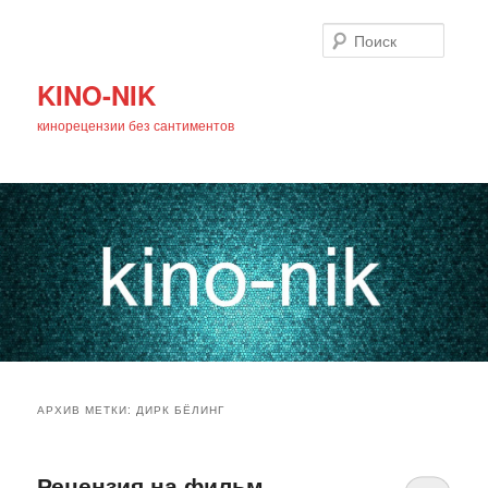
Поиск
KINO-NIK
кинорецензии без сантиментов
Главное
Перейти
Перейти
меню
АРХИВ МЕТКИ:
ДИРК БЁЛИНГ
к
к
основному
дополнительному
Рецензия на фильм