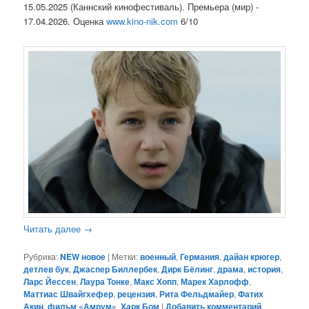
15.05.2025 (Каннский кинофестиваль). Премьера (мир) -
17.04.2026. Оценка
www.kino-nik.com
6/10
Читать далее
→
Рубрика:
NEW новое
|
Метки:
военный
,
Германия
,
дайан крюгер
,
детлев бук
,
Джаспер Биллербек
,
Дирк Бёлинг
,
драма
,
история
,
Ларс Йессен
,
Лаура Тонке
,
Макс Хопп
,
Марек Харлофф
,
Маттиас Швайгхефер
,
рецензия
,
Рита Фельдмайер
,
Фатих
Акин
,
фильм «Амрум»
,
Харк Бом
|
Добавить комментарий