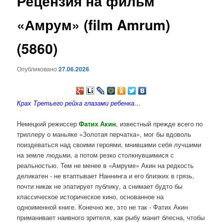
Рецензия на фильм
содержимому
«Амрум» (film Amrum)
(5860)
Опубликовано
27.06.2026
Крах Третьего рейха глазами ребенка…
Немецкий режиссер
Фатих Акин
, известный прежде всего по
триллеру о маньяке «Золотая перчатка», мог бы вдоволь
поиздеваться над своими героями, мнившими себя лучшими
на земле людьми, а потом резко столкнувшимися с
реальностью. Тем не менее в «Амруме» Акин на редкость
деликатен - не втаптывает Наннинга и его близких в грязь,
почти никак не эпатирует публику, а снимает будто бы
классическое историческое кино, основанное на
одноименной книге. Конечно же, это не так - Фатих Акин
приманивает наивного зрителя, как рыбу манит блесна, чтобы