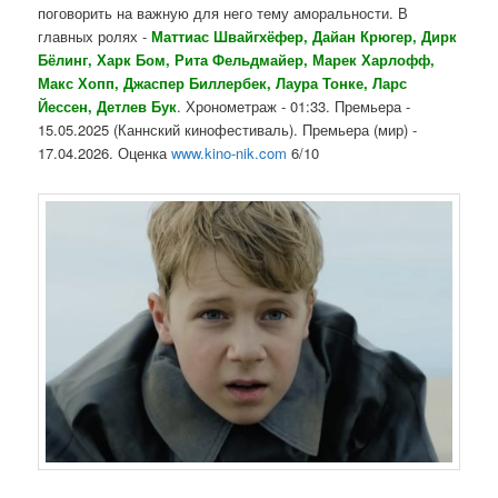
поговорить на важную для него тему аморальности. В
главных ролях -
Маттиас Швайгхёфер, Дайан Крюгер, Дирк
Бёлинг, Харк Бом, Рита Фельдмайер, Марек Харлофф,
Макс Хопп, Джаспер Биллербек, Лаура Тонке, Ларс
Йессен, Детлев Бук
. Хронометраж - 01:33. Премьера -
15.05.2025 (Каннский кинофестиваль). Премьера (мир) -
17.04.2026. Оценка
www.kino-nik.com
6/10