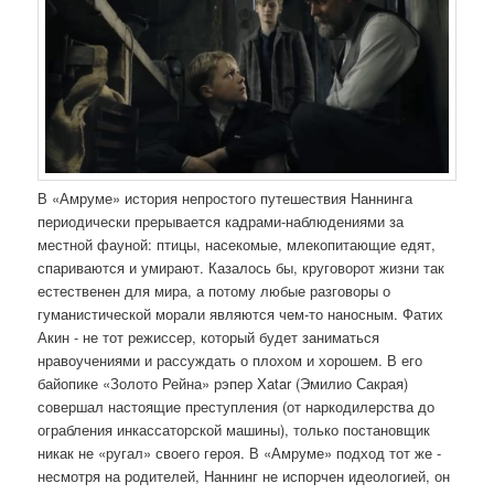
В «Амруме» история непростого путешествия Наннинга
периодически прерывается кадрами-наблюдениями за
местной фауной: птицы, насекомые, млекопитающие едят,
спариваются и умирают. Казалось бы, круговорот жизни так
естественен для мира, а потому любые разговоры о
гуманистической морали являются чем-то наносным. Фатих
Акин - не тот режиссер, который будет заниматься
нравоучениями и рассуждать о плохом и хорошем. В его
байопике «Золото Рейна» рэпер Xatar (Эмилио Сакрая)
совершал настоящие преступления (от наркодилерства до
ограбления инкассаторской машины), только постановщик
никак не «ругал» своего героя. В «Амруме» подход тот же -
несмотря на родителей, Наннинг не испорчен идеологией, он