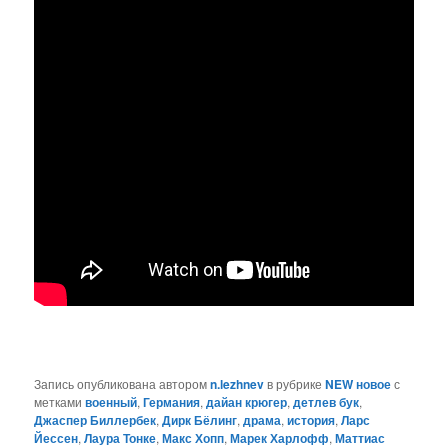
Запись опубликована автором
n.lezhnev
в рубрике
NEW новое
с
метками
военный
,
Германия
,
дайан крюгер
,
детлев бук
,
Джаспер Биллербек
,
Дирк Бёлинг
,
драма
,
история
,
Ларс
Йессен
,
Лаура Тонке
,
Макс Хопп
,
Марек Харлофф
,
Маттиас