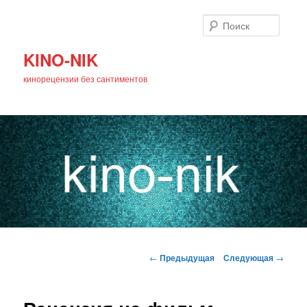
Поиск
KINO-NIK
кинорецензии без сантиментов
Главное
Перейти
меню
Навигация
←
Предыдущая
Следующая
→
по
к
записям
основному