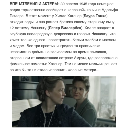
ВПЕЧАТЛЕНИЯ И АКТЕРЫ:
30 апреля 1945 года немецкое
радио торжественно сообщает о «славной» кончине Адольфа
Гитлера. В этот момент у Хилле Хагенер (
Лаура Тонке
)
отходят воды, и она рожает братика своему старшему сыну
12-летнему Наннингу (
Яспер Биллербек
). Хилле впадает в
глубокую послеродовую депрессию и говорит Ниннингу, что
хочет только одного - позавтракать белым хлебом с маслом
и медом. Все три простых ингредиента практически
невозможно добыть на заливаемом во время приливов,
оторванном от цивилизации острове Амрум, где расположено
фамильное поместье Хагенер. Тем не менее мальчик решает
во что бы то ни стало исполнить желание матери...