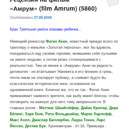
«Амрум» (film Amrum) (5860)
содержимому
содержимому
Опубликовано
27.06.2026
Крах Третьего рейха глазами ребенка…
Немецкий режиссер
Фатих Акин
, известный прежде всего по
триллеру о маньяке «Золотая перчатка», мог бы вдоволь
поиздеваться над своими героями, мнившими себя лучшими
на земле людьми, а потом резко столкнувшимися с
реальностью. Тем не менее в «Амруме» Акин на редкость
деликатен - не втаптывает Наннинга и его близких в грязь,
почти никак не эпатирует публику, а снимает будто бы
классическое историческое кино, основанное на
одноименной книге. Конечно же, это не так - Фатих Акин
приманивает наивного зрителя, как рыбу манит блесна, чтобы
поговорить на важную для него тему аморальности. В
главных ролях -
Маттиас Швайгхёфер, Дайан Крюгер, Дирк
Бёлинг, Харк Бом, Рита Фельдмайер, Марек Харлофф,
Макс Хопп, Джаспер Биллербек, Лаура Тонке, Ларс
Йессен, Детлев Бук
. Хронометраж - 01:33. Премьера -