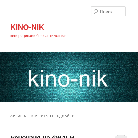
Поиск
KINO-NIK
кинорецензии без сантиментов
Главное
Перейти
Перейти
меню
АРХИВ МЕТКИ:
РИТА ФЕЛЬДМАЙЕР
к
к
основному
дополнительному
Рецензия на фильм