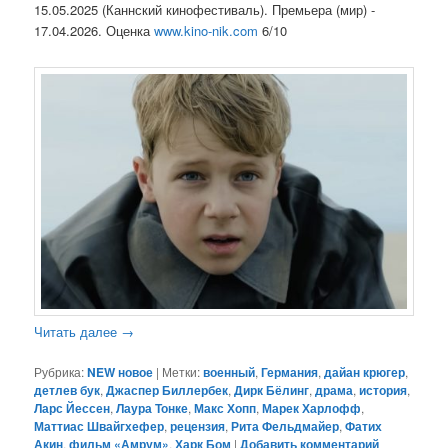
15.05.2025 (Каннский кинофестиваль). Премьера (мир) -
17.04.2026. Оценка
www.kino-nik.com
6/10
Читать далее
→
Рубрика:
NEW новое
|
Метки:
военный
,
Германия
,
дайан крюгер
,
детлев бук
,
Джаспер Биллербек
,
Дирк Бёлинг
,
драма
,
история
,
Ларс Йессен
,
Лаура Тонке
,
Макс Хопп
,
Марек Харлофф
,
Маттиас Швайгхефер
,
рецензия
,
Рита Фельдмайер
,
Фатих
Акин
,
фильм «Амрум»
,
Харк Бом
|
Добавить комментарий