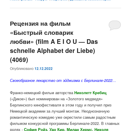
Рецензия на фильм
«Быстрый словарик
любви» (film A E I O U — Das
schnelle Alphabet der Liebe)
(4069)
Опубликовано
12.12.2022
Своеобразное лекарство от эйджизма с Берлинале-2022…
Франко-немецкий фильм авторства
Николетт Кребиц
(«Дикое») был номинирован на «Золотого медведя»
Берлинского кинофестиваля в этом году и получил приз
Немецкой академии за лучший монтаж. Неоднозначную
романтическую комедию уже окрестили самым радостным
фильмом конкурсной программы Берлинале-2022. В главных
ролях -
София Ройз, Удо Кир, Милан Хермс, Николя