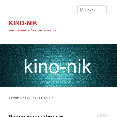
Поиск
KINO-NIK
кинорецензии без сантиментов
Главное
Перейти
Перейти
меню
АРХИВ МЕТКИ:
ЛАУРА ТОНКЕ
к
к
основному
дополнительному
Рецензия на фильм