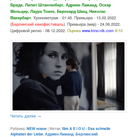
Бриде, Лилит Штангенберг, Адриен Ламанд, Оскар
Мельцер, Лаура Тонке, Бернхард Шюц, Николас
Вакербарт
. Хронометраж - 01:45. Премьера - 13.02.2022
(
Берлинский кинофестиваль
). Премьера (мир) - 24.06.2022.
Цифровой релиз - 08.12.2022.
Оценка
www.kino-nik.com
6/10
Читать далее
→
Рубрика:
NEW новое
|
Метки:
film A E I O U - Das schnelle
Alphabet der Liebe
,
Адриен Ламанд
,
Берлинский