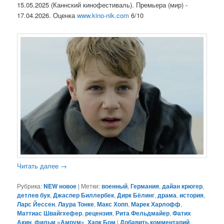
15.05.2025 (Каннский кинофестиваль). Премьера (мир) -
17.04.2026. Оценка
www.kino-nik.com
6/10
Читать далее
→
Рубрика:
NEW новое
|
Метки:
военный
,
Германия
,
дайан крюгер
,
детлев бук
,
Джаспер Биллербек
,
Дирк Бёлинг
,
драма
,
история
,
Ларс Йессен
,
Лаура Тонке
,
Макс Хопп
,
Марек Харлофф
,
Маттиас Швайгхефер
,
рецензия
,
Рита Фельдмайер
,
Фатих
Акин
,
фильм «Амрум»
,
Харк Бом
|
Добавить комментарий