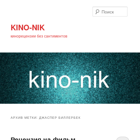
Поиск
KINO-NIK
кинорецензии без сантиментов
Главное
Перейти
Перейти
меню
АРХИВ МЕТКИ:
ДЖАСПЕР БИЛЛЕРБЕК
к
к
основному
дополнительному
Рецензия на фильм