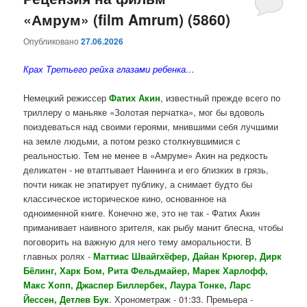
«Амрум» (film Amrum) (5860)
содержимому
содержимому
Опубликовано
27.06.2026
Крах Третьего рейха глазами ребенка…
Немецкий режиссер
Фатих Акин
, известный прежде всего по
триллеру о маньяке «Золотая перчатка», мог бы вдоволь
поиздеваться над своими героями, мнившими себя лучшими
на земле людьми, а потом резко столкнувшимися с
реальностью. Тем не менее в «Амруме» Акин на редкость
деликатен - не втаптывает Наннинга и его близких в грязь,
почти никак не эпатирует публику, а снимает будто бы
классическое историческое кино, основанное на
одноименной книге. Конечно же, это не так - Фатих Акин
приманивает наивного зрителя, как рыбу манит блесна, чтобы
поговорить на важную для него тему аморальности. В
главных ролях -
Маттиас Швайгхёфер, Дайан Крюгер, Дирк
Бёлинг, Харк Бом, Рита Фельдмайер, Марек Харлофф,
Макс Хопп, Джаспер Биллербек, Лаура Тонке, Ларс
Йессен, Детлев Бук
. Хронометраж - 01:33. Премьера -