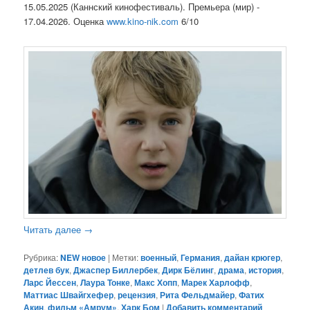
15.05.2025 (Каннский кинофестиваль). Премьера (мир) -
17.04.2026. Оценка
www.kino-nik.com
6/10
Читать далее
→
Рубрика:
NEW новое
|
Метки:
военный
,
Германия
,
дайан крюгер
,
детлев бук
,
Джаспер Биллербек
,
Дирк Бёлинг
,
драма
,
история
,
Ларс Йессен
,
Лаура Тонке
,
Макс Хопп
,
Марек Харлофф
,
Маттиас Швайгхефер
,
рецензия
,
Рита Фельдмайер
,
Фатих
Акин
,
фильм «Амрум»
,
Харк Бом
|
Добавить комментарий