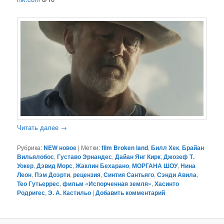
Читать далее
→
Рубрика:
NEW новое
|
Метки:
film Broken land
,
Билл Хек
,
Брайан
Вильялобос
,
Густаво Эрнандес
,
Дайан Янг Кирк
,
Джозеф Т.
Уокер
,
Дэвид Морс
,
Жаклин Бехарано
,
МОРГАНА ШОУ
,
Нина
Леон
,
Пэм Доэрти
,
рецензия
,
Синтия Сантьяго
,
Сэнди Авила
,
Тео Гутьеррес
,
фильм «Испорченная земля»
,
Хасинто
Родригес
,
Э. А. Кастильо
|
Добавить комментарий