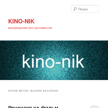
Поиск
KINO-NIK
кинорецензии без сантиментов
Главное
Перейти
Перейти
меню
АРХИВ МЕТКИ:
ЖАКЛИН БЕХАРАНО
к
к
основному
дополнительному
Рецензия на фильм