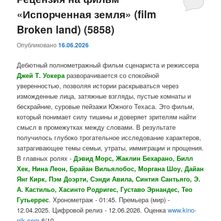
«Испорченная земля» (film
содержимому
содержимому
Broken land) (5858)
Опубликовано
16.06.2026
Дебютный полнометражный фильм сценариста и режиссера
Джей Т. Уокера
разворачивается со спокойной
уверенностью, позволяя истории раскрываться через
изможденные лица, затяжные взгляды, пустые комнаты и
бескрайние, суровые пейзажи Южного Техаса. Это фильм,
который понимает силу тишины и доверяет зрителям найти
смысл в промежутках между словами. В результате
получилось глубоко трогательное исследование характеров,
затрагивающее темы семьи, утраты, иммиграции и прощения.
В главных ролях -
Дэвид Морс, Жаклин Бехарано, Билл
Хек, Нина Леон, Брайан Вильялобос, Моргана Шоу, Дайан
Янг Кирк, Пэм Доэрти, Сэнди Авила, Синтия Сантьяго, Э.
А. Кастильо, Хасинто Родригес, Густаво Эрнандес, Тео
Гутьеррес
. Хронометраж - 01:45. Премьера (мир) -
12.04.2025. Цифровой релиз - 12.06.2026. Оценка
www.kino-
nik.com
6/10