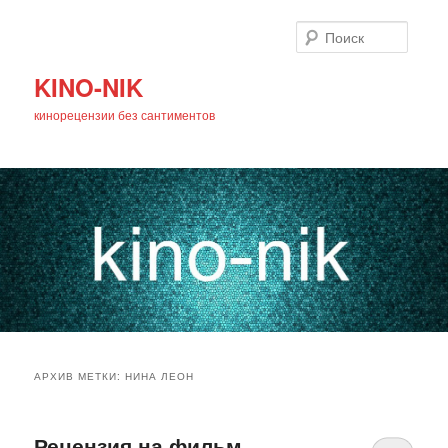
Поиск
KINO-NIK
кинорецензии без сантиментов
Главное
Перейти
Перейти
меню
АРХИВ МЕТКИ:
НИНА ЛЕОН
к
к
основному
дополнительному
Рецензия на фильм