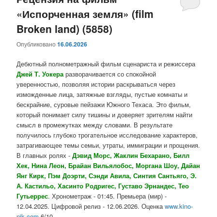
«Испорченная земля» (film
содержимому
содержимому
Broken land) (5858)
Опубликовано
16.06.2026
Дебютный полнометражный фильм сценариста и режиссера
Джей Т. Уокера
разворачивается со спокойной
уверенностью, позволяя истории раскрываться через
изможденные лица, затяжные взгляды, пустые комнаты и
бескрайние, суровые пейзажи Южного Техаса. Это фильм,
который понимает силу тишины и доверяет зрителям найти
смысл в промежутках между словами. В результате
получилось глубоко трогательное исследование характеров,
затрагивающее темы семьи, утраты, иммиграции и прощения.
В главных ролях -
Дэвид Морс, Жаклин Бехарано, Билл
Хек, Нина Леон, Брайан Вильялобос, Моргана Шоу, Дайан
Янг Кирк, Пэм Доэрти, Сэнди Авила, Синтия Сантьяго, Э.
А. Кастильо, Хасинто Родригес, Густаво Эрнандес, Тео
Гутьеррес
. Хронометраж - 01:45. Премьера (мир) -
12.04.2025. Цифровой релиз - 12.06.2026. Оценка
www.kino-
nik.com
6/10