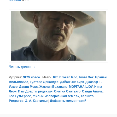
Читать далее
→
Рубрика:
NEW новое
|
Метки:
film Broken land
,
Билл Хек
,
Брайан
Вильялобос
,
Густаво Эрнандес
,
Дайан Янг Кирк
,
Джозеф Т.
Уокер
,
Дэвид Морс
,
Жаклин Бехарано
,
МОРГАНА ШОУ
,
Нина
Леон
,
Пэм Доэрти
,
рецензия
,
Синтия Сантьяго
,
Сэнди Авила
,
Тео Гутьеррес
,
фильм «Испорченная земля»
,
Хасинто
Родригес
,
Э. А. Кастильо
|
Добавить комментарий