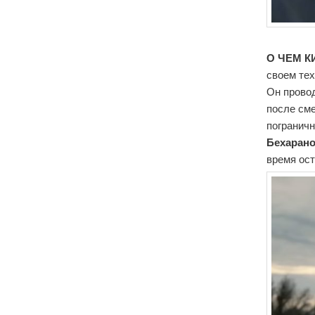
О ЧЕМ К
своем тех
Он провод
после сме
пограничн
Бехаран
время ос