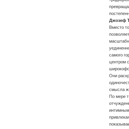
превраща
постепенн
Джозеф Т
Вместо то
позволяет
масштабн
уединенн
самого го
центром с
широкофо
Они раск
одиночест
смысла ж
По мере т
отчужденн
интимным
привлекая
показыва