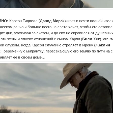
ИНО:
Карсон Тидвелл (
Дэвид Морс
) живет в почти полной изол
асском ранчо и больше всего на свете хочет, чтобы его оставили
ит дни, ухаживая за скотом, и до сих не оправился от душевны
рти жены и плохих отношений с сыном Харли (
Билл Хек
), аген
ой службы. Когда Карсон случайно стреляет в Ирену (
Жаклин
о
), беременную мигрантку, пересекающую его землю по пути на с
тавляет ее в своем доме…