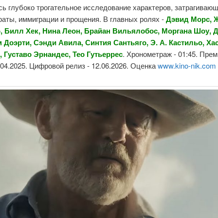
сь глубоко трогательное исследование характеров, затрагиваю
раты, иммиграции и прощения. В главных ролях -
Дэвид Морс, 
, Билл Хек, Нина Леон, Брайан Вильялобос, Моргана Шоу, 
м Доэрти, Сэнди Авила, Синтия Сантьяго, Э. А. Кастильо, Ха
, Густаво Эрнандес, Тео Гутьеррес
. Хронометраж - 01:45. Пре
2.04.2025. Цифровой релиз - 12.06.2026. Оценка
www.kino-nik.com