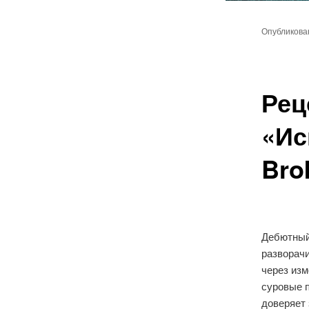
Главное
Перейт
меню
Опубликов
к
основн
Рец
содер
«Ис
Bro
Дебютный
разворачи
через изм
суровые 
доверяет