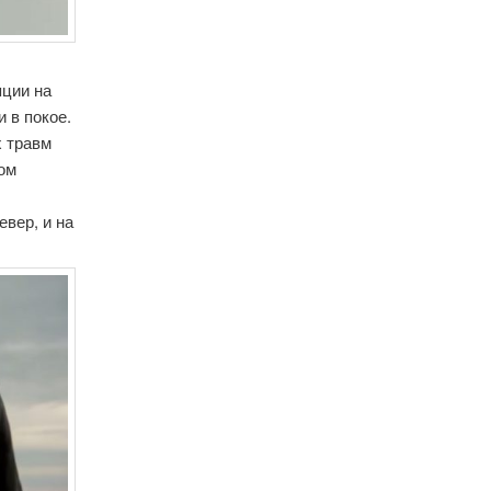
яции на
 в покое.
х травм
том
евер, и на