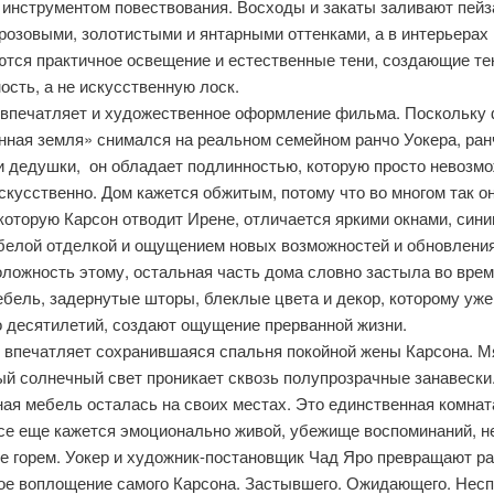
 инструментом повествования. Восходы и закаты заливают пей
розовыми, золотистыми и янтарными оттенками, а в интерьерах
ются практичное освещение и естественные тени, создающие те
ость, а не искусственную лоск.
 впечатляет и художественное оформление фильма. Поскольку
ная земля» снимался на реальном семейном ранчо Уокера, ран
и дедушки, он обладает подлинностью, которую просто невозм
скусственно. Дом кажется обжитым, потому что во многом так о
которую Карсон отводит Ирене, отличается яркими окнами, син
 белой отделкой и ощущением новых возможностей и обновления
ложность этому, остальная часть дома словно застыла во врем
бель, задернутые шторы, блеклые цвета и декор, которому уже
о десятилетий, создают ощущение прерванной жизни.
 впечатляет сохранившаяся спальня покойной жены Карсона. М
ый солнечный свет проникает сквозь полупрозрачные занавески
ая мебель осталась на своих местах. Это единственная комнат
все еще кажется эмоционально живой, убежище воспоминаний, н
е горем. Уокер и художник-постановщик Чад Яро превращают ра
ое воплощение самого Карсона. Застывшего. Ожидающего. Несп