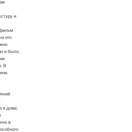
заж
кстуру и
 фильм
чо его
ожно
но и было.
ими
. В
ени.
ягкий
.
а в доме,
е
нчо в
особного