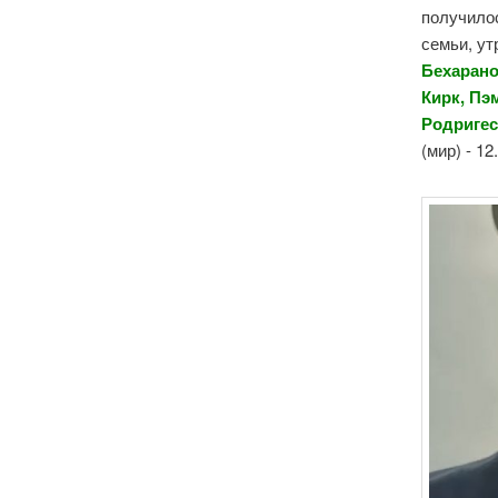
получило
семьи, ут
Бехарано
Кирк, Пэ
Родригес
(мир) - 1