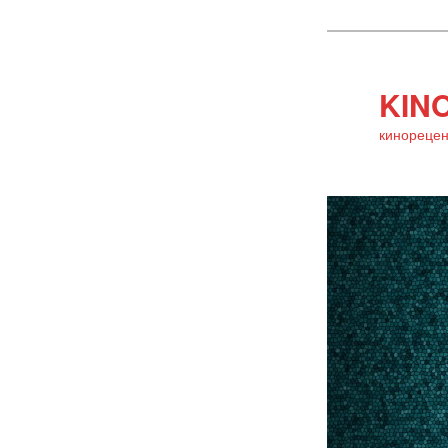
KINO
кинорецен