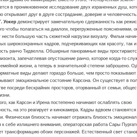
ется в проникновенное исследование двух израненных душ, ко
о открывают друг в друге сострадание, доверие и человечность
. Уокер
демонстрирует замечательную сдержанность как режис
го чтобы полагаться на диалоги, перегруженные пояснениями, о
 нести большую часть сюжетной нагрузки визуалу. Фильм начи
ых широкоэкранных кадров, подчеркивающих как красоту, так и
ость ранчо Тидвелла. Обширные панорамные виды простираютс
ризонта, запечатлевая опустошение ранчо, которое когда-то слу
емейной жизни, а теперь в значительной степени заброшено. О
рматные виды делают гораздо больше, чем просто показывают 
рывают эмоциональное состояние Карсона. Он существует в по
ве посреди бескрайних просторов, оторванный от семьи, общес
изни.
ого, как Карсон и Ирена постепенно начинают ослаблять свою
ость, на это реагирует и кинокамера. Кадры вдвоем становятся
и. Физическая близость начинает отражать близость эмоционал
 к себе излишнего внимания, операторская работа Сары Пургат
ет трансформацию обоих персонажей. Естественный свет стано