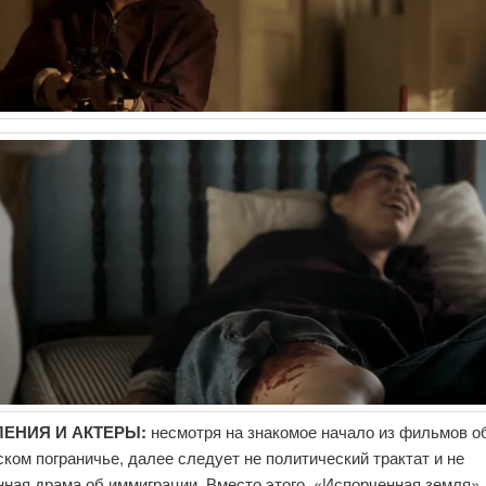
ЕНИЯ И АКТЕРЫ:
несмотря на знакомое начало из фильмов о
ком пограничье, далее следует не политический трактат и не
нная драма об иммиграции. Вместо этого, «Испорченная земля»