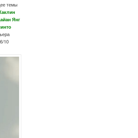
щее темы
Жаклин
Дайан Янг
синто
мьера
6/10