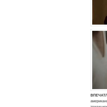
ВПЕЧАТЛ
американс
традицио