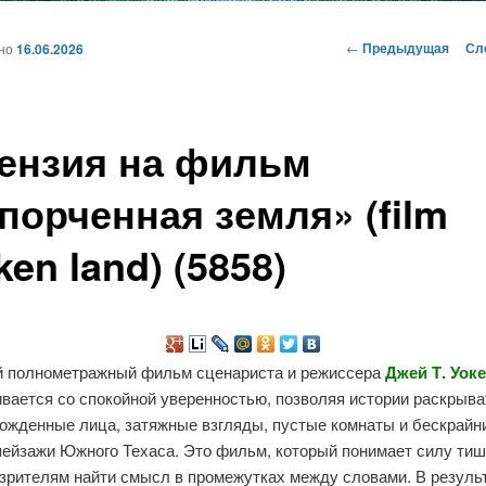
и
Навигация
←
Предыдущая
Сл
ано
16.06.2026
по
записям
ому
ензия на фильм
жимому
порченная земля» (film
ken land) (5858)
 полнометражный фильм сценариста и режиссера
Джей Т. Уок
вается со спокойной уверенностью, позволяя истории раскрыв
ожденные лица, затяжные взгляды, пустые комнаты и бескрайн
пейзажи Южного Техаса. Это фильм, который понимает силу ти
 зрителям найти смысл в промежутках между словами. В резуль