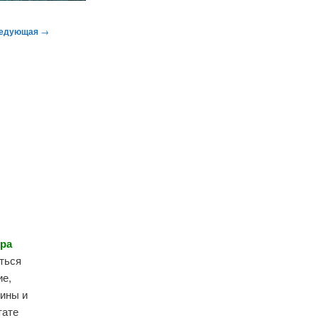
едующая
→
ера
аться
ие,
шины и
тате