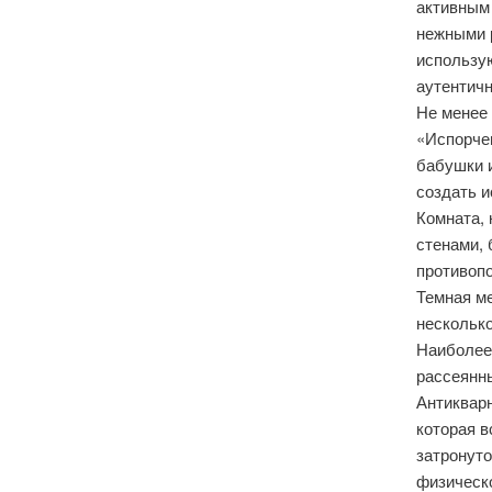
активным
нежными 
использу
аутентичн
Не менее
«Испорчен
бабушки 
создать и
Комната, 
стенами,
противопо
Темная ме
нескольк
Наиболее
рассеянн
Антикварн
которая 
затронуто
физическ