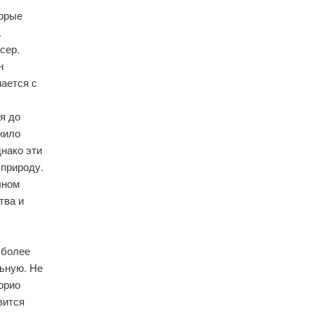
торые
.
сер.
н
нается с
я до
жило
днако эти
природу.
лном
тва и
 более
ьную. Не
орио
вится