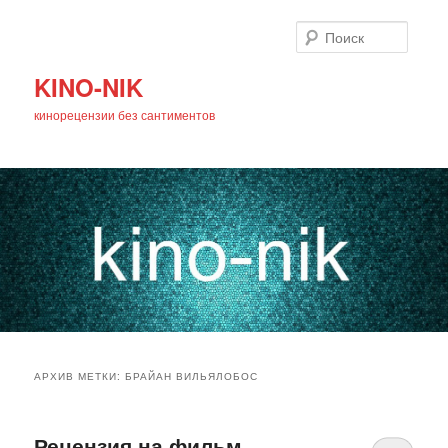
Поиск
KINO-NIK
кинорецензии без сантиментов
Главное
Перейти
Перейти
меню
АРХИВ МЕТКИ:
БРАЙАН ВИЛЬЯЛОБОС
к
к
основному
дополнительному
Рецензия на фильм