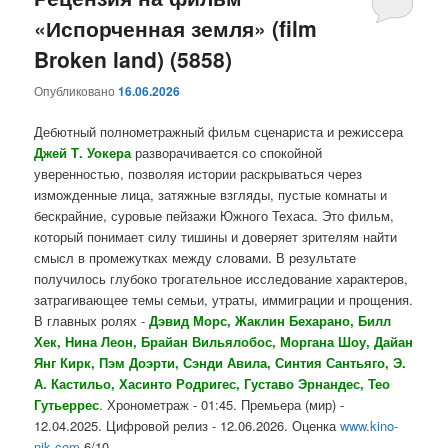
«Испорченная земля» (film
содержимому
содержимому
Broken land) (5858)
Опубликовано
16.06.2026
Дебютный полнометражный фильм сценариста и режиссера
Джей Т. Уокера
разворачивается со спокойной
уверенностью, позволяя истории раскрываться через
изможденные лица, затяжные взгляды, пустые комнаты и
бескрайние, суровые пейзажи Южного Техаса. Это фильм,
который понимает силу тишины и доверяет зрителям найти
смысл в промежутках между словами. В результате
получилось глубоко трогательное исследование характеров,
затрагивающее темы семьи, утраты, иммиграции и прощения.
В главных ролях -
Дэвид Морс, Жаклин Бехарано, Билл
Хек, Нина Леон, Брайан Вильялобос, Моргана Шоу, Дайан
Янг Кирк, Пэм Доэрти, Сэнди Авила, Синтия Сантьяго, Э.
А. Кастильо, Хасинто Родригес, Густаво Эрнандес, Тео
Гутьеррес
. Хронометраж - 01:45. Премьера (мир) -
12.04.2025. Цифровой релиз - 12.06.2026. Оценка
www.kino-
nik.com
6/10