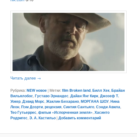
Читать далее
→
Рубрика:
NEW новое
|
Метки:
film Broken land
,
Билл Хек
,
Брайан
Вильялобос
,
Густаво Эрнандес
,
Дайан Янг Кирк
,
Джозеф Т.
Уокер
,
Дэвид Морс
,
Жаклин Бехарано
,
МОРГАНА ШОУ
,
Нина
Леон
,
Пэм Доэрти
,
рецензия
,
Синтия Сантьяго
,
Сэнди Авила
,
Тео Гутьеррес
,
фильм «Испорченная земля»
,
Хасинто
Родригес
,
Э. А. Кастильо
|
Добавить комментарий