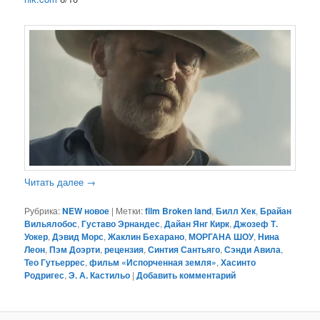
Читать далее
→
Рубрика:
NEW новое
|
Метки:
film Broken land
,
Билл Хек
,
Брайан
Вильялобос
,
Густаво Эрнандес
,
Дайан Янг Кирк
,
Джозеф Т.
Уокер
,
Дэвид Морс
,
Жаклин Бехарано
,
МОРГАНА ШОУ
,
Нина
Леон
,
Пэм Доэрти
,
рецензия
,
Синтия Сантьяго
,
Сэнди Авила
,
Тео Гутьеррес
,
фильм «Испорченная земля»
,
Хасинто
Родригес
,
Э. А. Кастильо
|
Добавить комментарий