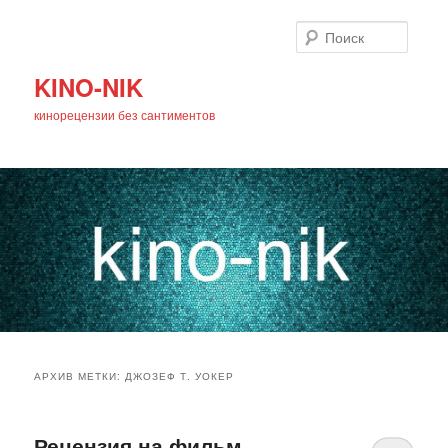
Поиск
KINO-NIK
кинорецензии без сантиментов
Главное
Перейти
Перейти
меню
АРХИВ МЕТКИ:
ДЖОЗЕФ Т. УОКЕР
к
к
основному
дополнительному
Рецензия на фильм