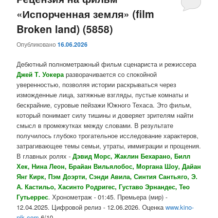
«Испорченная земля» (film
содержимому
содержимому
Broken land) (5858)
Опубликовано
16.06.2026
Дебютный полнометражный фильм сценариста и режиссера
Джей Т. Уокера
разворачивается со спокойной
уверенностью, позволяя истории раскрываться через
изможденные лица, затяжные взгляды, пустые комнаты и
бескрайние, суровые пейзажи Южного Техаса. Это фильм,
который понимает силу тишины и доверяет зрителям найти
смысл в промежутках между словами. В результате
получилось глубоко трогательное исследование характеров,
затрагивающее темы семьи, утраты, иммиграции и прощения.
В главных ролях -
Дэвид Морс, Жаклин Бехарано, Билл
Хек, Нина Леон, Брайан Вильялобос, Моргана Шоу, Дайан
Янг Кирк, Пэм Доэрти, Сэнди Авила, Синтия Сантьяго, Э.
А. Кастильо, Хасинто Родригес, Густаво Эрнандес, Тео
Гутьеррес
. Хронометраж - 01:45. Премьера (мир) -
12.04.2025. Цифровой релиз - 12.06.2026. Оценка
www.kino-
nik.com
6/10