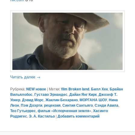
Читать далее
→
Рубрика:
NEW новое
|
Метки:
film Broken land
,
Билл Хек
,
Брайан
Вильялобос
,
Густаво Эрнандес
,
Дайан Янг Кирк
,
Джозеф Т.
Уокер
,
Дэвид Морс
,
Жаклин Бехарано
,
МОРГАНА ШОУ
,
Нина
Леон
,
Пэм Доэрти
,
рецензия
,
Синтия Сантьяго
,
Сэнди Авила
,
Тео Гутьеррес
,
фильм «Испорченная земля»
,
Хасинто
Родригес
,
Э. А. Кастильо
|
Добавить комментарий