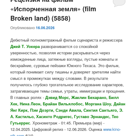
«Испорченная земля» (film
содержимому
содержимому
Broken land) (5858)
Опубликовано
16.06.2026
Дебютный полнометражный фильм сценариста и режиссера
Джей Т. Уокера
разворачивается со спокойной
уверенностью, позволяя истории раскрываться через
изможденные лица, затяжные взгляды, пустые комнаты и
бескрайние, суровые пейзажи Южного Техаса. Это фильм,
который понимает силу тишины и доверяет зрителям найти
смысл в промежутках между словами. В результате
получилось глубоко трогательное исследование характеров,
затрагивающее темы семьи, утраты, иммиграции и прощения.
В главных ролях -
Дэвид Морс, Жаклин Бехарано, Билл
Хек, Нина Леон, Брайан Вильялобос, Моргана Шоу, Дайан
Янг Кирк, Пэм Доэрти, Сэнди Авила, Синтия Сантьяго, Э.
А. Кастильо, Хасинто Родригес, Густаво Эрнандес, Тео
Гутьеррес
. Хронометраж - 01:45. Премьера (мир) -
12.04.2025. Цифровой релиз - 12.06.2026. Оценка
www.kino-
nik.com
6/10