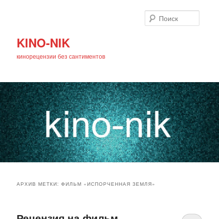
Поиск
KINO-NIK
кинорецензии без сантиментов
Главное
Перейти
Перейти
меню
АРХИВ МЕТКИ:
ФИЛЬМ «ИСПОРЧЕННАЯ ЗЕМЛЯ»
к
к
основному
дополнительному
Рецензия на фильм