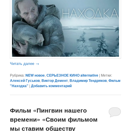
Читать далее
→
Рубрика:
NEW новое
,
СЕРЬЕЗНОЕ КИНО alternative
|
Метки:
Алексей Гуськов
,
Виктор Демент
,
Владимир Тендряков
,
Фильм
"Находка"
|
Добавить комментарий
Фильм «Пингвин нашего
времени» «Своим фильмом
мы ставим обществу