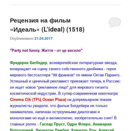
Рецензия на фильм
«Идеаль» (L’ideal) (1518)
Опубликовано
21.04.2017
"Рarty not funny. Життя - от це весело"
Фредерик Бегбедер
, всеевропейская литературная звезда,
возвращает на сцену своего собственного двойника - героя
мирового бестселлера "99 франков" по имени Октав Паранго.
Успешный и циничный рекламист приезжает теперь в Россию:
он ищет новое "рекламное лицо" для мирового гиганта
косметической индустрии. В супер-современном кинотеатре
Cinema Citі (ТРЦ Ocean Plaza)
на допремьерном показе
журналисты увидели, что фильм Бегдебера не только
занимателен, напичкан остроумными диалогами и
монологами но ещё и великолепно, изобретательно снят! В
главных ролях -
Гаспар Пруст, Одри Флеро, Анамария
Вартоломей, Джонатан Ламбер, Камилль Роу, Алексей