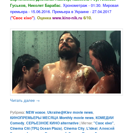
Гуськов, Николет Барабас
. Хронометраж - 01:30. Мировая
премьера - 15.06.2016. Премьера в Украине - 27.04.2017
(
"Своє кiно"
).
Оценка
www.kino-nik.ru
6/10.
Читать далее
→
Рубрика:
NEW новое
,
Ukraine@Kiev movie news
,
КИНОПРЕМЬЕРЫ МЕСЯЦА Monthly movie news
,
КОМЕДИИ
Comedy
,
СЕРЬЕЗНОЕ КИНО alternative
|
Метки:
"Своє кiно"
,
Cinema Citi (ТРЦ Ocean Plaza)
,
Cinema City
,
L'ideal
,
Алексей