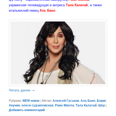
украинская телеведущая и актриса
Тала Калатай
; а также
итальянский певец
Аль Бано
Читать далее
→
Рубрика:
NEW новое
|
Метки:
Алексей Гуськов
,
Аль Бано
,
Борис
Акунин
,
олеся судзиловская
,
Роже Милла
,
Тала Калатай
,
Шер
|
Добавить комментарий