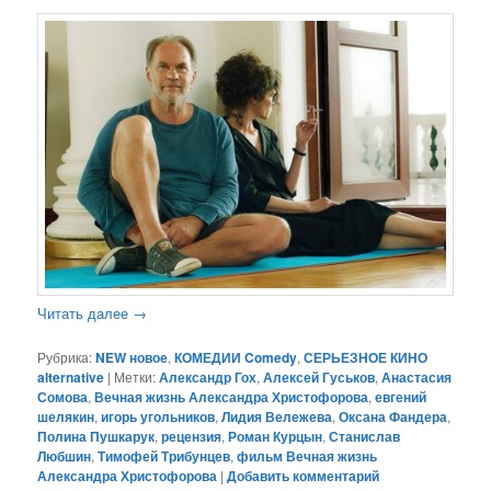
Читать далее
→
Рубрика:
NEW новое
,
КОМЕДИИ Comedy
,
СЕРЬЕЗНОЕ КИНО
alternative
|
Метки:
Александр Гох
,
Алексей Гуськов
,
Анастасия
Сомова
,
Вечная жизнь Александра Христофорова
,
евгений
шелякин
,
игорь угольников
,
Лидия Вележева
,
Оксана Фандера
,
Полина Пушкарук
,
рецензия
,
Роман Курцын
,
Станислав
Любшин
,
Тимофей Трибунцев
,
фильм Вечная жизнь
Александра Христофорова
|
Добавить комментарий