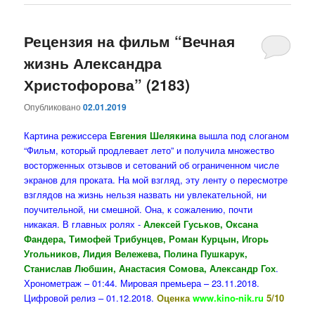
Рецензия на фильм “Вечная
жизнь Александра
Христофорова” (2183)
Опубликовано
02.01.2019
Картина режиссера
Евгения Шелякина
вышла под слоганом
“Фильм, который продлевает лето” и получила множество
восторженных отзывов и сетований об ограниченном числе
экранов для проката. На мой взгляд, эту ленту о пересмотре
взглядов на жизнь нельзя назвать ни увлекательной, ни
поучительной, ни смешной. Она, к сожалению, почти
никакая. В главных ролях -
Алексей Гуськов, Оксана
Фандера, Тимофей Трибунцев, Роман Курцын, Игорь
Угольников, Лидия Вележева, Полина Пушкарук,
Станислав Любшин, Анастасия Сомова, Александр Гох
.
Хронометраж – 01:44. Мировая премьера – 23.11.2018.
Цифровой релиз – 01.12.2018.
Оценка
www.kino-nik.ru
5/10