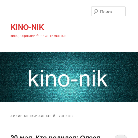
Поиск
KINO-NIK
кинорецензии без сантиментов
Главное
Перейти
Перейти
меню
АРХИВ МЕТКИ:
АЛЕКСЕЙ ГУСЬКОВ
к
к
основному
дополнительному
20 мая. Кто родился: Олеся