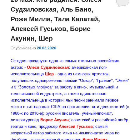
Судзиловская, Аль Бано,
содержимому
содержимому
Роже Милла, Тала Калатай,
Алексей Гуськов, Борис
Акунин, Шер
Опубликовано
20.05.2026
Сегодня празднуют одна из самых стильных российских
актрис -
Олеся Судзиловская
; американская поп-
исполнительница
Шер
- одна из немногих артисток,
получивших одновременно премии "Оскар", "Грэмми", "Эмми"
и 3 "Золотых глобуса" за работу в кино-, музыкальной и
телевизионной индустриях, а также единственная
исполнительница в истории, чьи песни занимали первое
место в хит-парадах США на протяжении пяти десятилетий (с
1960-х по 2010-е); русский писатель, учёный-японист,
литературовед
Борис Акунин
; советский и российский актёр
театра и кино, продюсер
Алексей Гуськов
; самый
возрастной автор забитого мяча на чемпионатах мира по
футболу - харизматичный камерунец
Роже Милла
;