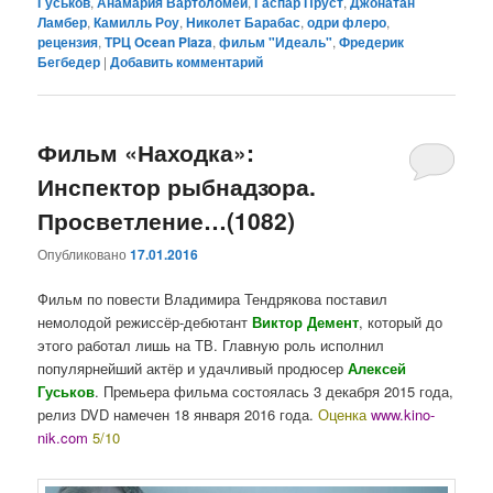
Гуськов
,
Анамария Вартоломей
,
Гаспар Пруст
,
Джонатан
Ламбер
,
Камилль Роу
,
Николет Барабас
,
одри флеро
,
рецензия
,
ТРЦ Ocean Plaza
,
фильм "Идеаль"
,
Фредерик
Бегбедер
|
Добавить комментарий
Фильм «Находка»:
Инспектор рыбнадзора.
Просветление…(1082)
Опубликовано
17.01.2016
Фильм по повести Владимира Тендрякова поставил
немолодой режиссёр-дебютант
Виктор Демент
, который до
этого работал лишь на ТВ. Главную роль исполнил
популярнейший актёр и удачливый продюсер
Алексей
Гуськов
. Премьера фильма состоялась 3 декабря 2015 года,
релиз DVD намечен 18 января 2016 года.
Оценка
www.kino-
nik.com
5/10