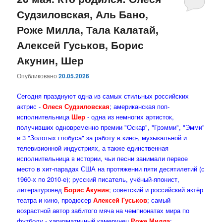
Судзиловская, Аль Бано,
содержимому
содержимому
Роже Милла, Тала Калатай,
Алексей Гуськов, Борис
Акунин, Шер
Опубликовано
20.05.2026
Сегодня празднуют одна из самых стильных российских
актрис -
Олеся Судзиловская
; американская поп-
исполнительница
Шер
- одна из немногих артисток,
получивших одновременно премии "Оскар", "Грэмми", "Эмми"
и 3 "Золотых глобуса" за работу в кино-, музыкальной и
телевизионной индустриях, а также единственная
исполнительница в истории, чьи песни занимали первое
место в хит-парадах США на протяжении пяти десятилетий (с
1960-х по 2010-е); русский писатель, учёный-японист,
литературовед
Борис Акунин
; советский и российский актёр
театра и кино, продюсер
Алексей Гуськов
; самый
возрастной автор забитого мяча на чемпионатах мира по
футболу - харизматичный камерунец
Роже Милла
;