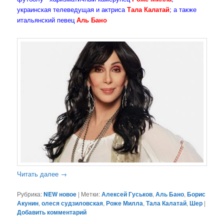
украинская телеведущая и актриса
Тала Калатай
; а также
итальянский певец
Аль Бано
Читать далее
→
Рубрика:
NEW новое
|
Метки:
Алексей Гуськов
,
Аль Бано
,
Борис
Акунин
,
олеся судзиловская
,
Роже Милла
,
Тала Калатай
,
Шер
|
Добавить комментарий