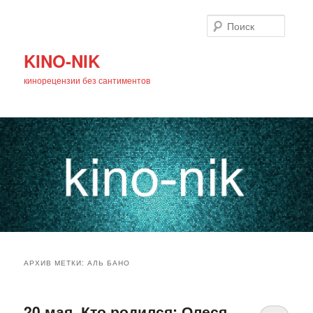
Поиск
KINO-NIK
кинорецензии без сантиментов
Главное
Перейти
Перейти
меню
АРХИВ МЕТКИ:
АЛЬ БАНО
к
к
основному
дополнительному
20 мая. Кто родился: Олеся