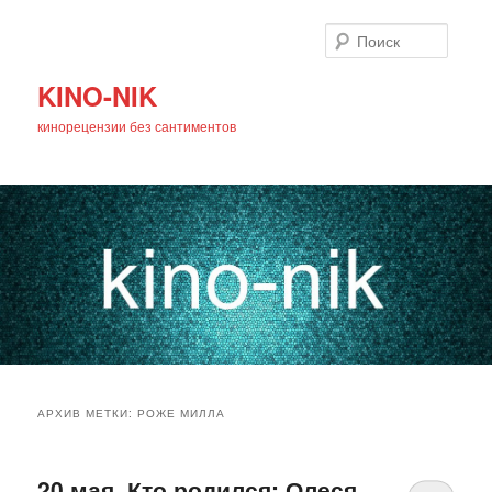
Поиск
KINO-NIK
кинорецензии без сантиментов
Главное
Перейти
Перейти
меню
АРХИВ МЕТКИ:
РОЖЕ МИЛЛА
к
к
основному
дополнительному
20 мая. Кто родился: Олеся