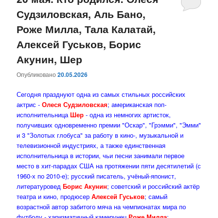
Судзиловская, Аль Бано,
содержимому
содержимому
Роже Милла, Тала Калатай,
Алексей Гуськов, Борис
Акунин, Шер
Опубликовано
20.05.2026
Сегодня празднуют одна из самых стильных российских
актрис -
Олеся Судзиловская
; американская поп-
исполнительница
Шер
- одна из немногих артисток,
получивших одновременно премии "Оскар", "Грэмми", "Эмми"
и 3 "Золотых глобуса" за работу в кино-, музыкальной и
телевизионной индустриях, а также единственная
исполнительница в истории, чьи песни занимали первое
место в хит-парадах США на протяжении пяти десятилетий (с
1960-х по 2010-е); русский писатель, учёный-японист,
литературовед
Борис Акунин
; советский и российский актёр
театра и кино, продюсер
Алексей Гуськов
; самый
возрастной автор забитого мяча на чемпионатах мира по
футболу - харизматичный камерунец
Роже Милла
;