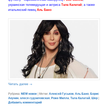
украинская телеведущая и актриса
Тала Калатай
; а также
итальянский певец
Аль Бано
Читать далее
→
Рубрика:
NEW новое
|
Метки:
Алексей Гуськов
,
Аль Бано
,
Борис
Акунин
,
олеся судзиловская
,
Роже Милла
,
Тала Калатай
,
Шер
|
Добавить комментарий