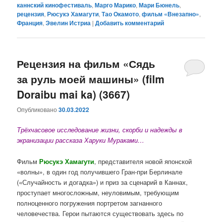
каннский кинофестиваль
,
Марго Марико
,
Мари Бюнель
,
рецензия
,
Рюсукэ Хамагути
,
Тао Окамото
,
фильм «Внезапно»
,
Франция
,
Эвелин Истриа
|
Добавить комментарий
Рецензия на фильм «Сядь
за руль моей машины» (film
Doraibu mai ka) (3667)
Опубликовано
30.03.2022
Трёхчасовое исследование жизни, скорби и надежды в
экранизации рассказа Харуки Мураками…
Фильм
Рюсукэ Хамагути
, представителя новой японской
«волны», в один год получившего Гран-при Берлинале
(«Случайность и догадка») и приз за сценарий в Каннах,
проступает многосложным, неуловимым, требующим
полноценного погружения портретом загнанного
человечества. Герои пытаются существовать здесь по