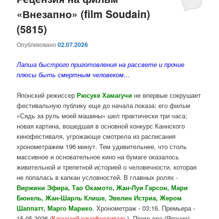
«Внезапно» (film Soudain)
содержимому
содержимому
(5815)
Опубликовано
02.07.2026
Лапша быстрого приготовления на рассвете и прочие
плюсы быть смертным человеком…
Японский режиссер
Рюсуке Хамагучи
не впервые сокрушает
фестивальную публику еще до начала показа: его фильм
«Сядь за руль моей машины» шел практически три часа;
новая картина, вошедшая в основной конкурс Каннского
кинофестиваля, угрожающе смотрела из расписания
хронометражем 196 минут. Тем удивительнее, что столь
массивное и основательное кино на бумаге оказалось
живительной и трепетной историей о человечности, которая
не попалась в капкан условностей. В главных ролях -
Виржини Эфира, Тао Окамото, Жан-Луи Гарсон, Мари
Бюнель, Жан-Шарль Клише, Эвелин Истриа, Жером
Шаппатт, Марго Марико
. Хронометраж - 03:16. Премьера -
15.05.2026 (
Каннский кинофестиваль
). Премьера (Япония) -