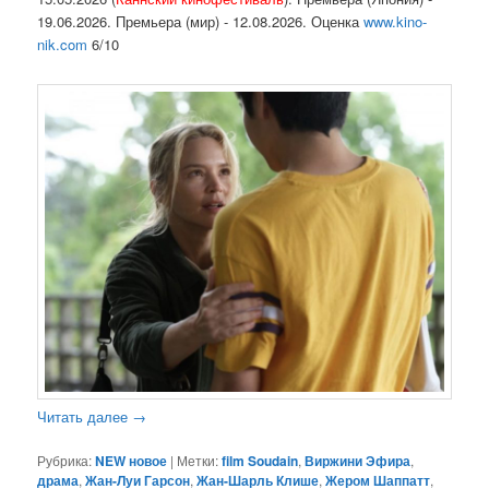
19.06.2026. Премьера (мир) - 12.08.2026. Оценка
www.kino-
nik.com
6/10
Читать далее
→
Рубрика:
NEW новое
|
Метки:
film Soudain
,
Виржини Эфира
,
драма
,
Жан-Луи Гарсон
,
Жан-Шарль Клише
,
Жером Шаппатт
,