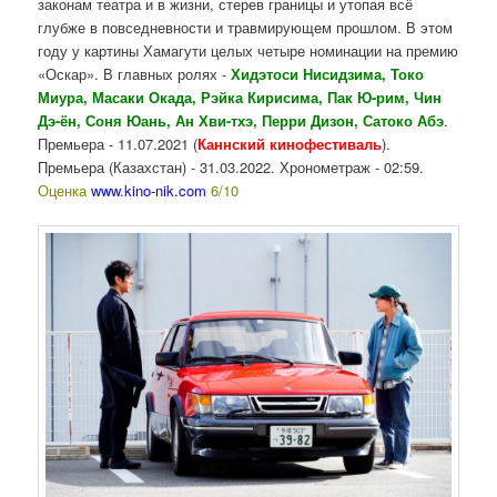
законам театра и в жизни, стерев границы и утопая всё
глубже в повседневности и травмирующем прошлом. В этом
году у картины Хамагути целых четыре номинации на премию
«Оскар». В главных ролях -
Хидэтоси Нисидзима, Токо
Миура, Масаки Окада, Рэйка Кирисима, Пак Ю-рим, Чин
Дэ-ён, Соня Юань, Ан Хви-тхэ, Перри Дизон, Сатоко Абэ
.
Премьера - 11.07.2021 (
Каннский кинофестиваль
).
Премьера (Казахстан) - 31.03.2022. Хронометраж - 02:59.
Оценка
www.kino-nik.com
6/10