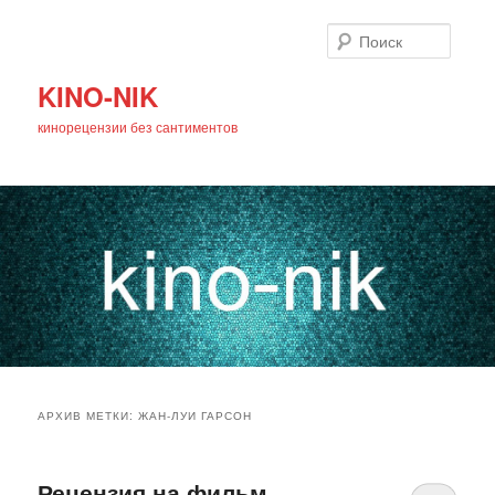
Поиск
KINO-NIK
кинорецензии без сантиментов
Главное
Перейти
Перейти
меню
АРХИВ МЕТКИ:
ЖАН-ЛУИ ГАРСОН
к
к
основному
дополнительному
Рецензия на фильм