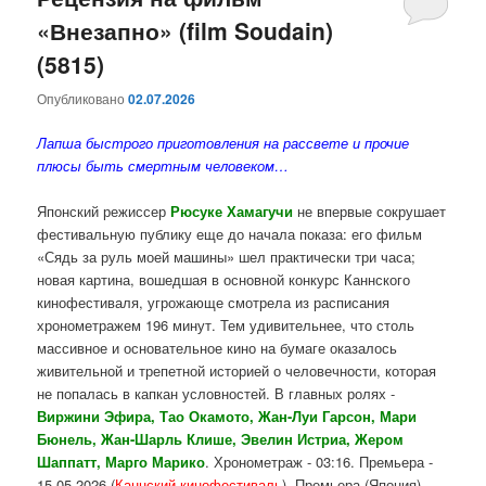
«Внезапно» (film Soudain)
содержимому
содержимому
(5815)
Опубликовано
02.07.2026
Лапша быстрого приготовления на рассвете и прочие
плюсы быть смертным человеком…
Японский режиссер
Рюсуке Хамагучи
не впервые сокрушает
фестивальную публику еще до начала показа: его фильм
«Сядь за руль моей машины» шел практически три часа;
новая картина, вошедшая в основной конкурс Каннского
кинофестиваля, угрожающе смотрела из расписания
хронометражем 196 минут. Тем удивительнее, что столь
массивное и основательное кино на бумаге оказалось
живительной и трепетной историей о человечности, которая
не попалась в капкан условностей. В главных ролях -
Виржини Эфира, Тао Окамото, Жан-Луи Гарсон, Мари
Бюнель, Жан-Шарль Клише, Эвелин Истриа, Жером
Шаппатт, Марго Марико
. Хронометраж - 03:16. Премьера -
15.05.2026 (
Каннский кинофестиваль
). Премьера (Япония) -