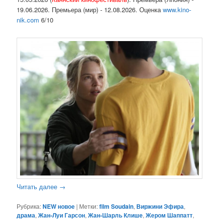
19.06.2026. Премьера (мир) - 12.08.2026. Оценка
www.kino-
nik.com
6/10
Читать далее
→
Рубрика:
NEW новое
|
Метки:
film Soudain
,
Виржини Эфира
,
драма
,
Жан-Луи Гарсон
,
Жан-Шарль Клише
,
Жером Шаппатт
,