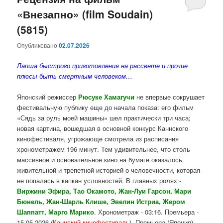
«Внезапно» (film Soudain)
содержимому
содержимому
(5815)
Опубликовано
02.07.2026
Лапша быстрого приготовления на рассвете и прочие
плюсы быть смертным человеком…
Японский режиссер
Рюсуке Хамагучи
не впервые сокрушает
фестивальную публику еще до начала показа: его фильм
«Сядь за руль моей машины» шел практически три часа;
новая картина, вошедшая в основной конкурс Каннского
кинофестиваля, угрожающе смотрела из расписания
хронометражем 196 минут. Тем удивительнее, что столь
массивное и основательное кино на бумаге оказалось
живительной и трепетной историей о человечности, которая
не попалась в капкан условностей. В главных ролях -
Виржини Эфира, Тао Окамото, Жан-Луи Гарсон, Мари
Бюнель, Жан-Шарль Клише, Эвелин Истриа, Жером
Шаппатт, Марго Марико
. Хронометраж - 03:16. Премьера -
15.05.2026 (
Каннский кинофестиваль
). Премьера (Япония) -