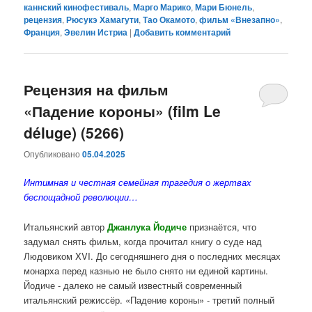
каннский кинофестиваль
,
Марго Марико
,
Мари Бюнель
,
рецензия
,
Рюсукэ Хамагути
,
Тао Окамото
,
фильм «Внезапно»
,
Франция
,
Эвелин Истриа
|
Добавить комментарий
Рецензия на фильм
«Падение короны» (film Le
déluge) (5266)
Опубликовано
05.04.2025
Интимная и честная семейная трагедия о жертвах
беспощадной революции…
Итальянский автор
Джанлука Йодиче
признаётся, что
задумал снять фильм, когда прочитал книгу о суде над
Людовиком XVI. До сегодняшнего дня о последних месяцах
монарха перед казнью не было снято ни единой картины.
Йодиче - далеко не самый известный современный
итальянский режиссёр. «Падение короны» - третий полный