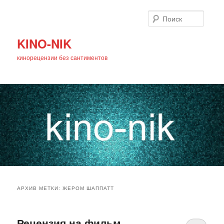
Поиск
KINO-NIK
кинорецензии без сантиментов
Главное
Перейти
Перейти
меню
АРХИВ МЕТКИ:
ЖЕРОМ ШАППАТТ
к
к
основному
дополнительному
Рецензия на фильм