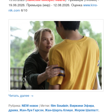
19.06.2026. Премьера (мир) - 12.08.2026. Оценка
www.kino-
nik.com
6/10
Читать далее
→
Рубрика:
NEW новое
|
Метки:
film Soudain
,
Виржини Эфира
,
драма
,
Жан-Луи Гарсон
,
Жан-Шарль Клише
,
Жером Шаппатт
,