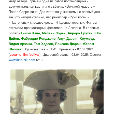
метр автора, причём одна из работ постановщика -
документальная картина о съёмках «Великой красоты»
Паоло Соррентино. Два итальянца знакомы не первый день,
так что неудивительно, что режиссёр «Руки бога» и
«Партенопы» спродюсировал «Падение короны». Фильм
открывал прошлогодний фестиваль в Локарно. В главных
ролях -
Гийом Кане, Мелани Лоран, Аврора Брутен, Юго
Дийон, Фабрицио Ронджоне, Анук Дарвин Хоумвуд,
Видал Арзони, Том Хадсон, Роксана Дюран, Жером
Шаппатт
. Хронометраж - 01:41. Премьера - 07.08.2024
(
Locarno film festival
). Цифровой релиз - 03.04.2025. Оценка
www.kino-nik.com
6/10