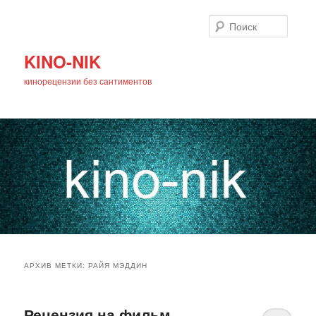
Поиск
KINO-NIK
кинорецензии без сантиментов
Главное
Перейти
Перейти
меню
АРХИВ МЕТКИ:
РАЙЯ МЭДДИН
к
к
основному
дополнительному
Рецензия на фильм