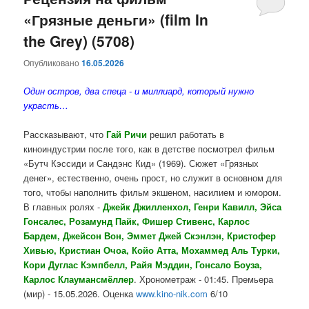
«Грязные деньги» (film In
содержимому
содержимому
the Grey) (5708)
Опубликовано
16.05.2026
Один остров, два спеца - и миллиард, который нужно
украсть…
Рассказывают, что
Гай Ричи
решил работать в
киноиндустрии после того, как в детстве посмотрел фильм
«Бутч Кэссиди и Сандэнс Кид» (1969). Сюжет «Грязных
денег», естественно, очень прост, но служит в основном для
того, чтобы наполнить фильм экшеном, насилием и юмором.
В главных ролях -
Джейк Джилленхол, Генри Кавилл, Эйса
Гонсалес, Розамунд Пайк, Фишер Стивенс, Карлос
Бардем, Джейсон Вон, Эммет Джей Скэнлэн, Кристофер
Хивью, Кристиан Очоа, Койо Атта, Мохаммед Аль Турки,
Кори Дуглас Кэмпбелл, Райя Мэддин, Гонсало Боуза,
Карлос Клаумансмёллер
. Хронометраж - 01:45. Премьера
(мир) - 15.05.2026. Оценка
www.kino-nik.com
6/10