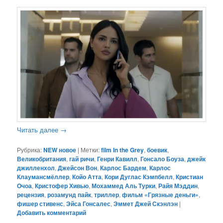
Читать далее
→
Рубрика:
NEW новое
|
Метки:
film In the Grey
,
боевик
,
Великобритания
,
гай ричи
,
Генри Кавилл
,
Гонсало Боуза
,
джейк
джилленхол
,
Джейсон Вон
,
Карлос Бардем
,
Карлос
Клаумансмёллер
,
Койо Атта
,
Кори Дуглас Кэмпбелл
,
Кристиан
Очоа
,
Кристофер Хивью
,
Мохаммед Аль Турки
,
Райя Мэддин
,
рецензия
,
розамунд пайк
,
триллер
,
фильм «Грязные деньги»
,
фишер стивенс
,
Эйса Гонсалес
,
Эммет Джей Скэнлэн
|
Добавить комментарий