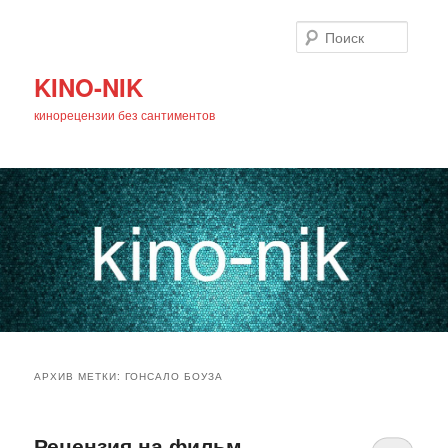
Поиск
KINO-NIK
кинорецензии без сантиментов
Главное
Перейти
Перейти
меню
АРХИВ МЕТКИ:
ГОНСАЛО БОУЗА
к
к
основному
дополнительному
Рецензия на фильм