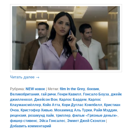
Читать далее
→
Рубрика:
NEW новое
|
Метки:
film In the Grey
,
боевик
,
Великобритания
,
гай ричи
,
Генри Кавилл
,
Гонсало Боуза
,
джейк
джилленхол
,
Джейсон Вон
,
Карлос Бардем
,
Карлос
Клаумансмёллер
,
Койо Атта
,
Кори Дуглас Кэмпбелл
,
Кристиан
Очоа
,
Кристофер Хивью
,
Мохаммед Аль Турки
,
Райя Мэддин
,
рецензия
,
розамунд пайк
,
триллер
,
фильм «Грязные деньги»
,
фишер стивенс
,
Эйса Гонсалес
,
Эммет Джей Скэнлэн
|
Добавить комментарий