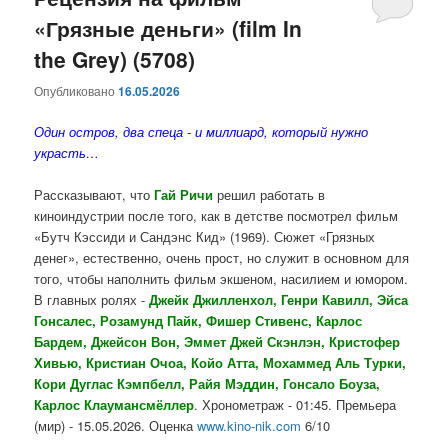
«Грязные деньги» (film In
содержимому
содержимому
the Grey) (5708)
Опубликовано
16.05.2026
Один остров, два спеца - и миллиард, который нужно
украсть…
Рассказывают, что
Гай Ричи
решил работать в
киноиндустрии после того, как в детстве посмотрел фильм
«Бутч Кэссиди и Сандэнс Кид» (1969). Сюжет «Грязных
денег», естественно, очень прост, но служит в основном для
того, чтобы наполнить фильм экшеном, насилием и юмором.
В главных ролях -
Джейк Джилленхол, Генри Кавилл, Эйса
Гонсалес, Розамунд Пайк, Фишер Стивенс, Карлос
Бардем, Джейсон Вон, Эммет Джей Скэнлэн, Кристофер
Хивью, Кристиан Очоа, Койо Атта, Мохаммед Аль Турки,
Кори Дуглас Кэмпбелл, Райя Мэддин, Гонсало Боуза,
Карлос Клаумансмёллер
. Хронометраж - 01:45. Премьера
(мир) - 15.05.2026. Оценка
www.kino-nik.com
6/10