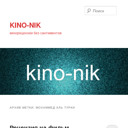
Поиск
KINO-NIK
кинорецензии без сантиментов
Главное
Перейти
Перейти
меню
АРХИВ МЕТКИ:
МОХАММЕД АЛЬ ТУРКИ
к
к
основному
дополнительному
Рецензия на фильм