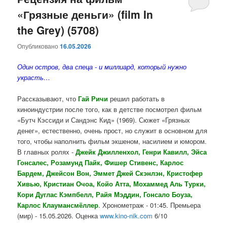
«Грязные деньги» (film In
содержимому
содержимому
the Grey) (5708)
Опубликовано
16.05.2026
Один остров, два спеца - и миллиард, который нужно
украсть…
Рассказывают, что
Гай Ричи
решил работать в
киноиндустрии после того, как в детстве посмотрел фильм
«Бутч Кэссиди и Сандэнс Кид» (1969). Сюжет «Грязных
денег», естественно, очень прост, но служит в основном для
того, чтобы наполнить фильм экшеном, насилием и юмором.
В главных ролях -
Джейк Джилленхол, Генри Кавилл, Эйса
Гонсалес, Розамунд Пайк, Фишер Стивенс, Карлос
Бардем, Джейсон Вон, Эммет Джей Скэнлэн, Кристофер
Хивью, Кристиан Очоа, Койо Атта, Мохаммед Аль Турки,
Кори Дуглас Кэмпбелл, Райя Мэддин, Гонсало Боуза,
Карлос Клаумансмёллер
. Хронометраж - 01:45. Премьера
(мир) - 15.05.2026. Оценка
www.kino-nik.com
6/10