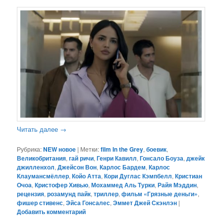
Читать далее
→
Рубрика:
NEW новое
|
Метки:
film In the Grey
,
боевик
,
Великобритания
,
гай ричи
,
Генри Кавилл
,
Гонсало Боуза
,
джейк
джилленхол
,
Джейсон Вон
,
Карлос Бардем
,
Карлос
Клаумансмёллер
,
Койо Атта
,
Кори Дуглас Кэмпбелл
,
Кристиан
Очоа
,
Кристофер Хивью
,
Мохаммед Аль Турки
,
Райя Мэддин
,
рецензия
,
розамунд пайк
,
триллер
,
фильм «Грязные деньги»
,
фишер стивенс
,
Эйса Гонсалес
,
Эммет Джей Скэнлэн
|
Добавить комментарий