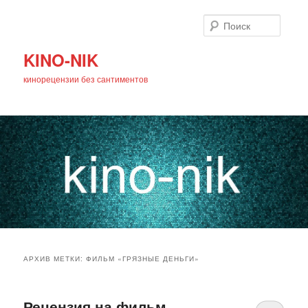
Поиск
KINO-NIK
кинорецензии без сантиментов
Главное
Перейти
Перейти
меню
АРХИВ МЕТКИ:
ФИЛЬМ «ГРЯЗНЫЕ ДЕНЬГИ»
к
к
основному
дополнительному
Рецензия на фильм