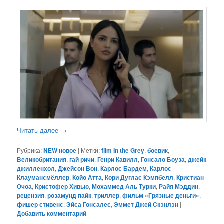
Читать далее
→
Рубрика:
NEW новое
|
Метки:
film In the Grey
,
боевик
,
Великобритания
,
гай ричи
,
Генри Кавилл
,
Гонсало Боуза
,
джейк
джилленхол
,
Джейсон Вон
,
Карлос Бардем
,
Карлос
Клаумансмёллер
,
Койо Атта
,
Кори Дуглас Кэмпбелл
,
Кристиан
Очоа
,
Кристофер Хивью
,
Мохаммед Аль Турки
,
Райя Мэддин
,
рецензия
,
розамунд пайк
,
триллер
,
фильм «Грязные деньги»
,
фишер стивенс
,
Эйса Гонсалес
,
Эммет Джей Скэнлэн
|
Добавить комментарий