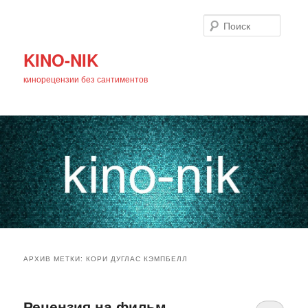
Поиск
KINO-NIK
кинорецензии без сантиментов
Главное
Перейти
Перейти
меню
АРХИВ МЕТКИ:
КОРИ ДУГЛАС КЭМПБЕЛЛ
к
к
основному
дополнительному
Рецензия на фильм