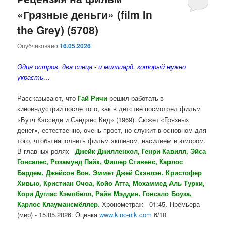
«Грязные деньги» (film In
содержимому
содержимому
the Grey) (5708)
Опубликовано
16.05.2026
Один остров, два спеца - и миллиард, который нужно
украсть…
Рассказывают, что
Гай Ричи
решил работать в
киноиндустрии после того, как в детстве посмотрел фильм
«Бутч Кэссиди и Сандэнс Кид» (1969). Сюжет «Грязных
денег», естественно, очень прост, но служит в основном для
того, чтобы наполнить фильм экшеном, насилием и юмором.
В главных ролях -
Джейк Джилленхол, Генри Кавилл, Эйса
Гонсалес, Розамунд Пайк, Фишер Стивенс, Карлос
Бардем, Джейсон Вон, Эммет Джей Скэнлэн, Кристофер
Хивью, Кристиан Очоа, Койо Атта, Мохаммед Аль Турки,
Кори Дуглас Кэмпбелл, Райя Мэддин, Гонсало Боуза,
Карлос Клаумансмёллер
. Хронометраж - 01:45. Премьера
(мир) - 15.05.2026. Оценка
www.kino-nik.com
6/10