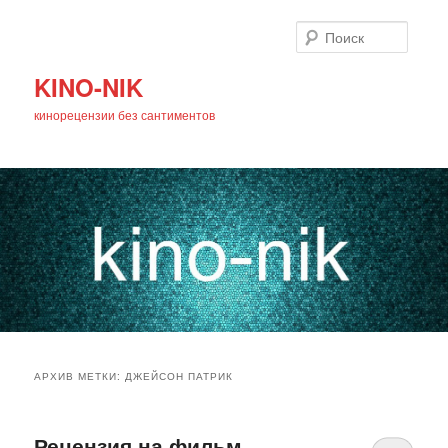
Поиск
KINO-NIK
кинорецензии без сантиментов
Главное
Перейти
Перейти
меню
АРХИВ МЕТКИ:
ДЖЕЙСОН ПАТРИК
к
к
основному
дополнительному
Рецензия на фильм