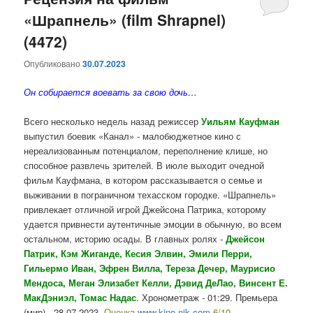
«Шрапнель» (film Shrapnel)
содержимому
содержимому
(4472)
Опубликовано
30.07.2023
Он собирается воевать за свою дочь…
Всего несколько недель назад режиссер
Уильям Кауфман
выпустил боевик «Канал» - малобюджетное кино с
нереализованным потенциалом, переполнение клише, но
способное развлечь зрителей. В июле выходит очедной
фильм Кауфмана, в котором рассказывается о семье и
выживании в пограничном техасском городке. «Шрапнель»
привлекает отличной игрой Джейсона Патрика, которому
удается привнести аутентичные эмоции в обычную, во всем
остальном, историю осады. В главных ролях -
Джейсон
Патрик, Кэм Жиганде, Кесия Элвин, Эмили Перри,
Гильермо Иван, Эфрен Вилла, Тереза Дечер, Маурисио
Мендоса, Меган Элизабет Келли, Дэвид ДеЛао, Винсент Е.
МакДэниэл, Томас Надас
. Хронометраж - 01:29. Премьера
(мир) - 28.07.2023.
Оценка
www.kino-nik.com
6/10