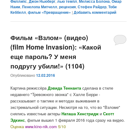
Филлипс
,
Джон Ньюберг
,
лью темпл
,
Мелисса Болона
,
Омар
Наим
,
Пенелопа Митчелл
,
рецензия
,
Стефен Райдер
,
Тоби
Кеббелл
,
фильм «Превращение»
|
Добавить комментарий
Фильм «Взлом» (видео)
(film Home Invasion): «Какой
еще пароль? У меня
подругу убили!» (1104)
Опубликовано
12.02.2016
Картина режиссёра
Дэвида Теннанта
сделана в стиле
недавнего "Тревожного звонка" с Халле Берри -
рассказывает о тактике и методах выживания в
экстремальной ситуации. Несмотря на то, что во "Взломе"
снялись известные актеры
Наташа Хенстридж
и
Скотт
Эдкинс
, фильм вышел 1 февраля 2016 года сразу на видео.
Оценка
www.kino-nik.com
5/10