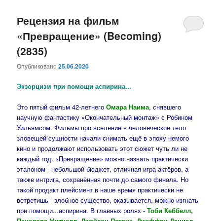
Рецензия на фильм
«Превращение» (Becoming)
(2835)
Опубликовано
25.06.2020
Экзорцизм при помощи аспирина...
Это пятый фильм 42-летнего
Омара Наима
, снявшего
научную фантастику «Окончательный монтаж» с Робином
Уильямсом. Фильмы про вселение в человеческое тело
зловещей сущности начали снимать ещё в эпоху немого
кино и продолжают использовать этот сюжет чуть ли не
каждый год. «Превращение» можно назвать практически
эталоном - небольшой бюджет, отличная игра актёров, а
также интрига, сохранённая почти до самого финала. Но
такой продакт плейсмент в наше время практически не
встретишь - злобное существо, оказывается, можно изгнать
при помощи...аспирина. В главных ролях -
Тоби Кеббелл,
Пенелопа Митчелл, Джейсон Патрик, Джеффри Дэниэл