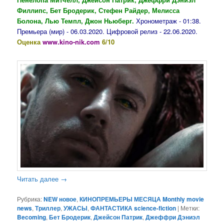
Филлипс, Бет Бродерик, Стефен Райдер, Мелисса
Болона, Лью Темпл, Джон Ньюберг.
Хронометраж - 01:38.
Премьера (мир) - 06.03.2020. Цифровой релиз - 22.06.2020.
Оценка
www.kino-nik.com
6/10
Читать далее
→
Рубрика:
NEW новое
,
КИНОПРЕМЬЕРЫ МЕСЯЦА Monthly movie
news
,
Триллер
,
УЖАСЫ
,
ФАНТАСТИКА science-fiction
|
Метки:
Becoming
,
Бет Бродерик
,
Джейсон Патрик
,
Джеффри Дэниэл