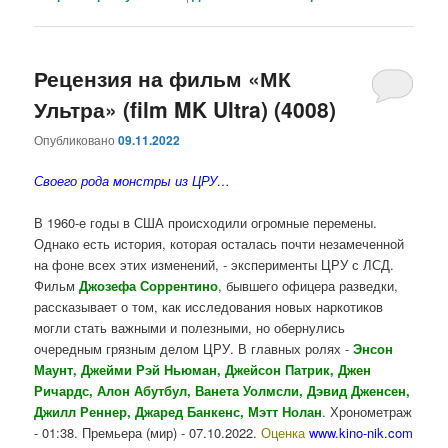
Рецензия на фильм «МК
Ультра» (film MK Ultra) (4008)
Опубликовано
09.11.2022
Своего рода монстры из ЦРУ…
В 1960-е годы в США происходили огромные перемены.
Однако есть история, которая осталась почти незамеченной
на фоне всех этих изменений, - эксперименты ЦРУ с ЛСД.
Фильм
Джозефа Соррентино
, бывшего офицера разведки,
рассказывает о том, как исследования новых наркотиков
могли стать важными и полезными, но обернулись
очередным грязным делом ЦРУ. В главных ролях -
Энсон
Маунт, Джейми Рэй Ньюман, Джейсон Патрик, Джен
Ричардс, Алон Абутбул, Ванета Уолмсли, Дэвид Дженсен,
Джилл Реннер, Джаред Банкенс, Мэтт Нолан
. Хронометраж
- 01:38. Премьера (мир) - 07.10.2022.
Оценка
www.kino-nik.com