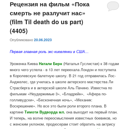
Рецензия на фильм «Пока
смерть не разлучит нас»
(film Til death do us part)
(4405)
Опубликовано
20.06.2023
Первая главная роль экс-киевлянки в США…
Уроженка Киева
Натали Берн
(Наталья Гуслистая) к 38 годам
много чего успела - в 13 лет переехала Лондон и поступила
в Королевскую балетную школу. В 21 год отправилась Лос-
Анджелес, где училась в школе актерского мастерства Ли
Страсберга и в актерской школе Аль Пачино. Известна по
фильмам «Неудержимые 3», «Бладрейн», «Афера по-
голливудски», «Бесконечная ночь», «Механик:
Воскрешение». Но все это были роли второго плана. В
картине
Тимоти Вудворда мл.
она выходит на первый план.
И теперь, на волне переосмысления известных боевиков, но
с женским уклоном, продюсерам стоит обратить на актрису