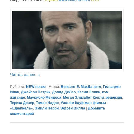
Читать далее
→
Рубрика:
NEW новое
|
Метки:
Винсент Е. МакДэниэл
,
Гильермо
Иван
,
Джейсон Патрик
,
Дэвид ДеЛао
,
Кесия Элвин
,
кэм
жиганде
,
Маурисио Мендоса
,
Меган Элизабет Келли
,
рецензия
,
Тереза Дечер
,
Томас Надас
,
Уильям Кауфман
,
фильм
«Шрапнель»
,
Эмили Перри
,
Эфрен Вилла
|
Добавить
комментарий