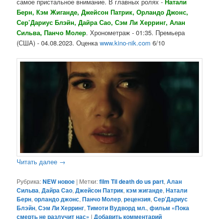
самое пристальное внимание. В главных ролях -
Натали
Берн, Кэм Жиганде, Джейсон Патрик, Орландо Джонс,
Сер’Дариус Блэйн, Дайра Сао, Сэм Ли Херринг, Алан
Сильва, Панчо Молер
. Хронометраж - 01:35. Премьера
(США) - 04.08.2023. Оценка
www.kino-nik.com
6/10
Читать далее
→
Рубрика:
NEW новое
|
Метки:
film Til death do us part
,
Алан
Сильва
,
Дайра Сао
,
Джейсон Патрик
,
кэм жиганде
,
Натали
Берн
,
орландо джонс
,
Панчо Молер
,
рецензия
,
Сер’Дариус
Блэйн
,
Сэм Ли Херринг
,
Тимоти Вудворд мл.
,
фильм «Пока
смерть не разлучит нас»
|
Добавить комментарий