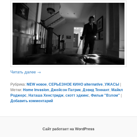
Читать далее
→
Рубрика:
NEW новое
,
СЕРЬЕЗНОЕ КИНО alternative
,
УЖАСЫ
|
Метки:
Home Invasion
,
Джейсон Патрик
,
Дэвид Теннант
,
Майкл
Роджерс
,
Наташа Хенстридж
,
скотт эдкинс
,
Фильм "Взлом"
|
Добавить комментарий
Сайт работает на WordPress