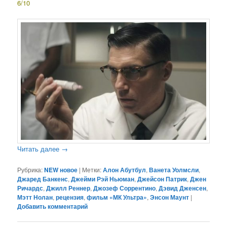
6/10
Читать далее
→
Рубрика:
NEW новое
|
Метки:
Алон Абутбул
,
Ванета Уолмсли
,
Джаред Банкенс
,
Джейми Рэй Ньюман
,
Джейсон Патрик
,
Джен
Ричардс
,
Джилл Реннер
,
Джозеф Соррентино
,
Дэвид Дженсен
,
Мэтт Нолан
,
рецензия
,
фильм «МК Ультра»
,
Энсон Маунт
|
Добавить комментарий