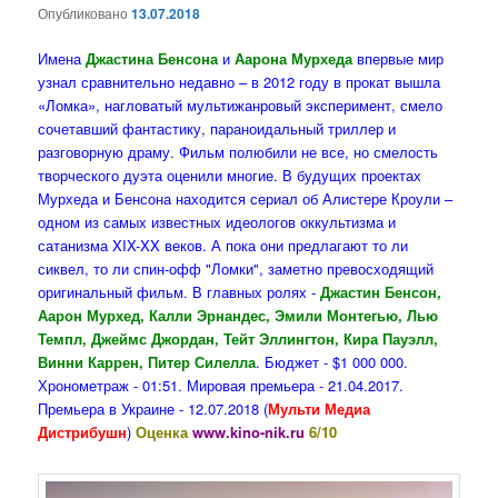
Опубликовано
13.07.2018
Имена
Джастина Бенсона
и
Аарона Мурхеда
впервые мир
узнал сравнительно недавно – в 2012 году в прокат вышла
«Ломка», нагловатый мультижанровый эксперимент, смело
сочетавший фантастику, параноидальный триллер и
разговорную драму. Фильм полюбили не все, но смелость
творческого дуэта оценили многие. В будущих проектах
Мурхеда и Бенсона находится сериал об Алистере Кроули –
одном из самых известных идеологов оккультизма и
сатанизма XIX-XX веков. А пока они предлагают то ли
сиквел, то ли спин-офф "Ломки", заметно превосходящий
оригинальный фильм. В главных ролях -
Джастин Бенсон,
Аарон Мурхед, Калли Эрнандес, Эмили Монтегью, Лью
Темпл, Джеймс Джордан, Тейт Эллингтон, Кира Пауэлл,
Винни Каррен, Питер Силелла
. Бюджет - $1 000 000.
Хронометраж - 01:51. Мировая премьера - 21.04.2017.
Премьера в Украине - 12.07.2018 (
Мульти Медиа
Дистрибушн
)
Оценка
www.kino-nik.ru
6/10