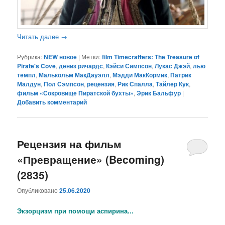
Читать далее
→
Рубрика:
NEW новое
|
Метки:
film Timecrafters: The Treasure of
Pirate's Cove
,
дениз ричардс
,
Кэйси Симпсон
,
Лукас Джэй
,
лью
темпл
,
Малькольм МакДауэлл
,
Мэдди МакКормик
,
Патрик
Малдун
,
Пол Сэмпсон
,
рецензия
,
Рик Спалла
,
Тайлер Кук
,
фильм «Сокровище Пиратской бухты»
,
Эрик Бальфур
|
Добавить комментарий
Рецензия на фильм
«Превращение» (Becoming)
(2835)
Опубликовано
25.06.2020
Экзорцизм при помощи аспирина...