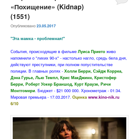
«Похищение» (Kidnap)
(1551)
Опубликовано
23.05.2017
"Эта мамка - проблемная!"
События, происходящие в фильме
Луиса Прието
живо
напомнили о "лихих 90-х" - настолько нагло, средь бела дня,
действуют преступники, при полном попустительстве
полиции. В главных ролях -
Холли Берри, Сэйдж Корреа,
Дэна Гурье, Лью Темпл, Крис МакДжинн, Кристофер
Берри, Роберт Уокер Браншод, Курт Краузе, Ричи
Монтгомери
. Бюджет - $21 000 000. Хронометраж - 01:34.
Мировая премьера - 17.03.2017.
Оценка
www.kino-nik.ru
6/10