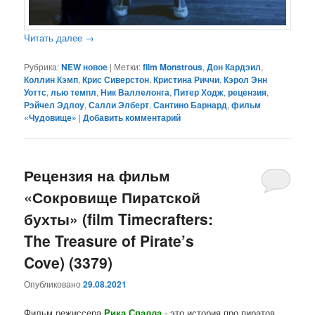
Читать далее
→
Рубрика:
NEW новое
|
Метки:
film Monstrous
,
Дон Кардэил
,
Коллин Кэмп
,
Крис Сиверстон
,
Кристина Риччи
,
Кэрол Энн
Уоттс
,
лью темпл
,
Ник Валлелонга
,
Питер Ходж
,
рецензия
,
Рэйчел Эдлоу
,
Салли Элберт
,
Сантино Барнард
,
фильм
«Чудовище»
|
Добавить комментарий
Рецензия на фильм
«Сокровище Пиратской
бухты» (film Timecrafters:
The Treasure of Pirate’s
Cove) (3379)
Опубликовано
29.08.2021
Фильм режиссера
Рика Спалла
- это история про пиратов,