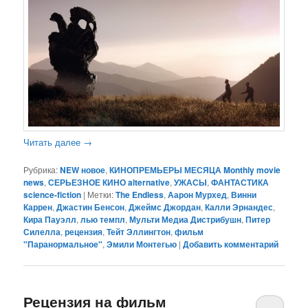
Читать далее
→
Рубрика:
NEW новое
,
КИНОПРЕМЬЕРЫ МЕСЯЦА Monthly movie
news
,
СЕРЬЕЗНОЕ КИНО alternative
,
УЖАСЫ
,
ФАНТАСТИКА
science-fiction
|
Метки:
The Endless
,
Аарон Мурхед
,
Винни
Каррен
,
Джастин Бенсон
,
Джеймс Джордан
,
Калли Эрнандес
,
Кира Пауэлл
,
лью темпл
,
Мульти Медиа Дистрибушн
,
Питер
Силелла
,
рецензия
,
Тейт Эллингтон
,
фильм
"Паранормальное"
,
Эмили Монтегью
|
Добавить комментарий
Рецензия на фильм