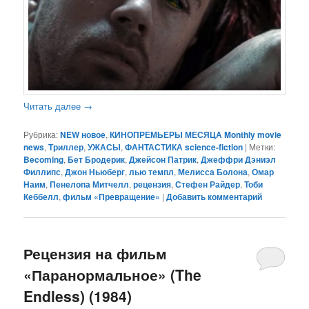
Читать далее
→
Рубрика:
NEW новое
,
КИНОПРЕМЬЕРЫ МЕСЯЦА Monthly movie
news
,
Триллер
,
УЖАСЫ
,
ФАНТАСТИКА science-fiction
|
Метки:
Becoming
,
Бет Бродерик
,
Джейсон Патрик
,
Джеффри Дэниэл
Филлипс
,
Джон Ньюберг
,
лью темпл
,
Мелисса Болона
,
Омар
Наим
,
Пенелопа Митчелл
,
рецензия
,
Стефен Райдер
,
Тоби
Кеббелл
,
фильм «Превращение»
|
Добавить комментарий
Рецензия на фильм
«Паранормальное» (The
Endless) (1984)