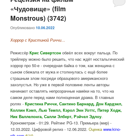
«Чудовище» (film
содержимому
содержимому
Monstrous) (3742)
Опубликовано
10.06.2022
Хоррор с Кристиной Риччи…
Режиссёр
Крис Сивертсон
обвёл всех вокруг пальца. По
трейлеру можно было решить, что нас ждёт ностальгический
хоррор про 50-е - очередная байка о том, как женщина с
сыном сбежала от мужа и столкнулась с ещё более
страшным злом посреди образцового американского
захолустья. Но уже в первой половине ленты авторы
начинают оставлять непрозрачные намёки на то, что на
самом деле перед нами полноценная драма. В главных
ролях -
Кристина Риччи, Сантино Барнард, Дон Кардэил,
Коллин Кэмп, Лью Темпл, Кэрол Энн Уоттс, Питер Ходж,
Ник Валлелонга, Салли Элберт, Рэйчел Эдлоу
.
Хронометраж - 01:29. Рейтинг PG-13. Премьера (мир) -
12.03.2022. Цифровой релиз - 12.06.2022.
Оценка
www.kino-
nik.com
6/10