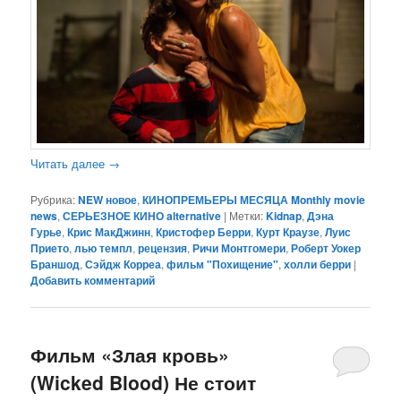
Читать далее
→
Рубрика:
NEW новое
,
КИНОПРЕМЬЕРЫ МЕСЯЦА Monthly movie
news
,
СЕРЬЕЗНОЕ КИНО alternative
|
Метки:
Kidnap
,
Дэна
Гурье
,
Крис МакДжинн
,
Кристофер Берри
,
Курт Краузе
,
Луис
Прието
,
лью темпл
,
рецензия
,
Ричи Монтгомери
,
Роберт Уокер
Браншод
,
Сэйдж Корреа
,
фильм "Похищение"
,
холли берри
|
Добавить комментарий
Фильм «Злая кровь»
(Wicked Blood) Не стоит