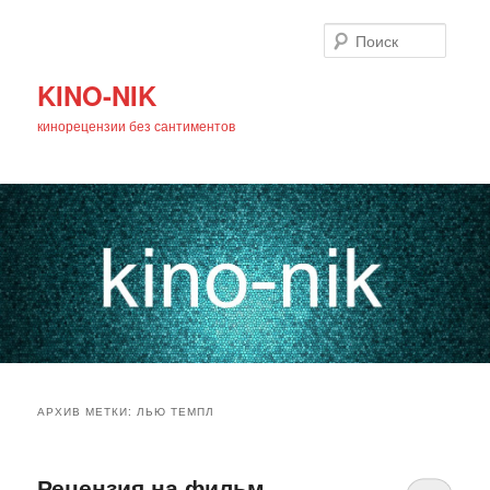
Поиск
KINO-NIK
кинорецензии без сантиментов
Главное
Перейти
Перейти
меню
АРХИВ МЕТКИ:
ЛЬЮ ТЕМПЛ
к
к
основному
дополнительному
Рецензия на фильм