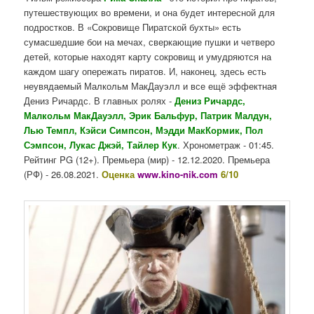
путешествующих во времени, и она будет интересной для
подростков. В «Сокровище Пиратской бухты» есть
сумасшедшие бои на мечах, сверкающие пушки и четверо
детей, которые находят карту сокровищ и умудряются на
каждом шагу опережать пиратов. И, наконец, здесь есть
неувядаемый Малкольм МакДауэлл и все ещё эффектная
Дениз Ричардс. В главных ролях -
Дениз Ричардс,
Малкольм МакДауэлл, Эрик Бальфур, Патрик Малдун,
Лью Темпл, Кэйси Симпсон, Мэдди МакКормик, Пол
Сэмпсон, Лукас Джэй, Тайлер Кук
. Хронометраж - 01:45.
Рейтинг PG (12+). Премьера (мир) - 12.12.2020. Премьера
(РФ) - 26.08.2021.
Оценка
www.kino-nik.com
6/10