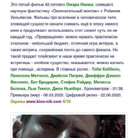
Это пятый фильм 42-летнего
Омара Наима
, снявшего
научную фантастику «Окончательный монтаж» с Робином
Уильямсом. Фильмы про вселение в человеческое тело
зловещей сущности начали снимать ещё в эпоху немого
кино и продолжают использовать этот сюжет чуть ли не
каждый год. «Превращение» можно назвать практически
эталоном - небольшой бюджет, отличная игра актёров, а
также интрига, сохранённая почти до самого финала. Но
такой продакт плейсмент в наше время практически не
встретишь - злобное существо, оказывается, можно изгнать
при помощи...аспирина. В главных ролях -
Тоби Кеббелл,
Пенелопа Митчелл, Джейсон Патрик, Джеффри Дэниэл
Филлипс, Бет Бродерик, Стефен Райдер, Мелисса
Болона, Лью Темпл, Джон Ньюберг.
Хронометраж - 01:38.
Премьера (мир) - 06.03.2020. Цифровой релиз - 22.06.2020.
Оценка
www.kino-nik.com
6/10