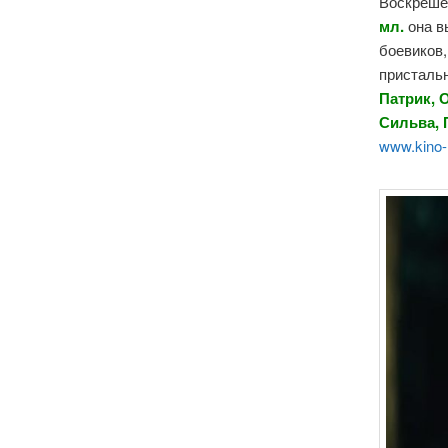
Воскрешен
мл.
она в
боевиков,
пристальн
Патрик, 
Сильва,
www.kino-