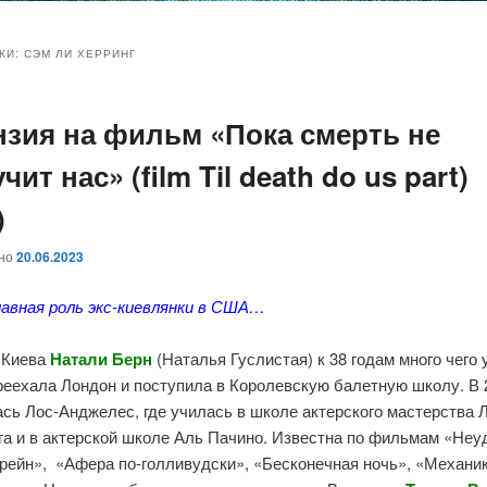
и
и
КИ:
СЭМ ЛИ ХЕРРИНГ
нзия на фильм «Пока смерть не
ому
ительному
чит нас» (film Til death do us part)
жимому
жимому
)
ано
20.06.2023
лавная роль экс-киевлянки в США…
 Киева
Натали Берн
(Наталья Гуслистая) к 38 годам много чего 
реехала Лондон и поступила в Королевскую балетную школу. В 
сь Лос-Анджелес, где училась в школе актерского мастерства 
га и в актерской школе Аль Пачино. Известна по фильмам «Не
рейн», «Афера по-голливудски», «Бесконечная ночь», «Механик