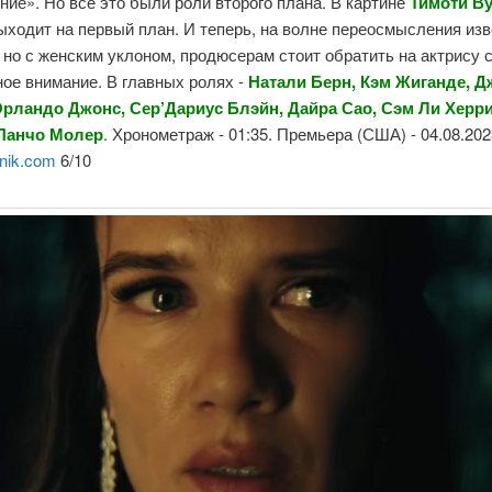
ие». Но все это были роли второго плана. В картине
Тимоти В
ыходит на первый план. И теперь, на волне переосмысления из
 но с женским уклоном, продюсерам стоит обратить на актрису 
ое внимание. В главных ролях -
Натали Берн, Кэм Жиганде, 
Орландо Джонс, Сер’Дариус Блэйн, Дайра Сао, Сэм Ли Херри
 Панчо Молер
. Хронометраж - 01:35. Премьера (США) - 04.08.20
nik.com
6/10