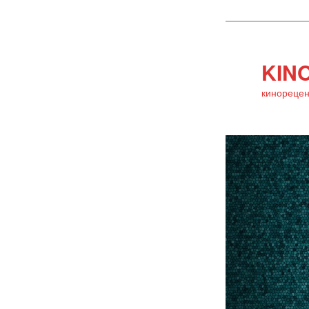
KINO
кинорецен