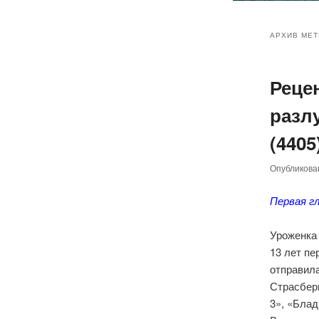
Главное
Перейт
Перейт
меню
АРХИВ МЕТ
к
к
Реце
основн
дополн
разлу
содер
содер
(4405
Опубликов
Первая г
Уроженка
13 лет пе
отправила
Страсбер
3», «Блад