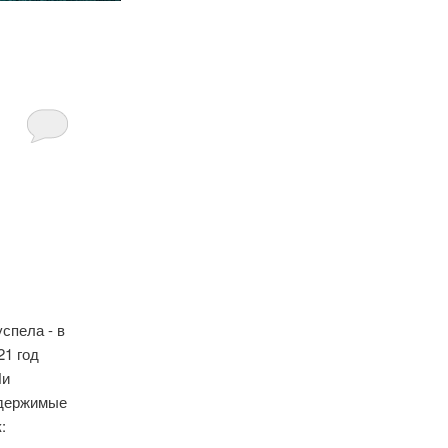
успела - в
21 год
Ли
удержимые
: