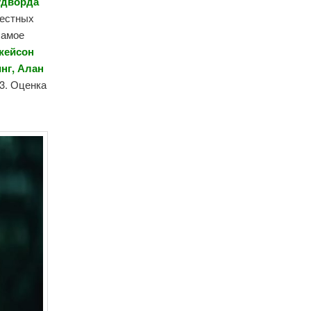
удворда
вестных
самое
Джейсон
нг, Алан
23. Оценка