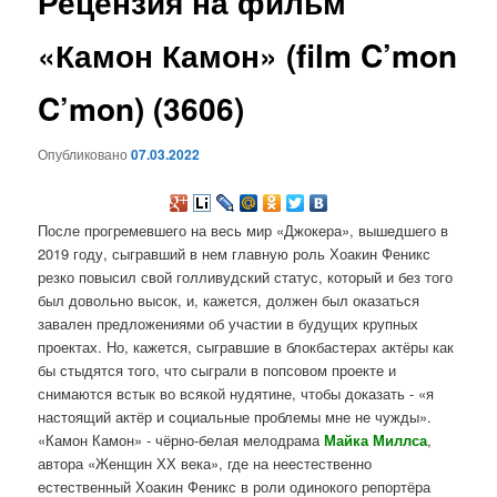
Рецензия на фильм
содержимому
«Камон Камон» (film C’mon
C’mon) (3606)
Опубликовано
07.03.2022
После прогремевшего на весь мир «Джокера», вышедшего в
2019 году, сыгравший в нем главную роль Хоакин Феникс
резко повысил свой голливудский статус, который и без того
был довольно высок, и, кажется, должен был оказаться
завален предложениями об участии в будущих крупных
проектах. Но, кажется, сыгравшие в блокбастерах актёры как
бы стыдятся того, что сыграли в попсовом проекте и
снимаются встык во всякой нудятине, чтобы доказать - «я
настоящий актёр и социальные проблемы мне не чужды».
«Камон Камон» - чёрно-белая мелодрама
Майка Миллса
,
автора «Женщин ХХ века», где на неестественно
естественный Хоакин Феникс в роли одинокого репортёра