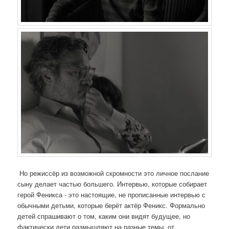
Но режиссёр из возможной скромности это личное послание
сыну делает частью большего. Интервью, которые собирает
герой Феникса - это настоящие, не прописанные интервью с
обычными детьми, которые берёт актёр Феникс. Формально
детей спрашивают о том, каким они видят будущее, но
фактически дети размышляют на разные темы, от