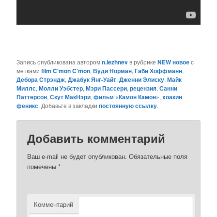
Запись опубликована автором
n.lezhnev
в рубрике
NEW новое
с
метками
film C'mon C'mon
,
Вуди Норман
,
Габи Хоффманн
,
Дебора Стрэндж
,
Джабук Янг-Уайт
,
Дженни Элиску
,
Майк
Миллс
,
Молли Уэбстер
,
Мэри Пассери
,
рецензия
,
Санни
Паттерсон
,
Скут МакНэри
,
фильм «Камон Камон»
,
хоакин
феникс
. Добавьте в закладки
постоянную ссылку
.
Добавить комментарий
Ваш e-mail не будет опубликован.
Обязательные поля
помечены
*
Комментарий