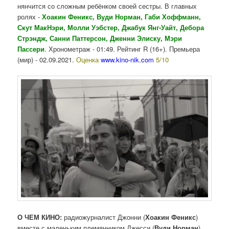
нянчится со сложным ребёнком своей сестры. В главных
ролях -
Хоакин Феникс, Вуди Норман, Габи Хоффманн,
Скут МакНэри, Молли Уэбстер, Джабук Янг-Уайт, Дебора
Стрэндж, Санни Паттерсон, Дженни Элиску, Мэри
Пассери
. Хронометраж - 01:49. Рейтинг R (16+). Премьера
(мир) - 02.09.2021.
Оценка
www.kino-nik.com
5/10
О ЧЕМ КИНО:
радиожурналист Джонни (
Хоакин Феникс
)
вместе с маленьким племянником Джесси (
Вуди Норман
)